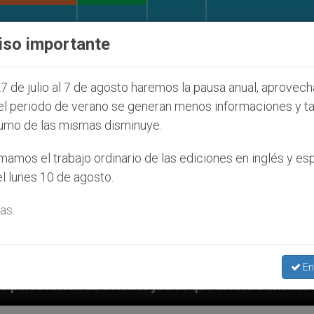
IGLESIA Y MUNDO
DOCUMENTOS
DONATIVOS
iso importante
7 de julio al 7 de agosto haremos la pausa anual, aprovec
el periodo de verano se generan menos informaciones y t
umo de las mismas disminuye.
amos el trabajo ordinario de las ediciones en inglés y es
l lunes 10 de agosto.
as.
En
os judíos que afecta a cristianos (y no sólo) en Tierr