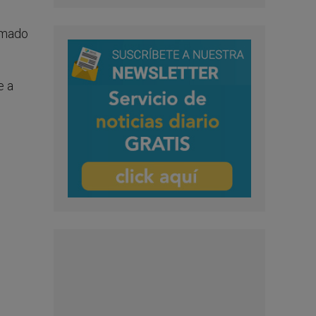
amado
e a