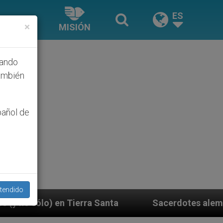
ES
×
MISIÓN
hando
ambién
pañol de
tendido
a Santa
Sacerdotes alemanes fieles al Papa con