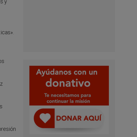
s y
ticas».
os
ez
os
presión