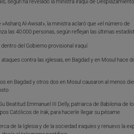
aís, según ha revelado la ministra iraquí de Desplazamiento
 «Asharq Al-Awsat», la ministra aclaró que «el número de
anza las 40.000 personas, según reflejan las últimas estadís
 dentro del Gobierno provisional iraquí.
s ataques contra las iglesias, en Bagdad y en Mosul hace d
anos en Bagdad y otros dos en Mosul causaron al menos di
sto.
Su Beatitud Emmanuel III Delly, patriarca de Babilonia de l
os Católicos de Irak, para hacerle llegar su pésame.
rca de la Iglesia y de la sociedad iraquíes y renuevo la ex