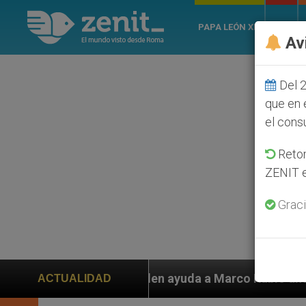
PAPA LEÓN XIV
ROMA
Av
Del 2
que en 
el cons
Retom
ZENIT e
Graci
s piden ayuda a Marco Rubio ante persecución de colon
ACTUALIDAD