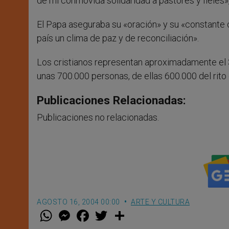
de mi conmovida solidaridad a pastores y fieles»,
El Papa aseguraba su «oración» y su «constante
país un clima de paz y de reconciliación».
Los cristianos representan aproximadamente el 3%
unas 700.000 personas, de ellas 600.000 del rito
Publicaciones Relacionadas:
Publicaciones no relacionadas.
AGOSTO 16, 2004 00:00
ARTE Y CULTURA
W
M
F
T
S
h
e
a
w
h
a
s
c
i
a