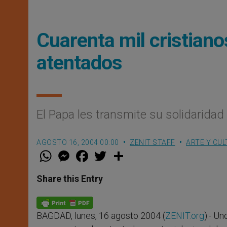
Cuarenta mil cristiano
atentados
El Papa les transmite su solidarid
AGOSTO 16, 2004 00:00
ZENIT STAFF
ARTE Y CU
W
M
F
T
S
h
e
a
w
h
a
s
c
i
a
t
s
e
t
r
Share this Entry
s
e
b
t
e
A
n
o
e
p
g
o
r
p
e
k
BAGDAD, lunes, 16 agosto 2004 (
ZENIT.org
).- U
r