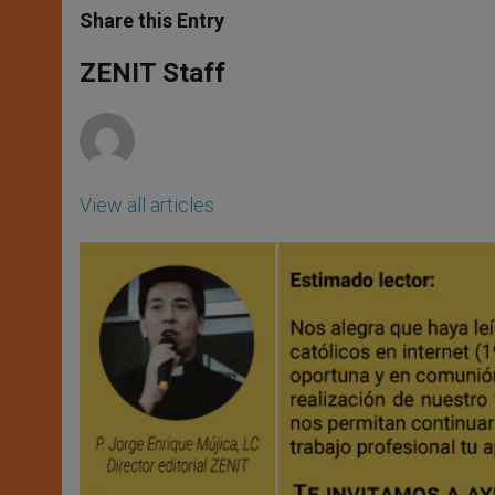
t
s
e
t
r
Share this Entry
s
e
b
t
e
A
n
o
e
p
g
o
r
ZENIT Staff
p
e
k
r
View all articles