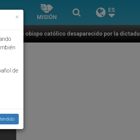
ES
×
MISIÓN
tólico desaparecido por la dictadura nicaragüense
hando
ambién
pañol de
tendido