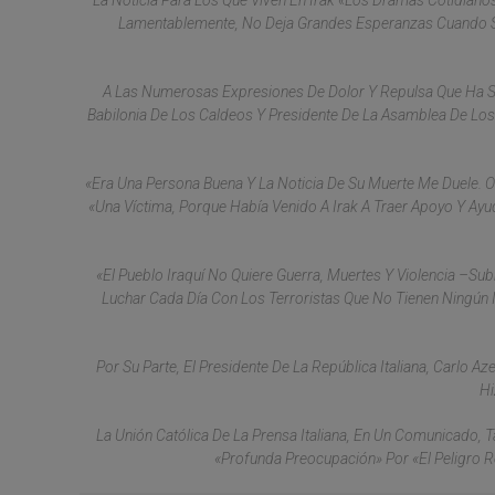
La Noticia Para Los Que Viven En Irak «los Dramas Cotidianos
Lamentablemente, No Deja Grandes Esperanzas Cuando Se
A Las Numerosas Expresiones De Dolor Y Repulsa Que Ha Sus
Babilonia De Los Caldeos Y Presidente De La Asamblea De Los
«Era Una Persona Buena Y La Noticia De Su Muerte Me Duele. Or
«una Víctima, Porque Había Venido A Irak A Traer Apoyo Y Ayu
«El Pueblo Iraquí No Quiere Guerra, Muertes Y Violencia –su
Luchar Cada Día Con Los Terroristas Que No Tienen Ningún I
Por Su Parte, El Presidente De La República Italiana, Carlo 
Hi
La Unión Católica De La Prensa Italiana, En Un Comunicado,
«profunda Preocupación» Por «el Peligro R