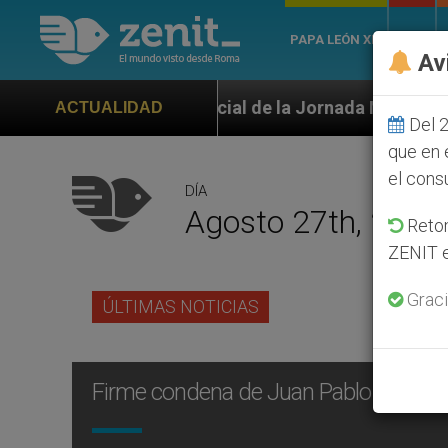
PAPA LEÓN XIV
ROMA
Av
no oficial de la Jornada Mundial de la Juventud Seúl
ACTUALIDAD
Del 2
que en 
el cons
DÍA
Agosto 27th, 2004
Retom
ZENIT e
Graci
ÚLTIMAS NOTICIAS
Firme condena de Juan Pablo II por el 