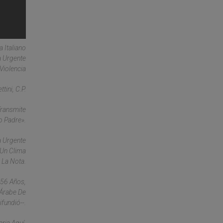
a Italiano
a Urgente
Violencia
ini, C.P.
Transmite
o Padre».
a Urgente
 Un Clima
 La Nota.
 56 Años,
 Árabe De
fundió--.