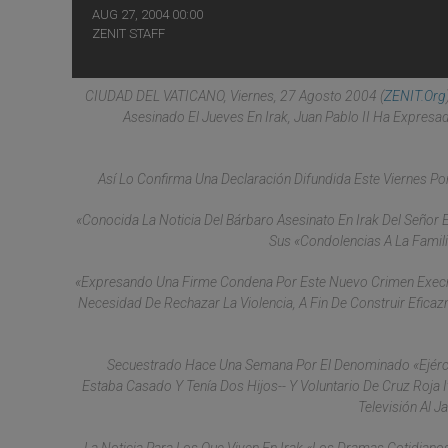
AUG 27, 2004 00:00
ZENIT STAFF
CIUDAD DEL VATICANO, Viernes, 27 Agosto 2004 (
ZENIT.org
Asesinado El Jueves En Irak, Juan Pablo II Ha Expre
Así Lo Confirma Una Declaración Difundida Este Viernes Por 
«Conocida La Noticia Del Bárbaro Asesinato En Irak Del Señor 
Sus «condolencias A La Famili
«Expresando Una Firme Condena Por Este Nuevo Crimen Execra
Necesidad De Rechazar La Violencia, A Fin De Construir Efica
Secuestrado Hace Una Semana Por El Denominado «Ejército
Estaba Casado Y Tenía Dos Hijos-- Y Voluntario De Cruz Roja 
Televisión Al J