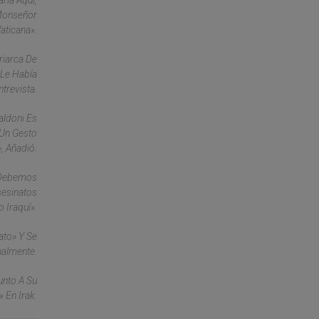
ria Aquí,
 Monseñor
aticana».
riarca De
 Le Había
trevista.
aldoni Es
 Un Gesto
, Añadió.
o Debemos
sesinatos
 Iraquí».
ato» Y Se
nalmente.
unto A Su
 En Irak.