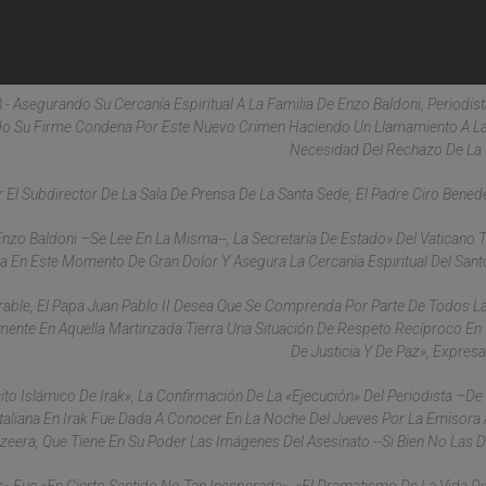
).- Asegurando Su Cercanía Espiritual A La Familia De Enzo Baldoni, Periodist
sado Su Firme Condena Por Este Nuevo Crimen Haciendo Un Llamamiento A L
Necesidad Del Rechazo De La 
El Subdirector De La Sala De Prensa De La Santa Sede, El Padre Ciro Benedett
Enzo Baldoni –se Lee En La Misma--, La Secretaría De Estado» Del Vaticano 
a En Este Momento De Gran Dolor Y Asegura La Cercanía Espiritual Del Sant
ble, El Papa Juan Pablo II Desea Que Se Comprenda Por Parte De Todos L
zmente En Aquella Martirizada Tierra Una Situación De Respeto Recíproco En
De Justicia Y De Paz», Expresa
 Islámico De Irak», La Confirmación De La «ejecución» Del Periodista –de
Italiana En Irak Fue Dada A Conocer En La Noche Del Jueves Por La Emisora
azeera, Que Tiene En Su Poder Las Imágenes Del Asesinato --Si Bien No Las Di