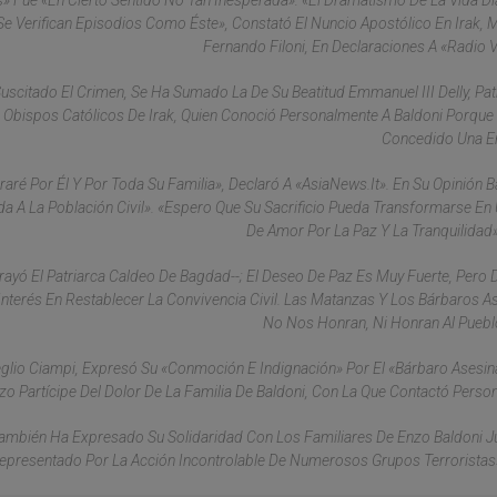
» Fue «en Cierto Sentido No Tan Inesperada»: «el Dramatismo De La Vida Dia
 Verifican Episodios Como Éste», Constató El Nuncio Apostólico En Irak,
Fernando Filoni, En Declaraciones A «Radio V
citado El Crimen, Se Ha Sumado La De Su Beatitud Emmanuel III Delly, Pat
 Obispos Católicos De Irak, Quien Conoció Personalmente A Baldoni Porque
Concedido Una En
aré Por Él Y Por Toda Su Familia», Declaró A «AsiaNews.it». En Su Opinión B
da A La Población Civil». «Espero Que Su Sacrificio Pueda Transformarse En
De Amor Por La Paz Y La Tranquilidad»
brayó El Patriarca Caldeo De Bagdad--; El Deseo De Paz Es Muy Fuerte, Per
nterés En Restablecer La Convivencia Civil. Las Matanzas Y Los Bárbaros A
No Nos Honran, Ni Honran Al Pueblo
Azeglio Ciampi, Expresó Su «conmoción E Indignación» Por El «bárbaro Asesin
zo Partícipe Del Dolor De La Familia De Baldoni, Con La Que Contactó Perso
 También Ha Expresado Su Solidaridad Con Los Familiares De Enzo Baldoni J
epresentado Por La Acción Incontrolable De Numerosos Grupos Terroristas»