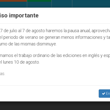
IGLESIA Y MUNDO
DOCUMENTOS
DONATIVOS
iso importante
 2027
ONU se pronuncia ante caso de obispo ca
7 de julio al 7 de agosto haremos la pausa anual, aprovec
el periodo de verano se generan menos informaciones y t
umo de las mismas disminuye.
amos el trabajo ordinario de las ediciones en inglés y es
l lunes 10 de agosto.
as.
En
asesinato de un periodista italiano en Irak