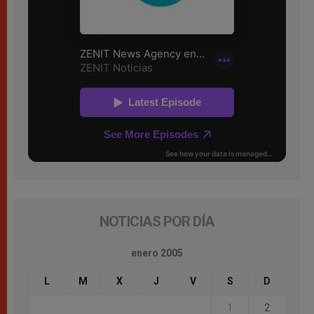
NOTICIAS POR DÍA
enero 2005
L
M
X
J
V
S
D
1
2