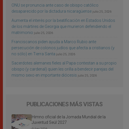
ONU se pronuncia ante caso de obispo católico
desaparecido por la dictadura nicaragüense
julio 25, 2026
Aumenta el interés por la beatificación en Estados Unidos
de los mártires de Georgia que murieron defendiendo el
matrimonio
julio 25, 2026
Franciscanos piden ayuda a Marco Rubio ante
persecución de colonos judíos que afecta a cristianos (y
no sólo) en Tierra Santa
julio 25, 2026
Sacerdotes alemanes fieles al Papa contestan a su propio
obispo (y cardenal) quien les orilla a bendecir parejas del
mismo sexo en importante diócesis
julio 25, 2026
PUBLICACIONES MÁS VISTAS
Himno oficial de la Jornada Mundial de la
Juventud Seúl 2027
3 Ago 2026