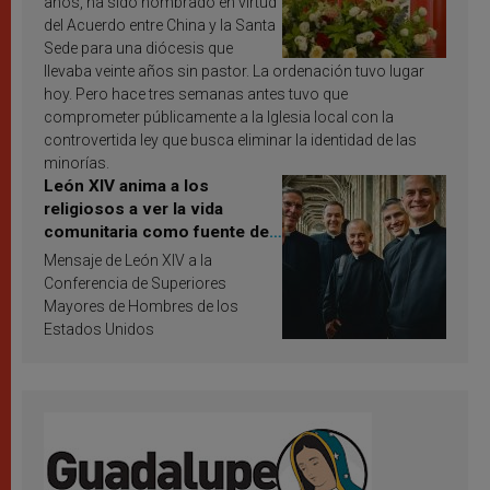
años, ha sido nombrado en virtud
del Acuerdo entre China y la Santa
Sede para una diócesis que
llevaba veinte años sin pastor. La ordenación tuvo lugar
hoy. Pero hace tres semanas antes tuvo que
comprometer públicamente a la Iglesia local con la
controvertida ley que busca eliminar la identidad de las
minorías.
León XIV anima a los
religiosos a ver la vida
comunitaria como fuente de
inspiración y santificación
Mensaje de León XIV a la
Conferencia de Superiores
Mayores de Hombres de los
Estados Unidos