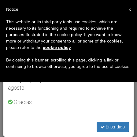
ES
Notice
×
x
Aviso importante
This website or its third party tools use cookies, which are
necessary to its functioning and required to achieve the
Del 27 de julio al 7 de agosto haremos la pausa
purposes illustrated in the cookie policy. If you want to know
anual, aprovechando que en el periodo de verano
more or withdraw your consent to all or some of the cookies,
please refer to the
cookie policy
.
se generan menos informaciones y también el
consumo de las mismas disminuye.
By closing this banner, scrolling this page, clicking a link or
continuing to browse otherwise, you agree to the use of cookies.
Retomamos el trabajo ordinario de las ediciones
en inglés y español de ZENIT el lunes 10 de
agosto.
Gracias.
Entendido