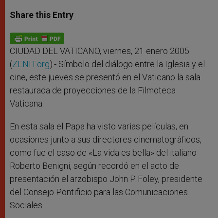
a
s
c
i
a
t
s
e
t
r
Share this Entry
s
e
b
t
e
A
n
o
e
p
g
o
r
p
e
k
r
CIUDAD DEL VATICANO, viernes, 21 enero 2005
(
ZENIT.org
).- Símbolo del diálogo entre la Iglesia y el
cine, este jueves se presentó en el Vaticano la sala
restaurada de proyecciones de la Filmoteca
Vaticana.
En esta sala el Papa ha visto varias películas, en
ocasiones junto a sus directores cinematográficos,
como fue el caso de «La vida es bella» del italiano
Roberto Benigni, según recordó en el acto de
presentación el arzobispo John P. Foley, presidente
del Consejo Pontificio para las Comunicaciones
Sociales.