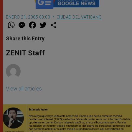
ENERO 21, 2005 00:00
CIUDAD DEL VATICANO
W
M
F
T
S
h
e
a
w
h
a
s
c
i
a
t
s
e
t
r
Share this Entry
s
e
b
t
e
A
n
o
e
p
g
o
r
ZENIT Staff
p
e
k
r
View all articles