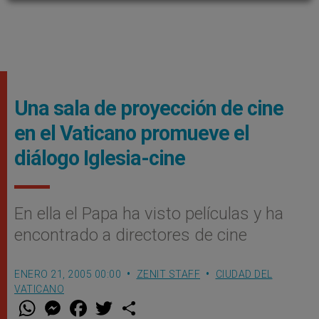
Una sala de proyección de cine
en el Vaticano promueve el
diálogo Iglesia-cine
En ella el Papa ha visto películas y ha
encontrado a directores de cine
ENERO 21, 2005 00:00
ZENIT STAFF
CIUDAD DEL
VATICANO
W
M
F
T
S
h
e
a
w
h