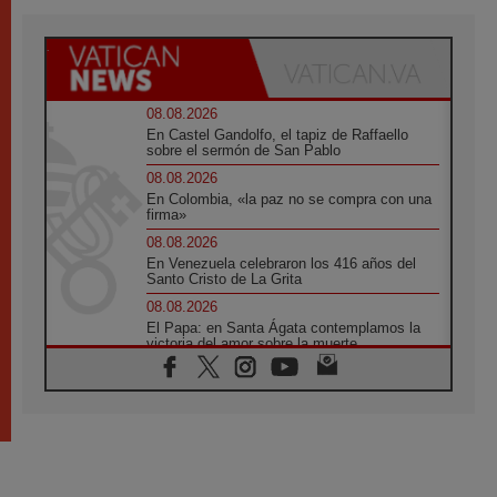
08.08.2026
En Castel Gandolfo, el tapiz de Raffaello
sobre el sermón de San Pablo
08.08.2026
En Colombia, «la paz no se compra con una
firma»
08.08.2026
En Venezuela celebraron los 416 años del
Santo Cristo de La Grita
08.08.2026
El Papa: en Santa Ágata contemplamos la
victoria del amor sobre la muerte
08.08.2026
León XIV visitará el Santuario de la Madre
del Buen Consejo de Genazzano
07.08.2026
Filipinas: el Vicariato Apostólico de Calapán
se convierte en diócesis