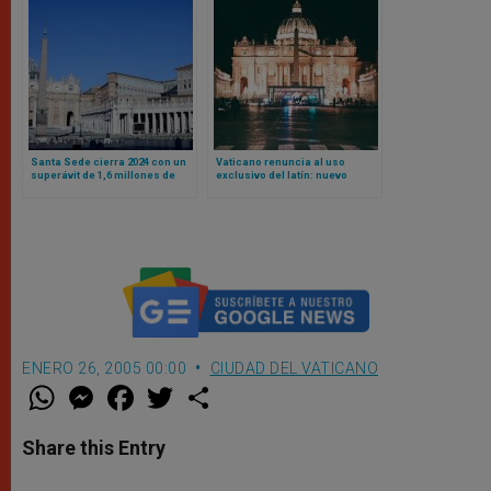
Santa Sede cierra 2024 con un
Vaticano renuncia al uso
superávit de 1,6 millones de
exclusivo del latín: nuevo
euros
Reglamento admite actas en
otras lenguas
ENERO 26, 2005 00:00
CIUDAD DEL VATICANO
W
M
F
T
S
h
e
a
w
h
a
s
c
i
a
t
s
e
t
r
Share this Entry
s
e
b
t
e
A
n
o
e