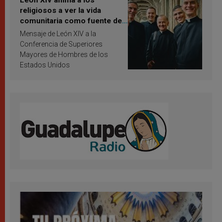
León XIV anima a los
religiosos a ver la vida
comunitaria como fuente de
inspiración y santificación
Mensaje de León XIV a la
Conferencia de Superiores
Mayores de Hombres de los
Estados Unidos