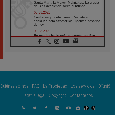
Santa María la Mayor, Makrickas: La gracia
de Dios desciende sobre el mundo
05.08.2026
Cristianos y confucianos: Respeto y
sabiduría para afrontar los urgentes desafíos
de hoy
05.08.2026
En marcha hacia Asís en nombre de San
Francisco, a la espera de León
05.08.2026
Venezuela, Padre Pagniello: "En medio del
dolor, una Iglesia que no se rinde"
05.08.2026
La Fuerza del "Círculo de Héroes" con el
Papa en la Audiencia General
05.08.2026
Nuncio en Ucrania: Preocupa escuchar a
quienes bendicen la guerra
Quiénes somos
FAQ
La Propiedad
Los servicios
Difusión
05.08.2026
Estatus legal
Copyright
Contáctenos
Ucrania: Ataque masivo en Kyiv durante la
noche
05.08.2026
Colombo: "La visita del Papa a Argentina
llevará un mensaje de paz y dignidad