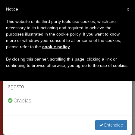
ES
Notice
×
x
Aviso importante
This website or its third party tools use cookies, which are
necessary to its functioning and required to achieve the
Del 27 de julio al 7 de agosto haremos la pausa
purposes illustrated in the cookie policy. If you want to know
La oración, tabla de salvación en
anual, aprovechando que en el periodo de verano
more or withdraw your consent to all or some of the cookies,
please refer to the
cookie policy
.
se generan menos informaciones y también el
momentos de angustia, asegura
consumo de las mismas disminuye.
el Papa
By closing this banner, scrolling this page, clicking a link or
continuing to browse otherwise, you agree to the use of cookies.
Retomamos el trabajo ordinario de las ediciones
en inglés y español de ZENIT el lunes 10 de
En la audiencia general dedicada a
agosto.
meditar en el Salmo 114
Gracias.
ENERO 26, 2005 00:00
ZENIT STAFF
CIUDAD DEL
VATICANO
W
M
F
T
S
Entendido
h
e
a
w
h
a
s
c
i
a