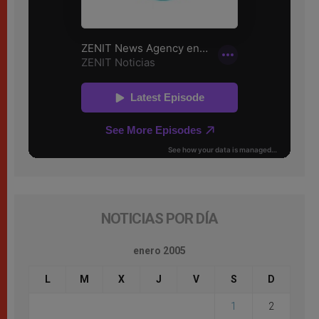
NOTICIAS POR DÍA
enero 2005
L
M
X
J
V
S
D
1
2