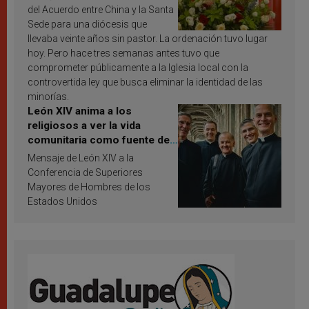
del Acuerdo entre China y la Santa
Sede para una diócesis que
llevaba veinte años sin pastor. La ordenación tuvo lugar
hoy. Pero hace tres semanas antes tuvo que
comprometer públicamente a la Iglesia local con la
controvertida ley que busca eliminar la identidad de las
minorías.
León XIV anima a los
religiosos a ver la vida
comunitaria como fuente de
inspiración y santificación
Mensaje de León XIV a la
Conferencia de Superiores
Mayores de Hombres de los
Estados Unidos