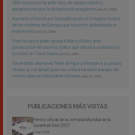
ONU se pronuncia ante caso de obispo católico
desaparecido por la dictadura nicaragüense
julio 25, 2026
Aumenta el interés por la beatificación en Estados Unidos
de los mártires de Georgia que murieron defendiendo el
matrimonio
julio 25, 2026
Franciscanos piden ayuda a Marco Rubio ante
persecución de colonos judíos que afecta a cristianos (y
no sólo) en Tierra Santa
julio 25, 2026
Sacerdotes alemanes fieles al Papa contestan a su propio
obispo (y cardenal) quien les orilla a bendecir parejas del
mismo sexo en importante diócesis
julio 25, 2026
PUBLICACIONES MÁS VISTAS
Himno oficial de la Jornada Mundial de la
Juventud Seúl 2027
3 Ago 2026