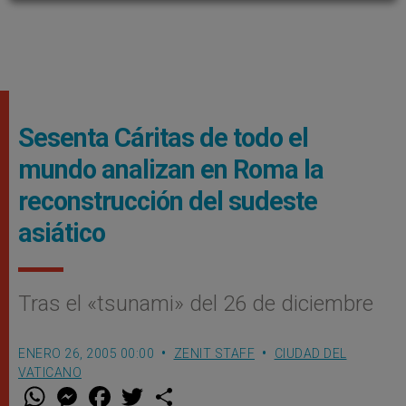
Sesenta Cáritas de todo el
mundo analizan en Roma la
reconstrucción del sudeste
asiático
Tras el «tsunami» del 26 de diciembre
ENERO 26, 2005 00:00
ZENIT STAFF
CIUDAD DEL
VATICANO
W
M
F
T
S
h
e
a
w
h