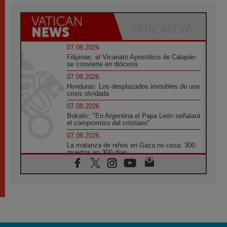
07.08.2026
Filipinas: el Vicariato Apostólico de Calapán
se convierte en diócesis
07.08.2026
Honduras: Los desplazados invisibles de una
crisis olvidada
07.08.2026
Bokalic: "En Argentina el Papa León señalará
el compromiso del cristiano"
07.08.2026
La matanza de niños en Gaza no cesa: 300
muertos en 300 días
07.08.2026
Tagle: La guerra desfigura el mundo, solo la
revelación de Dios lo transfigura
07.08.2026
Presentada la Trienal de Arte de las
Universidades Católicas: «Exercises in
Empathy»