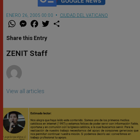
ENERO 26, 2005 00:00
CIUDAD DEL VATICANO
W
M
F
T
S
h
e
a
w
h
a
s
c
i
a
t
s
e
t
r
Share this Entry
s
e
b
t
e
A
n
o
e
p
g
o
r
ZENIT Staff
p
e
k
r
View all articles