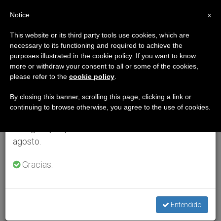
ES
Notice
×
x
Aviso importante
This website or its third party tools use cookies, which are
necessary to its functioning and required to achieve the
Del 27 de julio al 7 de agosto haremos la pausa
purposes illustrated in the cookie policy. If you want to know
anual, aprovechando que en el periodo de verano
more or withdraw your consent to all or some of the cookies,
please refer to the
cookie policy
.
se generan menos informaciones y también el
consumo de las mismas disminuye.
By closing this banner, scrolling this page, clicking a link or
continuing to browse otherwise, you agree to the use of cookies.
Retomamos el trabajo ordinario de las ediciones
en inglés y español de ZENIT el lunes 10 de
agosto.
Gracias.
Entendido