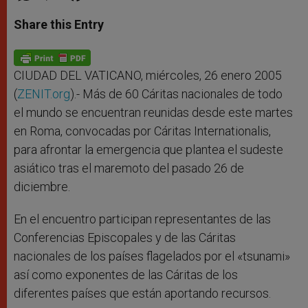
a
s
c
i
a
t
s
e
t
r
Share this Entry
s
e
b
t
e
A
n
o
e
p
g
o
r
p
e
k
r
CIUDAD DEL VATICANO, miércoles, 26 enero 2005
(
ZENIT.org
).- Más de 60 Cáritas nacionales de todo
el mundo se encuentran reunidas desde este martes
en Roma, convocadas por Cáritas Internationalis,
para afrontar la emergencia que plantea el sudeste
asiático tras el maremoto del pasado 26 de
diciembre.
En el encuentro participan representantes de las
Conferencias Episcopales y de las Cáritas
nacionales de los países flagelados por el «tsunami»
así como exponentes de las Cáritas de los
diferentes países que están aportando recursos.