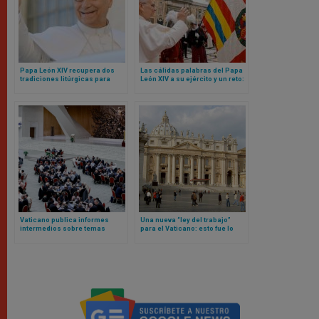
Papa León XIV recupera dos
Las cálidas palabras del Papa
tradiciones litúrgicas para
León XIV a su ejército y un reto:
Navidad
sean mensaje de unidad para
toda la Curia Romana
Vaticano publica informes
Una nueva “ley del trabajo”
intermedios sobre temas
para el Vaticano: esto fue lo
controvertidos derivados del
que aprobó el Papa León XIV
anterior sínodo sobre
sinodalidad