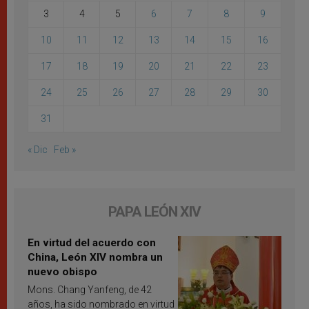
3
4
5
6
7
8
9
10
11
12
13
14
15
16
17
18
19
20
21
22
23
24
25
26
27
28
29
30
31
« Dic
Feb »
PAPA LEÓN XIV
En virtud del acuerdo con
China, León XIV nombra un
nuevo obispo
Mons. Chang Yanfeng, de 42
años, ha sido nombrado en virtud