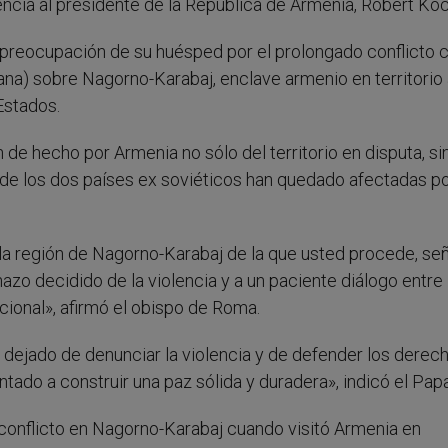
encia al presidente de la República de Armenia, Robert Koc
a preocupación de su huésped por el prolongado conflicto c
a) sobre Nagorno-Karabaj, enclave armenio en territorio 
Estados.
n de hecho por Armenia no sólo del territorio en disputa, si
 de los dos países ex soviéticos han quedado afectadas po
 la región de Nagorno-Karabaj de la que usted procede, se
hazo decidido de la violencia y a un paciente diálogo entre 
cional», afirmó el obispo de Roma.
ha dejado de denunciar la violencia y de defender los derec
tado a construir una paz sólida y duradera», indicó el Papa
 conflicto en Nagorno-Karabaj cuando visitó Armenia en