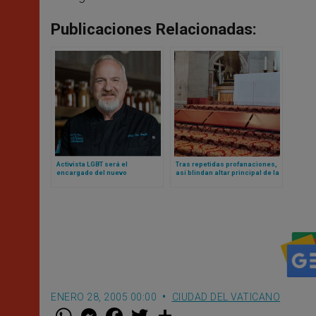
Publicaciones Relacionadas:
Activista LGBT será el
Tras repetidas profanaciones,
encargado del nuevo
así blindan altar principal de la
restaurante Laudato Si del
basílica vaticana
Vaticano
ENERO 28, 2005 00:00
CIUDAD DEL VATICANO
W
M
F
T
S