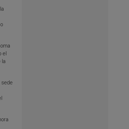
la
lo
 Roma
o el
 la
a sede
el
hora