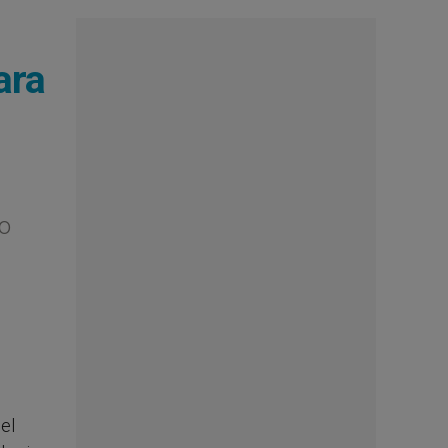
ara
do
del