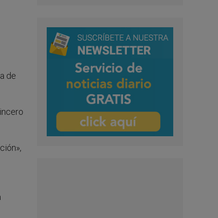
l
ca de
sincero
ción»,
a