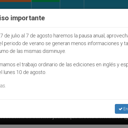
IGLESIA Y MUNDO
DOCUMENTOS
DONATIVOS
iso importante
7 de julio al 7 de agosto haremos la pausa anual, aprovec
el periodo de verano se generan menos informaciones y t
umo de las mismas disminuye.
amos el trabajo ordinario de las ediciones en inglés y es
l lunes 10 de agosto.
as.
En
íos que afecta a cristianos (y no sólo) en Tierra San