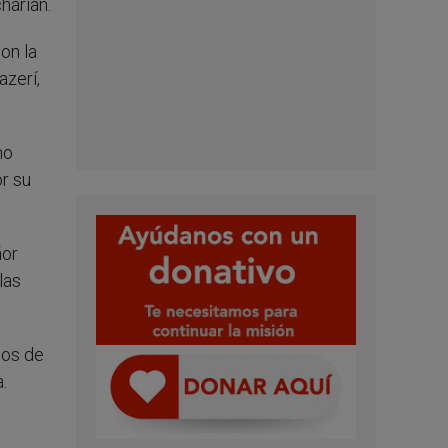
harian.
on la
azerí,
no
r su
ñor
las
hos de
.