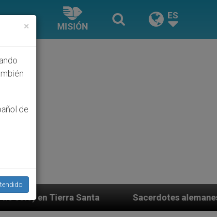
ES
×
MISIÓN
hando
ambién
pañol de
tendido
ta
Sacerdotes alemanes fieles al Papa contesta