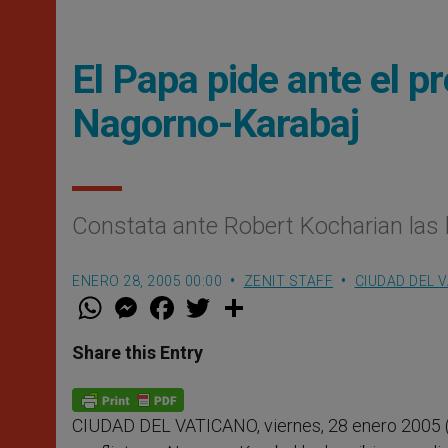
El Papa pide ante el p
Nagorno-Karabaj
Constata ante Robert Kocharian las b
ENERO 28, 2005 00:00
ZENIT STAFF
CIUDAD DEL 
W
M
F
T
S
h
e
a
w
h
a
s
c
i
a
t
s
e
t
r
Share this Entry
s
e
b
t
e
A
n
o
e
p
g
o
r
p
e
k
CIUDAD DEL VATICANO, viernes, 28 enero 2005 
r