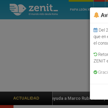
PAPA LEÓN XIV
ROMA
Av
Del 2
que en 
el cons
Retom
ZENIT e
Graci
n ayuda a Marco Rubio ante persecución de colonos jud
ACTUALIDAD