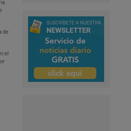
 ha
e
a de
n el
ñor