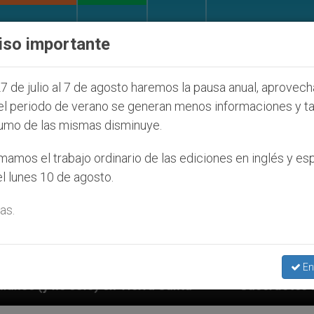
IGLESIA Y MUNDO
DOCUMENTOS
DONATIVOS
iso importante
7 de julio al 7 de agosto haremos la pausa anual, aprovec
el periodo de verano se generan menos informaciones y t
umo de las mismas disminuye.
amos el trabajo ordinario de las ediciones en inglés y es
l lunes 10 de agosto.
as.
En
Tierra Santa
Sacerdotes alemanes fieles al Papa