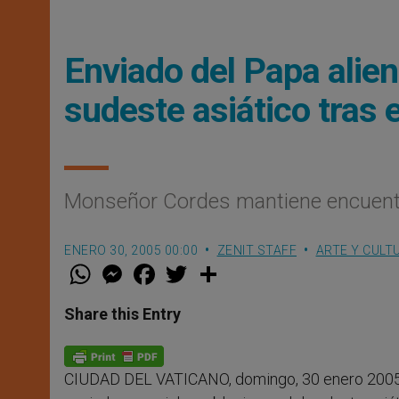
Enviado del Papa alien
sudeste asiático tras 
Monseñor Cordes mantiene encuentr
ENERO 30, 2005 00:00
ZENIT STAFF
ARTE Y CULT
W
M
F
T
S
h
e
a
w
h
a
s
c
i
a
t
s
e
t
r
Share this Entry
s
e
b
t
e
A
n
o
e
p
g
o
r
p
e
k
CIUDAD DEL VATICANO, domingo, 30 enero 2005
r