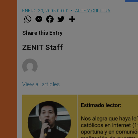
ENERO 30, 2005 00:00
ARTE Y CULTURA
W
M
F
T
S
h
e
a
w
h
a
s
c
i
a
t
s
e
t
r
Share this Entry
s
e
b
t
e
A
n
o
e
p
g
o
r
ZENIT Staff
p
e
k
r
View all articles