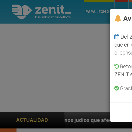
PAPA LEÓN XIV
ROMA
Av
Del 2
que en 
el cons
Retom
ZENIT e
Graci
olonos judíos que afecta a cristianos (y no sólo) en 
ACTUALIDAD