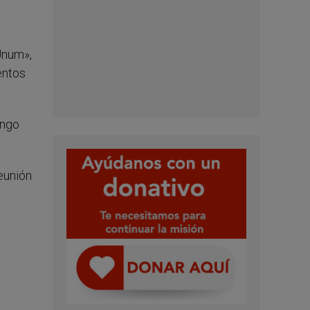
Unum»,
entos
ingo
eunión