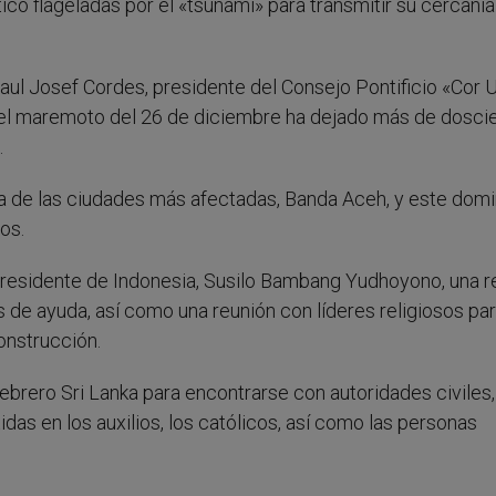
ico flageladas por el «tsunami» para transmitir su cercanía
aul Josef Cordes, presidente del Consejo Pontificio «Cor 
e el maremoto del 26 de diciembre ha dejado más de dosci
.
na de las ciudades más afectadas, Banda Aceh, y este dom
os.
l presidente de Indonesia, Susilo Bambang Yudhoyono, una r
 de ayuda, así como una reunión con líderes religiosos par
onstrucción.
febrero Sri Lanka para encontrarse con autoridades civiles,
das en los auxilios, los católicos, así como las personas