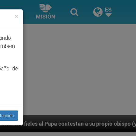
ES
×
MISIÓN
hando
ambién
pañol de
tendido
 contestan a su propio obispo (y cardenal) quien les o