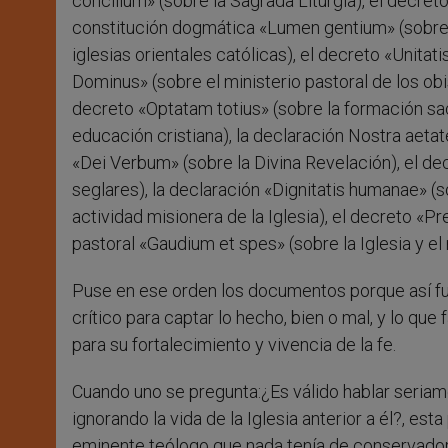
concilium» (sobre la Sagrada Liturgia), el decret
constitución dogmática «Lumen gentium» (sobre la
iglesias orientales católicas), el decreto «Unita
Dominus» (sobre el ministerio pastoral de los obis
decreto «Optatam totius» (sobre la formación sac
educación cristiana), la declaración Nostra aetat
«Dei Verbum» (sobre la Divina Revelación), el d
seglares), la declaración «Dignitatis humanae» (so
actividad misionera de la Iglesia), el decreto «P
pastoral «Gaudium et spes» (sobre la Iglesia y 
Puse en ese orden los documentos porque así fu
crítico para captar lo hecho, bien o mal, y lo que
para su fortalecimiento y vivencia de la fe.
Cuando uno se pregunta:¿Es válido hablar seriam
ignorando la vida de la Iglesia anterior a él?, es
eminente teólogo que nada tenía de conservador 