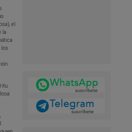
s
us
osa), el
 la
mática
 los
ción
ritu
llosa
,
l
 quien