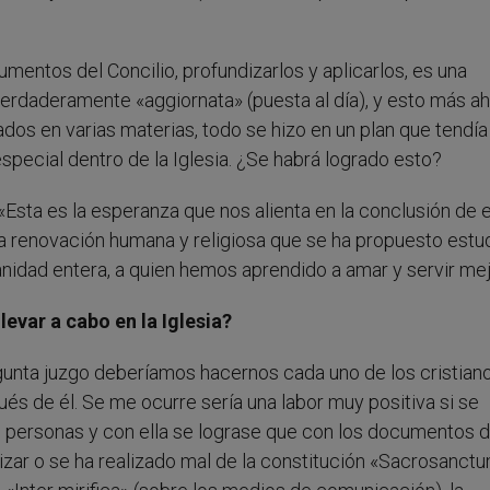
mentos del Concilio, profundizarlos y aplicarlos, es una
erdaderamente «aggiornata» (puesta al día), y esto más ah
ados en varias materias, todo se hizo en un plan que tendía
special dentro de la Iglesia. ¿Se habrá logrado esto?
o: «Esta es la esperanza que nos alienta en la conclusión de 
 la renovación humana y religiosa que se ha propuesto estud
idad entera, a quien hemos aprendido a amar y servir mej
evar a cabo en la Iglesia?
unta juzgo deberíamos hacernos cada uno de los cristian
ués de él. Se me ocurre sería una labor muy positiva si se
s personas y con ella se lograse que con los documentos d
alizar o se ha realizado mal de la constitución «Sacrosanct