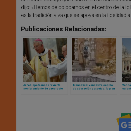
dijo: «Hemos de colocarnos en el centro de la Ig
es la tradición viva que se apoya en la fidelidad a
Publicaciones Relacionadas:
Arzobispo francés revierte
Transexual vandaliza capilla
Vatic
nombramiento de sacerdote
de adoración perpetua: logran
calend
condenado por abuso
rescatar la Eucaristía
Arabia