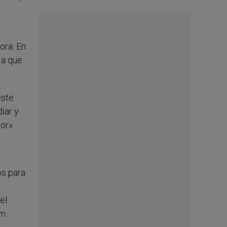
ora. En
 a que
este
iar y
or».
os para
el
um