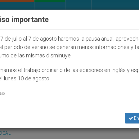
IGLESIA Y MUNDO
DOCUMENTOS
DONATIVOS
iso importante
díos que afecta a cristianos (y no sólo) en Tierra Sa
7 de julio al 7 de agosto haremos la pausa anual, aprovec
el periodo de verano se generan menos informaciones y t
umo de las mismas disminuye.
lio», testimonio de un obis
amos el trabajo ordinario de las ediciones en inglés y es
l lunes 10 de agosto.
as.
mírez, arzobispo emérito de San Luis Pot
En
LOCAL