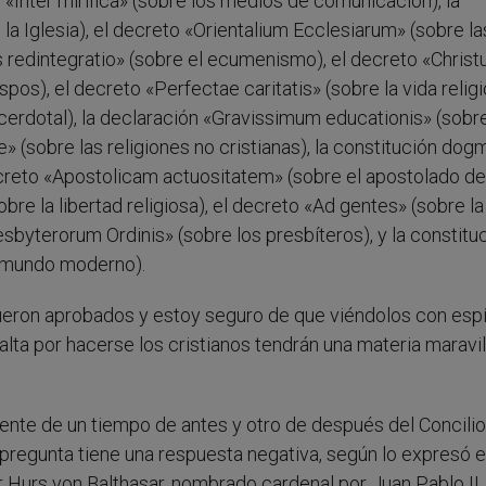
o «Inter mirifica» (sobre los medios de comunicación), la
 Iglesia), el decreto «Orientalium Ecclesiarum» (sobre la
tis redintegratio» (sobre el ecumenismo), el decreto «Christ
pos), el decreto «Perfectae caritatis» (sobre la vida religi
erdotal), la declaración «Gravissimum educationis» (sobre
e» (sobre las religiones no cristianas), la constitución dog
ecreto «Apostolicam actuositatem» (sobre el apostolado de
bre la libertad religiosa), el decreto «Ad gentes» (sobre la
resbyterorum Ordinis» (sobre los presbíteros), y la constitu
el mundo moderno).
eron aprobados y estoy seguro de que viéndolos con espí
 falta por hacerse los cristianos tendrán una materia maravi
ente de un tiempo de antes y otro de después del Concilio
ta pregunta tiene una respuesta negativa, según lo expresó e
Hurs von Balthasar, nombrado cardenal por Juan Pablo II,