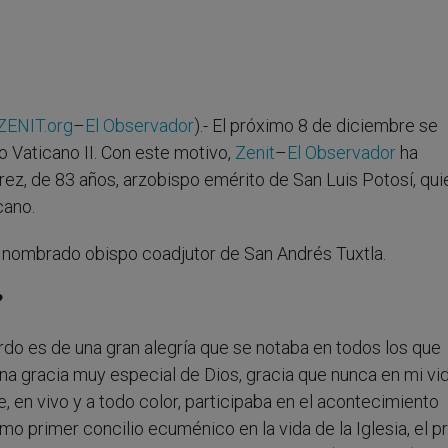
ZENIT.org
–
El Observador
).- El próximo 8 de diciembre se
o Vaticano II. Con este motivo,
Zenit
–
El Observador
ha
z, de 83 años, arzobispo emérito de San Luis Potosí, qui
cano.
 nombrado obispo coadjutor de San Andrés Tuxtla.
?
do es de una gran alegría que se notaba en todos los que
una gracia muy especial de Dios, gracia que nunca en mi v
, en vivo y a todo color, participaba en el acontecimiento
imo primer concilio ecuménico en la vida de la Iglesia, el p