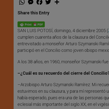
h
e
a
w
h
a
s
c
i
a
t
s
e
t
r
Share this Entry
s
e
b
t
e
A
n
o
e
p
g
o
r
p
e
k
SAN LUIS POTOSÍ, domingo, 4 diciembre 2005 (
r
cumplen cuarenta años de la clausura del Concili
entrevistado a monseñor Arturo Szymanski Ramíre
participó en el Concilio como joven obispo mexi
A los 38 años, en 1960, monseñor Szymanski fue
–¿Cuál es su recuerdo del cierre del Concilio
–Arzobispo Arturo Szymanski Ramírez: Mi recuer
estuvimos en su clausura, y para mí representó 
había esperado, pues era una de las personas que
eclesial más importante del siglo XX, en el vigés