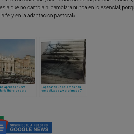
lesia que no cambia ni cambiará nunca en lo esencial, porqu
 la fe y en la adaptación pastoral».
ano aprueba nuevo
España: en un solo mes han
ario litúrgico para
vandalizado y/o profanado 7
 con santoral propio
iglesias católicas