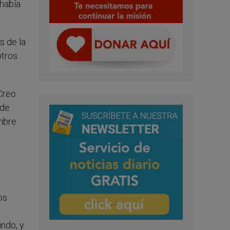
 había
s de la
otros
 Creo
 de
ombre
os
ndo, y