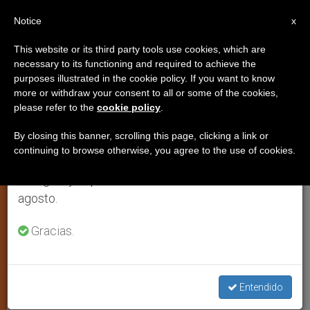
ES
Notice
×
x
Aviso importante
This website or its third party tools use cookies, which are
necessary to its functioning and required to achieve the
Del 27 de julio al 7 de agosto haremos la pausa
purposes illustrated in the cookie policy. If you want to know
El reconocimiento británico de
anual, aprovechando que en el periodo de verano
more or withdraw your consent to all or some of the cookies,
please refer to the
cookie policy
.
se generan menos informaciones y también el
las uniones civiles preocupa a los
consumo de las mismas disminuye.
obispos
By closing this banner, scrolling this page, clicking a link or
continuing to browse otherwise, you agree to the use of cookies.
Retomamos el trabajo ordinario de las ediciones
en inglés y español de ZENIT el lunes 10 de
Comunicado de la Conferencia
agosto.
Episcopal de Inglaterra y Gales
Gracias.
DICIEMBRE 06, 2005 00:00
ZENIT STAFF
ARTE Y
CULTURA
W
M
F
T
S
Entendido
h
e
a
w
h
a
s
c
i
a