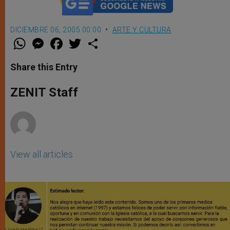
DICIEMBRE 06, 2005 00:00
ARTE Y CULTURA
W
M
F
T
S
h
e
a
w
h
a
s
c
i
a
t
s
e
t
r
Share this Entry
s
e
b
t
e
A
n
o
e
p
g
o
r
ZENIT Staff
p
e
k
r
View all articles