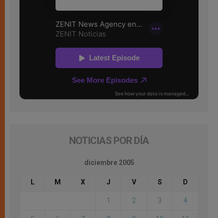
NOTICIAS POR DÍA
diciembre 2005
L
M
X
J
V
S
D
1
2
3
4