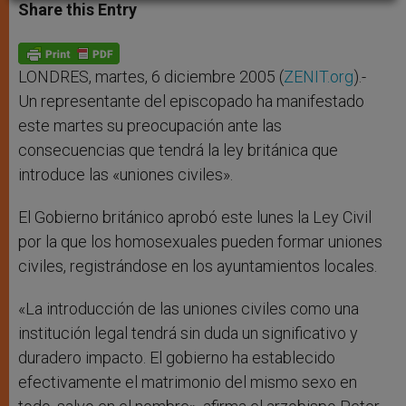
t
s
e
t
r
Share this Entry
s
e
b
t
e
A
n
o
e
p
g
o
r
p
e
k
r
LONDRES, martes, 6 diciembre 2005 (
ZENIT.org
).-
Un representante del episcopado ha manifestado
este martes su preocupación ante las
consecuencias que tendrá la ley británica que
introduce las «uniones civiles».
El Gobierno británico aprobó este lunes la Ley Civil
por la que los homosexuales pueden formar uniones
civiles, registrándose en los ayuntamientos locales.
«La introducción de las uniones civiles como una
institución legal tendrá sin duda un significativo y
duradero impacto. El gobierno ha establecido
efectivamente el matrimonio del mismo sexo en