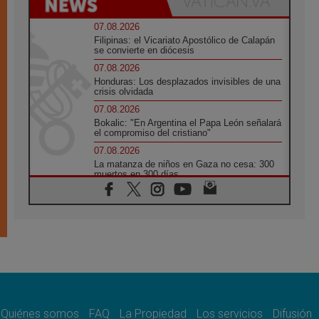
07.08.2026
Filipinas: el Vicariato Apostólico de Calapán
se convierte en diócesis
07.08.2026
Honduras: Los desplazados invisibles de una
crisis olvidada
07.08.2026
Bokalic: "En Argentina el Papa León señalará
el compromiso del cristiano"
07.08.2026
La matanza de niños en Gaza no cesa: 300
muertos en 300 días
07.08.2026
Tagle: La guerra desfigura el mundo, solo la
revelación de Dios lo transfigura
07.08.2026
Presentada la Trienal de Arte de las
Universidades Católicas: «Exercises in
Empathy»
07.08.2026
Fortunatus Nwachukwu: la comunicación
como misión al servicio del Evangelio
Quiénes somos
FAQ
La Propiedad
Los servicios
Difusión