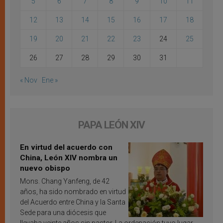
5
6
7
8
9
10
11
12
13
14
15
16
17
18
19
20
21
22
23
24
25
26
27
28
29
30
31
« Nov
Ene »
PAPA LEÓN XIV
En virtud del acuerdo con
China, León XIV nombra un
nuevo obispo
Mons. Chang Yanfeng, de 42
años, ha sido nombrado en virtud
del Acuerdo entre China y la Santa
Sede para una diócesis que