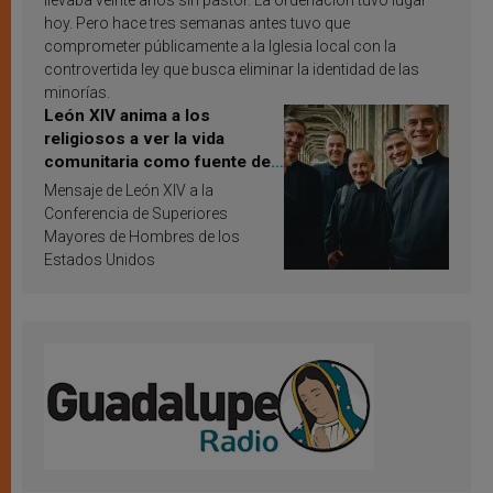
llevaba veinte años sin pastor. La ordenación tuvo lugar
hoy. Pero hace tres semanas antes tuvo que
comprometer públicamente a la Iglesia local con la
controvertida ley que busca eliminar la identidad de las
minorías.
León XIV anima a los
religiosos a ver la vida
comunitaria como fuente de
inspiración y santificación
Mensaje de León XIV a la
Conferencia de Superiores
Mayores de Hombres de los
Estados Unidos