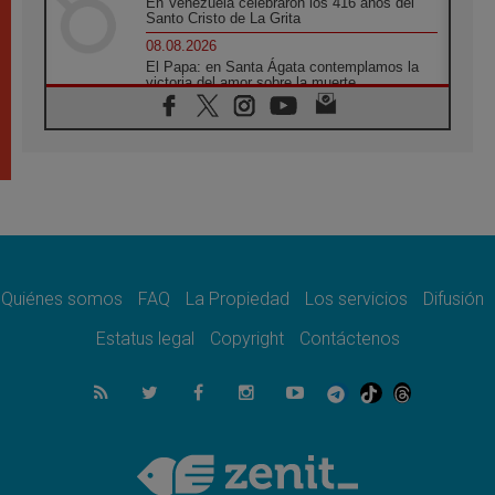
En Venezuela celebraron los 416 años del
Santo Cristo de La Grita
08.08.2026
El Papa: en Santa Ágata contemplamos la
victoria del amor sobre la muerte
08.08.2026
León XIV visitará el Santuario de la Madre
del Buen Consejo de Genazzano
07.08.2026
Filipinas: el Vicariato Apostólico de Calapán
se convierte en diócesis
07.08.2026
Honduras: Los desplazados invisibles de una
crisis olvidada
Quiénes somos
FAQ
La Propiedad
Los servicios
Difusión
07.08.2026
Bokalic: "En Argentina el Papa León señalará
Estatus legal
Copyright
Contáctenos
el compromiso del cristiano"
07.08.2026
La matanza de niños en Gaza no cesa: 300
muertos en 300 días
07.08.2026
Tagle: La guerra desfigura el mundo, solo la
revelación de Dios lo transfigura