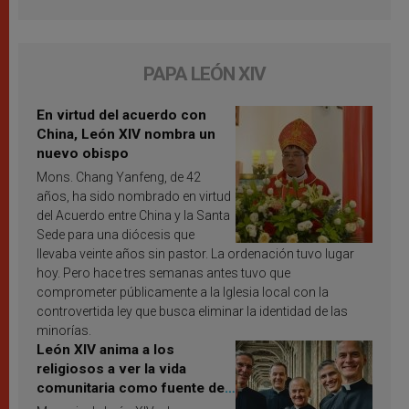
PAPA LEÓN XIV
En virtud del acuerdo con
China, León XIV nombra un
nuevo obispo
Mons. Chang Yanfeng, de 42
años, ha sido nombrado en virtud
del Acuerdo entre China y la Santa
Sede para una diócesis que
llevaba veinte años sin pastor. La ordenación tuvo lugar
hoy. Pero hace tres semanas antes tuvo que
comprometer públicamente a la Iglesia local con la
controvertida ley que busca eliminar la identidad de las
minorías.
León XIV anima a los
religiosos a ver la vida
comunitaria como fuente de
inspiración y santificación