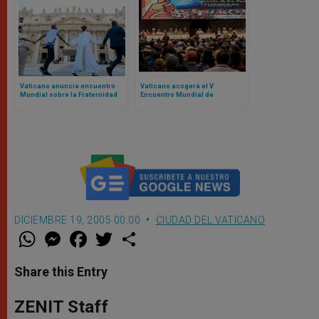
Vaticano anuncia encuentro
Vaticano acogerá el V
Mundial sobre la Fraternidad
Encuentro Mundial de
Humana 2025: el evento fue un
Movimientos Populares:
fracaso en 2024
contamos de qué se trata
DICIEMBRE 19, 2005 00:00
CIUDAD DEL VATICANO
W
M
F
T
S
h
e
a
w
h
a
s
c
i
a
t
s
e
t
r
Share this Entry
s
e
b
t
e
A
n
o
e
p
g
o
r
ZENIT Staff
p
e
k