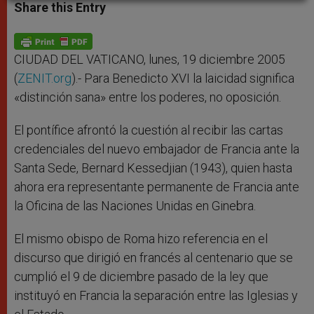
t
s
e
t
r
Share this Entry
s
e
b
t
e
A
n
o
e
p
g
o
r
p
e
k
r
CIUDAD DEL VATICANO, lunes, 19 diciembre 2005
(
ZENIT.org
).- Para Benedicto XVI la laicidad significa
«distinción sana» entre los poderes, no oposición.
El pontífice afrontó la cuestión al recibir las cartas
credenciales del nuevo embajador de Francia ante la
Santa Sede, Bernard Kessedjian (1943), quien hasta
ahora era representante permanente de Francia ante
la Oficina de las Naciones Unidas en Ginebra.
El mismo obispo de Roma hizo referencia en el
discurso que dirigió en francés al centenario que se
cumplió el 9 de diciembre pasado de la ley que
instituyó en Francia la separación entre las Iglesias y