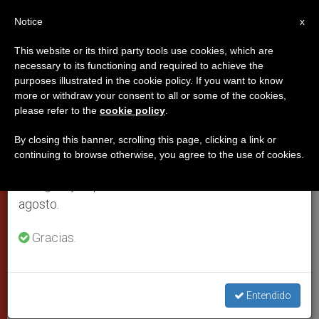
ES
Notice
×
x
Aviso importante
This website or its third party tools use cookies, which are
necessary to its functioning and required to achieve the
Del 27 de julio al 7 de agosto haremos la pausa
purposes illustrated in the cookie policy. If you want to know
La laicidad significa distinción de
anual, aprovechando que en el periodo de verano
more or withdraw your consent to all or some of the cookies,
please refer to the
cookie policy
.
se generan menos informaciones y también el
poderes, no oposición; aclara
consumo de las mismas disminuye.
Benedicto XVI
By closing this banner, scrolling this page, clicking a link or
continuing to browse otherwise, you agree to the use of cookies.
Retomamos el trabajo ordinario de las ediciones
en inglés y español de ZENIT el lunes 10 de
Al recibir las cartas credenciales del
agosto.
nuevo embajador de Francia
Gracias.
DICIEMBRE 19, 2005 00:00
ZENIT STAFF
CIUDAD DEL
VATICANO
W
M
F
T
S
Entendido
h
e
a
w
h
a
s
c
i
a