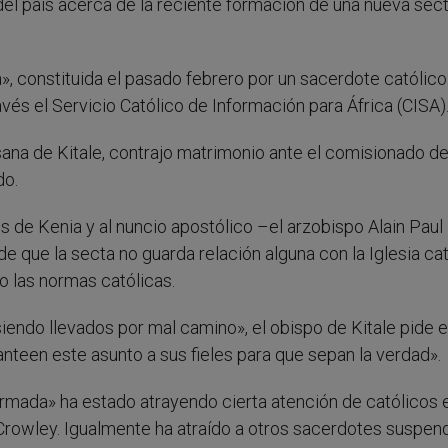
 del país acerca de la reciente formación de una nueva sec
a», constituida el pasado febrero por un sacerdote católico
vés el Servicio Católico de Información para África (CISA)
sana de Kitale, contrajo matrimonio ante el comisionado de
do.
os de Kenia y al nuncio apostólico –el arzobispo Alain Paul
 que la secta no guarda relación alguna con la Iglesia cat
 las normas católicas.
endo llevados por mal camino», el obispo de Kitale pide e
nteen este asunto a sus fieles para que sepan la verdad».
ormada» ha estado atrayendo cierta atención de católicos 
 Crowley. Igualmente ha atraído a otros sacerdotes suspen