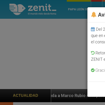
PAPA LEÓN XIV
ROMA
Av
Del 2
que en 
el cons
Retom
ZENIT e
Graci
ayuda a Marco Rubio ante persecución de colonos judío
ACTUALIDAD