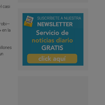
l casi
irobi—
» en la
illones
un