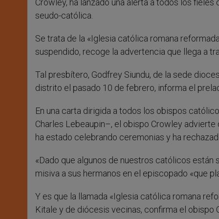
Crowley, ha lanzado una alerta a todos los fieles
seudo-católica.
Se trata de la «Iglesia católica romana reformad
suspendido, recoge la advertencia que llega a tra
Tal presbítero, Godfrey Siundu, de la sede dioce
distrito el pasado 10 de febrero, informa el prela
En una carta dirigida a todos los obispos católic
Charles Lebeaupin–, el obispo Crowley advierte de
ha estado celebrando ceremonias y ha rechazado
«Dado que algunos de nuestros católicos están si
misiva a sus hermanos en el episcopado «que pla
Y es que la llamada «Iglesia católica romana ref
Kitale y de diócesis vecinas, confirma el obispo