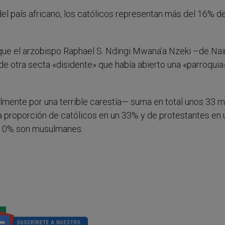
del país africano, los católicos representan más del 16% de
 que el arzobispo Raphael S. Ndingi Mwana’a Nzeki –de Na
 de otra secta «disidente» que había abierto una «parroquia
almente por una terrible carestía— suma en total unos 33 m
la proporción de católicos en un 33% y de protestantes en 
o 10% son musulmanes.