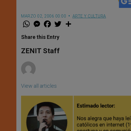
MARZO 02, 2006 00:00
ARTE Y CULTURA
W
M
F
T
S
h
e
a
w
h
a
s
c
i
a
t
s
e
t
r
Share this Entry
s
e
b
t
e
A
n
o
e
p
g
o
r
ZENIT Staff
p
e
k
r
View all articles