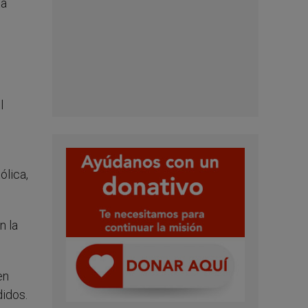
ta
.
l
ólica,
n la
en
didos.