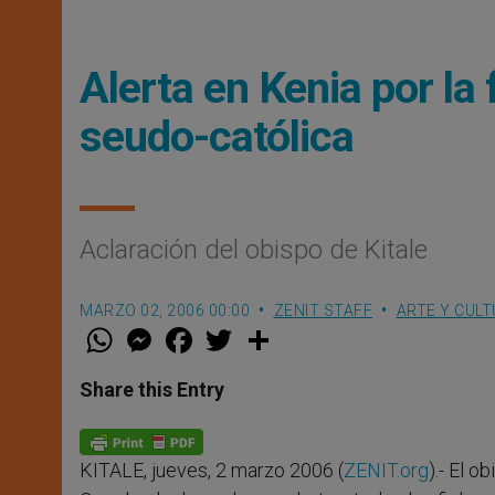
Alerta en Kenia por l
seudo-católica
Aclaración del obispo de Kitale
MARZO 02, 2006 00:00
ZENIT STAFF
ARTE Y CUL
W
M
F
T
S
h
e
a
w
h
a
s
c
i
a
t
s
e
t
r
Share this Entry
s
e
b
t
e
A
n
o
e
p
g
o
r
p
e
k
KITALE, jueves, 2 marzo 2006 (
ZENIT.org
).- El 
r