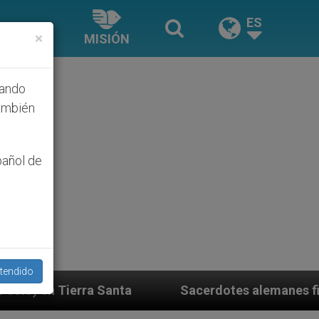
ES
×
MISIÓN
hando
ambién
pañol de
tendido
Sacerdotes alemanes fieles al Papa contestan 