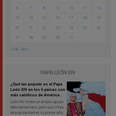
6
7
8
9
10
11
12
13
14
15
16
17
18
19
20
21
22
23
24
25
26
27
28
29
30
31
« Feb
Abr »
PAPA LEÓN XIV
¿Qué tan popular es el Papa
León XIV en los 6 países con
más católicos de América
Latina en 2026? Publican
León XIV recibe un amplio apoyo
resultados de investigación
latinoamericano, pero sus cifras
de popularidad en su primer año