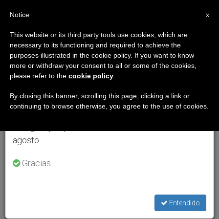
ES
Notice
×
x
Aviso importante
This website or its third party tools use cookies, which are
necessary to its functioning and required to achieve the
Del 27 de julio al 7 de agosto haremos la pausa
purposes illustrated in the cookie policy. If you want to know
anual, aprovechando que en el periodo de verano
more or withdraw your consent to all or some of the cookies,
please refer to the
cookie policy
.
se generan menos informaciones y también el
consumo de las mismas disminuye.
By closing this banner, scrolling this page, clicking a link or
continuing to browse otherwise, you agree to the use of cookies.
Retomamos el trabajo ordinario de las ediciones
en inglés y español de ZENIT el lunes 10 de
agosto.
Gracias.
Entendido