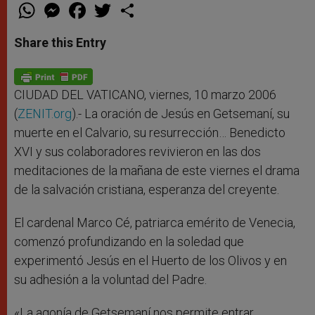
W
M
F
T
S
h
e
a
w
h
a
s
c
i
a
t
s
e
t
r
Share this Entry
s
e
b
t
e
A
n
o
e
p
g
o
r
p
e
k
r
CIUDAD DEL VATICANO, viernes, 10 marzo 2006
(
ZENIT.org
).- La oración de Jesús en Getsemaní, su
muerte en el Calvario, su resurrección… Benedicto
XVI y sus colaboradores revivieron en las dos
meditaciones de la mañana de este viernes el drama
de la salvación cristiana, esperanza del creyente.
El cardenal Marco Cé, patriarca emérito de Venecia,
comenzó profundizando en la soledad que
experimentó Jesús en el Huerto de los Olivos y en
su adhesión a la voluntad del Padre.
«La agonía de Getsemaní nos permite entrar