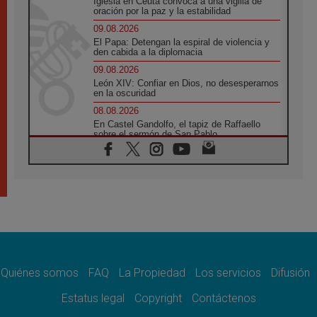
Iglesia en Ceuta convoca a una vigilia de
oración por la paz y la estabilidad
09.08.2026
El Papa: Detengan la espiral de violencia y
den cabida a la diplomacia
09.08.2026
León XIV: Confiar en Dios, no desesperarnos
en la oscuridad
08.08.2026
En Castel Gandolfo, el tapiz de Raffaello
sobre el sermón de San Pablo
08.08.2026
En Colombia, «la paz no se compra con una
firma»
08.08.2026
En Venezuela celebraron los 416 años del
Santo Cristo de La Grita
08.08.2026
El Papa: en Santa Ágata contemplamos la
victoria del amor sobre la muerte
Quiénes somos
FAQ
La Propiedad
Los servicios
Difusión
08.08.2026
León XIV visitará el Santuario de la Madre
Estatus legal
Copyright
Contáctenos
del Buen Consejo de Genazzano
07.08.2026