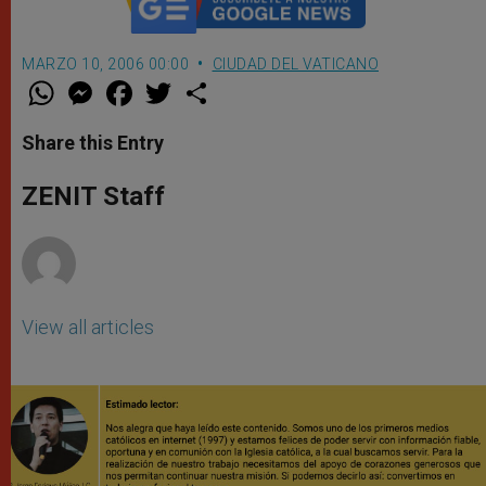
MARZO 10, 2006 00:00
CIUDAD DEL VATICANO
W
M
F
T
S
h
e
a
w
h
a
s
c
i
a
t
s
e
t
r
Share this Entry
s
e
b
t
e
A
n
o
e
p
g
o
r
ZENIT Staff
p
e
k
r
View all articles