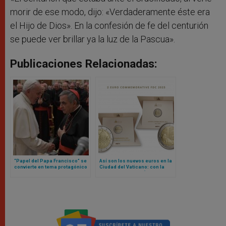
morir de ese modo, dijo: «Verdaderamente éste era
el Hijo de Dios». En la confesión de fe del centurión
se puede ver brillar ya la luz de la Pascua».
Publicaciones Relacionadas:
“Papel del Papa Francisco” se
Así son los nuevos euros en la
convierte en tema protagónico
Ciudad del Vaticano: con la
en nueva etapa de juicio contra
imagen de Miguel Ángel y la
cardenal Becciu y otras
Sede Vacante
personas