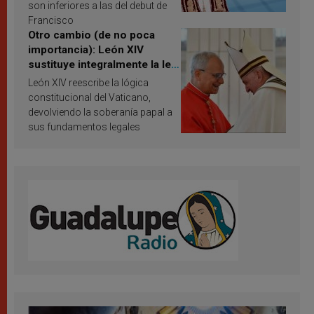
son inferiores a las del debut de
Francisco
Otro cambio (de no poca
importancia): León XIV
sustituye integralmente la ley
vaticana de Papa Francisco
León XIV reescribe la lógica
constitucional del Vaticano,
devolviendo la soberanía papal a
sus fundamentos legales