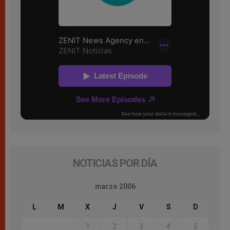
NOTICIAS POR DÍA
marzo 2006
L
M
X
J
V
S
D
1
2
3
4
5