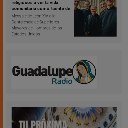
religiosos a ver la vida
comunitaria como fuente de
inspiración y santificación
Mensaje de León XIV a la
Conferencia de Superiores
Mayores de Hombres de los
Estados Unidos