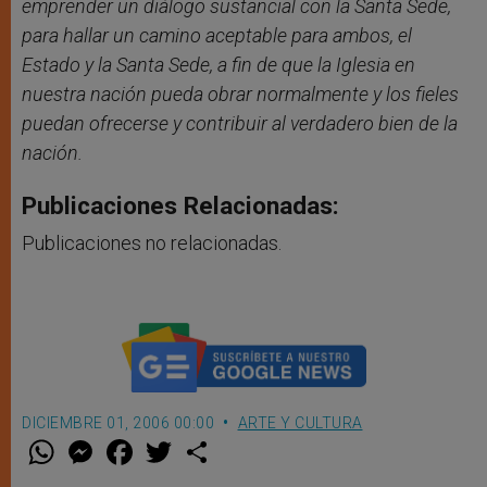
emprender un diálogo sustancial con la Santa Sede,
para hallar un camino aceptable para ambos, el
Estado y la Santa Sede, a fin de que la Iglesia en
nuestra nación pueda obrar normalmente y los fieles
puedan ofrecerse y contribuir al verdadero bien de la
nación.
Publicaciones Relacionadas:
Publicaciones no relacionadas.
DICIEMBRE 01, 2006 00:00
ARTE Y CULTURA
W
M
F
T
S
h
e
a
w
h
a
s
c
i
a