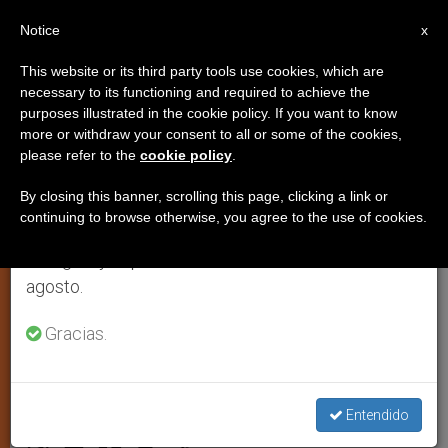
ES
Notice
×
x
Aviso importante
This website or its third party tools use cookies, which are
necessary to its functioning and required to achieve the
Del 27 de julio al 7 de agosto haremos la pausa
purposes illustrated in the cookie policy. If you want to know
Cardenal Zen: La nueva
anual, aprovechando que en el periodo de verano
more or withdraw your consent to all or some of the cookies,
please refer to the
cookie policy
.
se generan menos informaciones y también el
ordenación episcopal ilegítima
consumo de las mismas disminuye.
en China, «indecente y pasmosa»
By closing this banner, scrolling this page, clicking a link or
continuing to browse otherwise, you agree to the use of cookies.
Retomamos el trabajo ordinario de las ediciones
en inglés y español de ZENIT el lunes 10 de
El purpurado apremia a las autoridades
agosto.
chinas a iniciar el diálogo con la Santa
Gracias.
Sede
DICIEMBRE 01, 2006 00:00
ZENIT STAFF
ARTE Y
Entendido
CULTURA
W
M
F
T
S