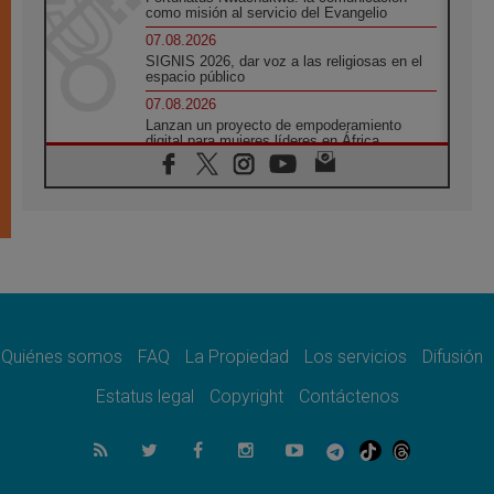
como misión al servicio del Evangelio
07.08.2026
SIGNIS 2026, dar voz a las religiosas en el
espacio público
07.08.2026
Lanzan un proyecto de empoderamiento
digital para mujeres líderes en África
07.08.2026
Programa oficial del Viaje Apostólico del
Papa León XIV a Francia
07.08.2026
Obispos de Ecuador: El bien de las familias
no admite premuras legislativas
06.08.2026
Cardenal Parolin: La paz comienza con la
empatía al dolor del otro
Quiénes somos
FAQ
La Propiedad
Los servicios
Difusión
06.08.2026
Fray Marco Vianelli: Aprender el Evangelio
Estatus legal
Copyright
Contáctenos
de la Paz en la Escuela de San Francisco
06.08.2026
La visita del Papa León XIV a Asís en un
minuto
06.08.2026