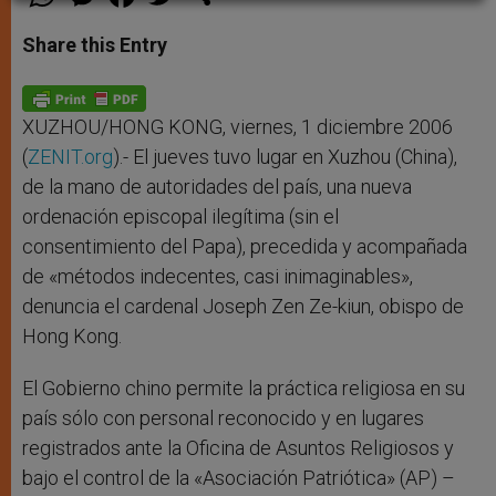
h
e
a
w
h
a
s
c
i
a
t
s
e
t
r
Share this Entry
s
e
b
t
e
A
n
o
e
p
g
o
r
p
e
k
r
XUZHOU/HONG KONG, viernes, 1 diciembre 2006
(
ZENIT.org
).- El jueves tuvo lugar en Xuzhou (China),
de la mano de autoridades del país, una nueva
ordenación episcopal ilegítima (sin el
consentimiento del Papa), precedida y acompañada
de «métodos indecentes, casi inimaginables»,
denuncia el cardenal Joseph Zen Ze-kiun, obispo de
Hong Kong.
El Gobierno chino permite la práctica religiosa en su
país sólo con personal reconocido y en lugares
registrados ante la Oficina de Asuntos Religiosos y
bajo el control de la «Asociación Patriótica» (AP) –