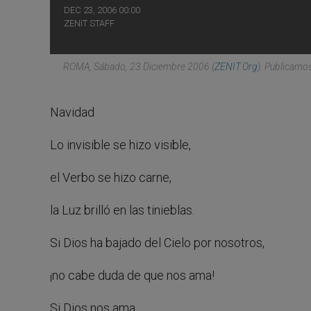
DEC 23, 2006 00:00
ZENIT STAFF
ROMA, Sábado, 23 Diciembre 2006 (
ZENIT.org
). Publicamo
Navidad
Lo invisible se hizo visible,
el Verbo se hizo carne,
la Luz brilló en las tinieblas.
Si Dios ha bajado del Cielo por nosotros,
¡no cabe duda de que nos ama!
Si Dios nos ama