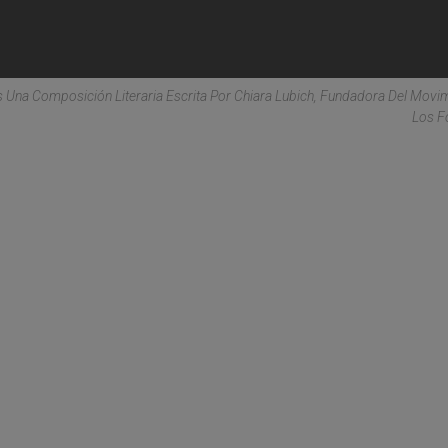
s Una Composición Literaria Escrita Por Chiara Lubich, Fundadora Del Movi
Los F