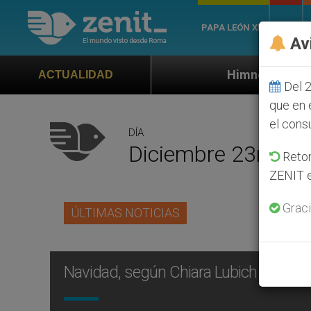
PAPA LEÓN XIV
ROMA
Av
Himno oficial de la Jornada Mundia
ACTUALIDAD
Del 2
que en 
el cons
DÍA
Diciembre 23rd, 2
Retom
ZENIT e
Graci
ÚLTIMAS NOTICIAS
Navidad, según Chiara Lubich