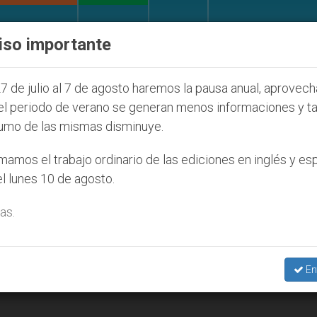
IGLESIA Y MUNDO
DOCUMENTOS
DONATIVOS
iso importante
l de la Juventud Seúl 2027
ONU se pronuncia a
7 de julio al 7 de agosto haremos la pausa anual, aprovec
el periodo de verano se generan menos informaciones y t
umo de las mismas disminuye.
006
amos el trabajo ordinario de las ediciones en inglés y es
l lunes 10 de agosto.
as.
En