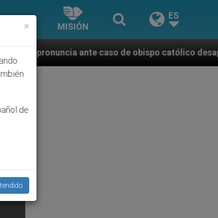
ES
×
MISIÓN
nte caso de obispo católico desaparecido por la dict
hando
ambién
pañol de
tendido