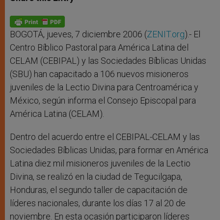
s
e
b
t
e
A
n
o
e
p
g
o
r
p
e
k
r
BOGOTÁ, jueves, 7 diciembre 2006 (
ZENIT.org
).- El
Centro Bíblico Pastoral para América Latina del
CELAM (CEBIPAL) y las Sociedades Bíblicas Unidas
(SBU) han capacitado a 106 nuevos misioneros
juveniles de la Lectio Divina para Centroamérica y
México, según informa el Consejo Episcopal para
América Latina (CELAM).
Dentro del acuerdo entre el CEBIPAL-CELAM y las
Sociedades Bíblicas Unidas, para formar en América
Latina diez mil misioneros juveniles de la Lectio
Divina, se realizó en la ciudad de Tegucilgapa,
Honduras, el segundo taller de capacitación de
líderes nacionales, durante los días 17 al 20 de
noviembre. En esta ocasión participaron líderes