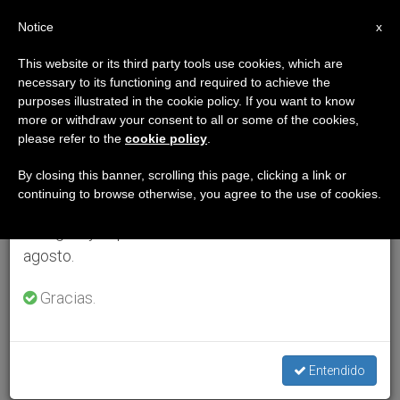
ES
Notice
×
x
Aviso importante
This website or its third party tools use cookies, which are
necessary to its functioning and required to achieve the
Del 27 de julio al 7 de agosto haremos la pausa
purposes illustrated in the cookie policy. If you want to know
anual, aprovechando que en el periodo de verano
more or withdraw your consent to all or some of the cookies,
please refer to the
cookie policy
.
se generan menos informaciones y también el
consumo de las mismas disminuye.
By closing this banner, scrolling this page, clicking a link or
continuing to browse otherwise, you agree to the use of cookies.
Retomamos el trabajo ordinario de las ediciones
en inglés y español de ZENIT el lunes 10 de
agosto.
Gracias.
Entendido