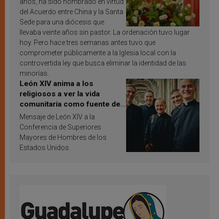
años, ha sido nombrado en virtud
del Acuerdo entre China y la Santa
Sede para una diócesis que
llevaba veinte años sin pastor. La ordenación tuvo lugar
hoy. Pero hace tres semanas antes tuvo que
comprometer públicamente a la Iglesia local con la
controvertida ley que busca eliminar la identidad de las
minorías.
León XIV anima a los
religiosos a ver la vida
comunitaria como fuente de
inspiración y santificación
Mensaje de León XIV a la
Conferencia de Superiores
Mayores de Hombres de los
Estados Unidos