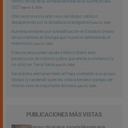
Himno oficial de la Jornada Mundial de la Juventud Seúl
2027
agosto 3, 2026
ONU se pronuncia ante caso de obispo católico
desaparecido por la dictadura nicaragüense
julio 25, 2026
Aumenta el interés por la beatificación en Estados Unidos
de los mártires de Georgia que murieron defendiendo el
matrimonio
julio 25, 2026
Franciscanos piden ayuda a Marco Rubio ante
persecución de colonos judíos que afecta a cristianos (y
no sólo) en Tierra Santa
julio 25, 2026
Sacerdotes alemanes fieles al Papa contestan a su propio
obispo (y cardenal) quien les orilla a bendecir parejas del
mismo sexo en importante diócesis
julio 25, 2026
PUBLICACIONES MÁS VISTAS
Himno oficial de la Jornada Mundial de la