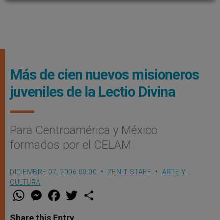
Más de cien nuevos misioneros
juveniles de la Lectio Divina
Para Centroamérica y México
formados por el CELAM
DICIEMBRE 07, 2006 00:00
ZENIT STAFF
ARTE Y
CULTURA
W
M
F
T
S
h
e
a
w
h
a
s
c
i
a
t
s
e
t
r
Share this Entry