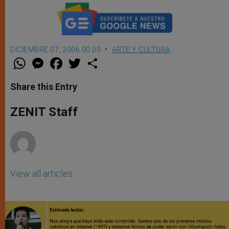
DICIEMBRE 07, 2006 00:00
ARTE Y CULTURA
W
M
F
T
S
h
e
a
w
h
a
s
c
i
a
t
s
e
t
r
Share this Entry
s
e
b
t
e
A
n
o
e
p
g
o
r
ZENIT Staff
p
e
k
r
View all articles