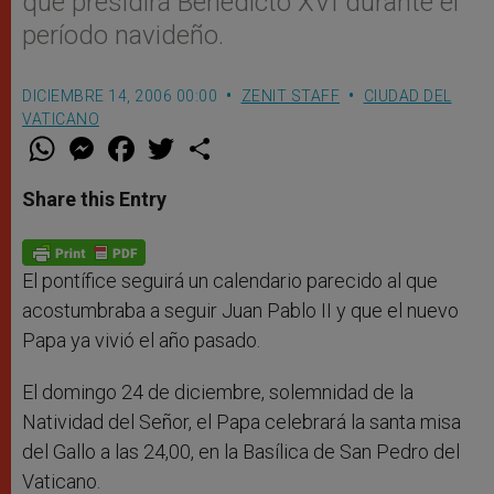
que presidirá Benedicto XVI durante el
período navideño.
DICIEMBRE 14, 2006 00:00
ZENIT STAFF
CIUDAD DEL
VATICANO
W
M
F
T
S
h
e
a
w
h
a
s
c
i
a
t
s
e
t
r
Share this Entry
s
e
b
t
e
A
n
o
e
p
g
o
r
p
e
k
r
El pontífice seguirá un calendario parecido al que
acostumbraba a seguir Juan Pablo II y que el nuevo
Papa ya vivió el año pasado.
El domingo 24 de diciembre, solemnidad de la
Natividad del Señor, el Papa celebrará la santa misa
del Gallo a las 24,00, en la Basílica de San Pedro del
Vaticano.