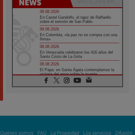
08.08.2026
En Castel Gandolfo, el tapiz de Raffaello
sobre el sermón de San Pablo
08.08.2026
En Colombia, «la paz no se compra con una
firma»
08.08.2026
En Venezuela celebraron los 416 años del
Santo Cristo de La Grita
08.08.2026
El Papa: en Santa Ágata contemplamos la
victoria del amor sobre la muerte
08.08.2026
León XIV visitará el Santuario de la Madre
del Buen Consejo de Genazzano
07.08.2026
Filipinas: el Vicariato Apostólico de Calapán
se convierte en diócesis
07.08.2026
Honduras: Los desplazados invisibles de una
crisis olvidada
Quiénes somos
FAQ
La Propiedad
Los servicios
Difusión
07.08.2026