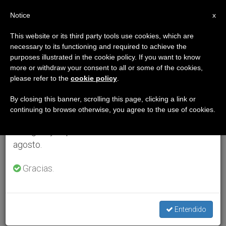
ES
Notice
×
x
Aviso importante
This website or its third party tools use cookies, which are
necessary to its functioning and required to achieve the
Del 27 de julio al 7 de agosto haremos la pausa
purposes illustrated in the cookie policy. If you want to know
anual, aprovechando que en el periodo de verano
more or withdraw your consent to all or some of the cookies,
please refer to the
cookie policy
.
se generan menos informaciones y también el
consumo de las mismas disminuye.
By closing this banner, scrolling this page, clicking a link or
continuing to browse otherwise, you agree to the use of cookies.
Retomamos el trabajo ordinario de las ediciones
en inglés y español de ZENIT el lunes 10 de
agosto.
Gracias.
Entendido