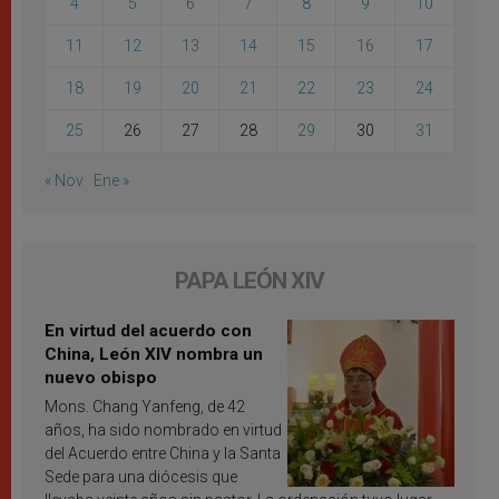
4
5
6
7
8
9
10
11
12
13
14
15
16
17
18
19
20
21
22
23
24
25
26
27
28
29
30
31
« Nov
Ene »
PAPA LEÓN XIV
En virtud del acuerdo con
China, León XIV nombra un
nuevo obispo
Mons. Chang Yanfeng, de 42
años, ha sido nombrado en virtud
del Acuerdo entre China y la Santa
Sede para una diócesis que