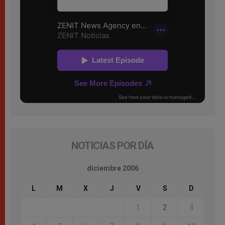
NOTICIAS POR DÍA
diciembre 2006
L
M
X
J
V
S
D
1
2
3