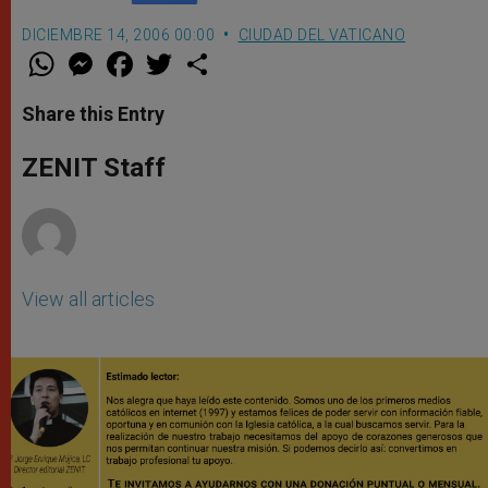
DICIEMBRE 14, 2006 00:00
CIUDAD DEL VATICANO
W
M
F
T
S
h
e
a
w
h
a
s
c
i
a
t
s
e
t
r
Share this Entry
s
e
b
t
e
A
n
o
e
p
g
o
r
ZENIT Staff
p
e
k
r
View all articles