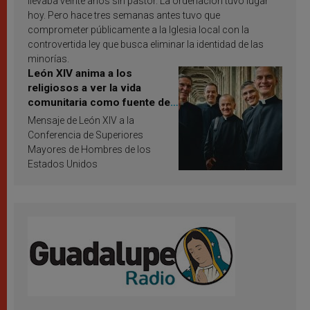
llevaba veinte años sin pastor. La ordenación tuvo lugar
hoy. Pero hace tres semanas antes tuvo que
comprometer públicamente a la Iglesia local con la
controvertida ley que busca eliminar la identidad de las
minorías.
León XIV anima a los
religiosos a ver la vida
comunitaria como fuente de
inspiración y santificación
Mensaje de León XIV a la
Conferencia de Superiores
Mayores de Hombres de los
Estados Unidos