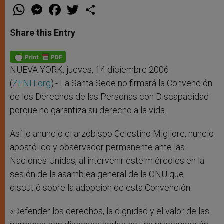
W
M
F
T
S
h
e
a
w
h
a
s
c
i
a
t
s
e
t
r
Share this Entry
s
e
b
t
e
A
n
o
e
p
g
o
r
p
e
k
r
NUEVA YORK, jueves, 14 diciembre 2006
(
ZENIT.org
).- La Santa Sede no firmará la Convención
de los Derechos de las Personas con Discapacidad
porque no garantiza su derecho a la vida.
Así lo anuncio el arzobispo Celestino Migliore, nuncio
apostólico y observador permanente ante las
Naciones Unidas, al intervenir este miércoles en la
sesión de la asamblea general de la ONU que
discutió sobre la adopción de esta Convención.
«Defender los derechos, la dignidad y el valor de las