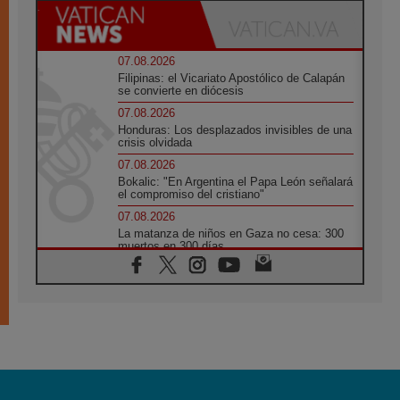
07.08.2026
Filipinas: el Vicariato Apostólico de Calapán
se convierte en diócesis
07.08.2026
Honduras: Los desplazados invisibles de una
crisis olvidada
07.08.2026
Bokalic: "En Argentina el Papa León señalará
el compromiso del cristiano"
07.08.2026
La matanza de niños en Gaza no cesa: 300
muertos en 300 días
07.08.2026
Tagle: La guerra desfigura el mundo, solo la
revelación de Dios lo transfigura
07.08.2026
Presentada la Trienal de Arte de las
Universidades Católicas: «Exercises in
Empathy»
07.08.2026