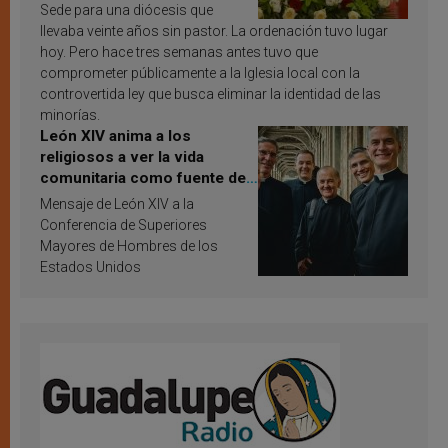
Sede para una diócesis que
llevaba veinte años sin pastor. La ordenación tuvo lugar
hoy. Pero hace tres semanas antes tuvo que
comprometer públicamente a la Iglesia local con la
controvertida ley que busca eliminar la identidad de las
minorías.
León XIV anima a los
religiosos a ver la vida
comunitaria como fuente de
inspiración y santificación
Mensaje de León XIV a la
Conferencia de Superiores
Mayores de Hombres de los
Estados Unidos