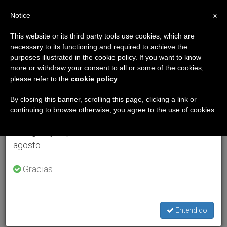
ES
Notice
×
x
Aviso importante
This website or its third party tools use cookies, which are
necessary to its functioning and required to achieve the
Del 27 de julio al 7 de agosto haremos la pausa
purposes illustrated in the cookie policy. If you want to know
anual, aprovechando que en el periodo de verano
more or withdraw your consent to all or some of the cookies,
please refer to the
cookie policy
.
se generan menos informaciones y también el
consumo de las mismas disminuye.
By closing this banner, scrolling this page, clicking a link or
continuing to browse otherwise, you agree to the use of cookies.
Retomamos el trabajo ordinario de las ediciones
en inglés y español de ZENIT el lunes 10 de
agosto.
Gracias.
Entendido