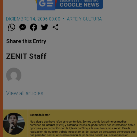
DICIEMBRE 14, 2006 00:00
ARTE Y CULTURA
W
M
F
T
S
h
e
a
w
h
a
s
c
i
a
t
s
e
t
r
Share this Entry
s
e
b
t
e
A
n
o
e
p
g
o
r
ZENIT Staff
p
e
k
r
View all articles