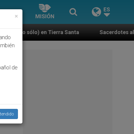
ES
×
MISIÓN
erra Santa
Sacerdotes alemanes fieles al Papa c
hando
ambién
pañol de
tendido