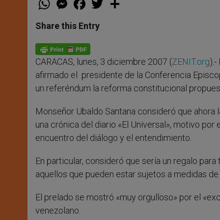
h
e
a
w
h
a
s
c
i
a
t
s
e
t
r
Share this Entry
s
e
b
t
e
A
n
o
e
p
g
o
r
p
e
k
CARACAS, lunes, 3 diciembre 2007 (
ZENIT.org
).
r
afirmado el presidente de la Conferencia Episco
un referéndum la reforma constitucional propues
Monseñor Ubaldo Santana consideró que ahora la
una crónica del diario «El Universal», motivo por
encuentro del diálogo y el entendimiento.
En particular, consideró que sería un regalo par
aquellos que pueden estar sujetos a medidas de 
El prelado se mostró «muy orgulloso» por el «
venezolano.