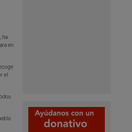
, ha
ara en
recoge
r el
todos
ueblo