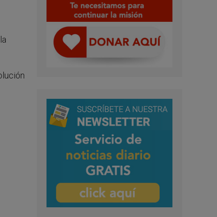
la
olución