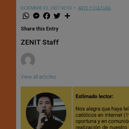
DICIEMBRE 03, 2007 00:00
ARTE Y CULTURA
W
M
F
T
S
h
e
a
w
h
a
s
c
i
a
t
s
e
t
r
Share this Entry
s
e
b
t
e
A
n
o
e
p
g
o
r
ZENIT Staff
p
e
k
r
View all articles