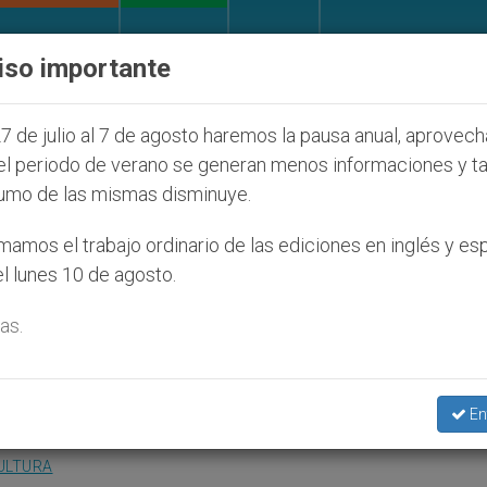
IGLESIA Y MUNDO
DOCUMENTOS
DONATIVOS
iso importante
onos judíos que afecta a cristianos (y no sólo) en Ti
7 de julio al 7 de agosto haremos la pausa anual, aprovec
el periodo de verano se generan menos informaciones y t
umo de las mismas disminuye.
os obispos seguirán
amos el trabajo ordinario de las ediciones en inglés y es
l lunes 10 de agosto.
n Venezuela
as.
Conferencia Episcopal
En
ULTURA