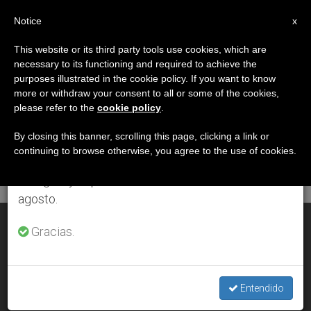
ES
Notice
×
x
Aviso importante
This website or its third party tools use cookies, which are
necessary to its functioning and required to achieve the
Del 27 de julio al 7 de agosto haremos la pausa
DÍA
purposes illustrated in the cookie policy. If you want to know
anual, aprovechando que en el periodo de verano
Diciembre 20th, 2007
more or withdraw your consent to all or some of the cookies,
please refer to the
cookie policy
.
se generan menos informaciones y también el
consumo de las mismas disminuye.
By closing this banner, scrolling this page, clicking a link or
continuing to browse otherwise, you agree to the use of cookies.
ÚLTIMAS NOTICIAS
Retomamos el trabajo ordinario de las ediciones
en inglés y español de ZENIT el lunes 10 de
agosto.
Teología del osito de peluche
Gracias.
DEC 20, 2007 00:00
ZENIT STAFF
Entendido