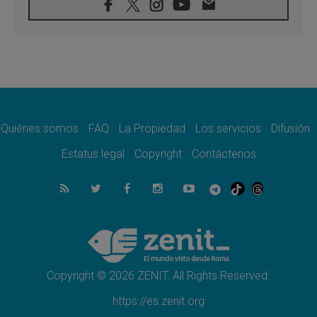
05.08.2026
Venezuela, Padre Pagniello: "En medio del
dolor, una Iglesia que no se rinde"
05.08.2026
La Fuerza del "Círculo de Héroes" con el
Papa en la Audiencia General
05.08.2026
Nuncio en Ucrania: Preocupa escuchar a
quienes bendicen la guerra
Quiénes somos
FAQ
La Propiedad
Los servicios
Difusión
05.08.2026
Estatus legal
Copyright
Contáctenos
Ucrania: Ataque masivo en Kyiv durante la
noche
05.08.2026
Colombo: "La visita del Papa a Argentina
llevará un mensaje de paz y dignidad
humana"
05.08.2026
Iglesia en Uruguay: la visita del Papa
fortalecerá la fe y la esperanza
Copyright © 2026 ZENIT. All Rights Reserved.
https://es.zenit.org