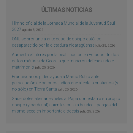
ÚLTIMAS NOTICIAS
Himno oficial de la Jornada Mundial de la Juventud Seúl
2027
agosto 3, 2026
ONU se pronuncia ante caso de obispo católico
desaparecido por la dictadura nicaragüense
julio 25, 2026
Aumenta el interés por la beatificación en Estados Unidos
de los mártires de Georgia que murieron defendiendo el
matrimonio
julio 25, 2026
Franciscanos piden ayuda a Marco Rubio ante
persecución de colonos judíos que afecta a cristianos (y
no sólo) en Tierra Santa
julio 25, 2026
Sacerdotes alemanes fieles al Papa contestan a su propio
obispo (y cardenal) quien les orilla a bendecir parejas del
mismo sexo en importante diócesis
julio 25, 2026