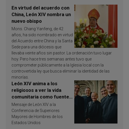
En virtud del acuerdo con
China, León XIV nombra un
nuevo obispo
Mons. Chang Yanfeng, de 42
años, ha sido nombrado en virtud
del Acuerdo entre China y la Santa
Sede para una diócesis que
llevaba veinte años sin pastor. La ordenación tuvo lugar
hoy. Pero hace tres semanas antes tuvo que
comprometer públicamente a la Iglesia local con la
controvertida ley que busca eliminar la identidad de las
minorías.
León XIV anima a los
religiosos a ver la vida
comunitaria como fuente
de inspiración y
Mensaje de León XIV a la
santificación
Conferencia de Superiores
Mayores de Hombres de los
Estados Unidos