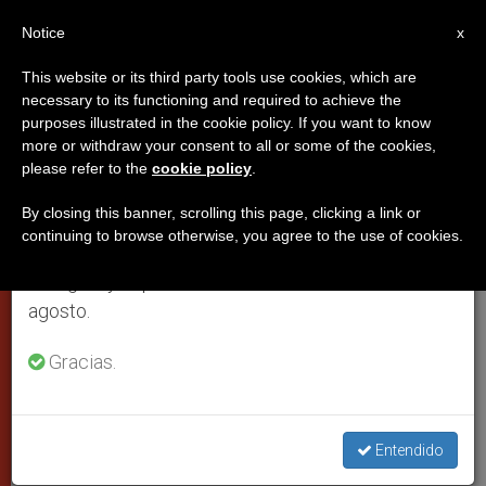
ES
Notice
×
x
Aviso importante
This website or its third party tools use cookies, which are
necessary to its functioning and required to achieve the
Del 27 de julio al 7 de agosto haremos la pausa
purposes illustrated in the cookie policy. If you want to know
Cómo se construye el templo
anual, aprovechando que en el periodo de verano
more or withdraw your consent to all or some of the cookies,
please refer to the
cookie policy
.
se generan menos informaciones y también el
vivo de la Iglesia, explica el Papa
consumo de las mismas disminuye.
By closing this banner, scrolling this page, clicking a link or
continuing to browse otherwise, you agree to the use of cookies.
Retomamos el trabajo ordinario de las ediciones
En la parroquia de Santa María del
en inglés y español de ZENIT el lunes 10 de
Rosario en los Mártires Portuenses
agosto.
DICIEMBRE 16, 2007 00:00
ZENIT STAFF
CIUDAD DEL
Gracias.
VATICANO
W
M
F
T
S
h
e
a
w
h
a
s
c
i
a
t
s
e
t
r
Entendido
Share this Entry
s
e
b
t
e