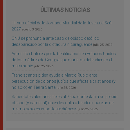
ÚLTIMAS NOTICIAS
Himno oficial de la Jornada Mundial de la Juventud Seúl
2027
agosto 3, 2026
ONU se pronuncia ante caso de obispo católico
desaparecido por la dictadura nicaragüense
julio 25, 2026
Aumenta el interés por la beatificación en Estados Unidos
de los mártires de Georgia que murieron defendiendo el
matrimonio
julio 25, 2026
Franciscanos piden ayuda a Marco Rubio ante
persecución de colonos judíos que afecta a cristianos (y
no sólo) en Tierra Santa
julio 25, 2026
Sacerdotes alemanes fieles al Papa contestan a su propio
obispo (y cardenal) quien les orilla a bendecir parejas del
mismo sexo en importante diócesis
julio 25, 2026