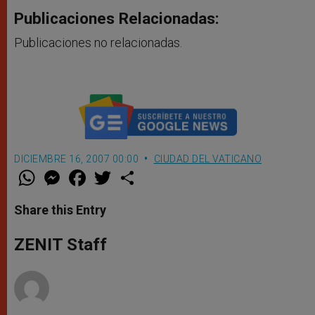
Publicaciones Relacionadas:
Publicaciones no relacionadas.
DICIEMBRE 16, 2007 00:00
CIUDAD DEL VATICANO
W
M
F
T
S
h
e
a
w
h
a
s
c
i
a
t
s
e
t
r
Share this Entry
s
e
b
t
e
A
n
o
e
p
g
o
r
ZENIT Staff
p
e
k
r