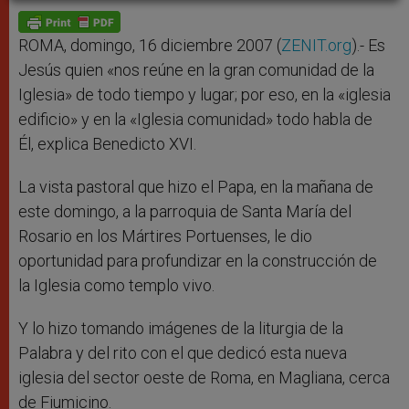
A
n
o
e
p
g
o
r
p
e
k
r
ROMA, domingo, 16 diciembre 2007 (
ZENIT.org
).- Es
Jesús quien «nos reúne en la gran comunidad de la
Iglesia» de todo tiempo y lugar; por eso, en la «iglesia
edificio» y en la «Iglesia comunidad» todo habla de
Él, explica Benedicto XVI.
La vista pastoral que hizo el Papa, en la mañana de
este domingo, a la parroquia de Santa María del
Rosario en los Mártires Portuenses, le dio
oportunidad para profundizar en la construcción de
la Iglesia como templo vivo.
Y lo hizo tomando imágenes de la liturgia de la
Palabra y del rito con el que dedicó esta nueva
iglesia del sector oeste de Roma, en Magliana, cerca
de Fiumicino.