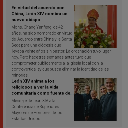
En virtud del acuerdo con
China, León XIV nombra un
nuevo obispo
Mons. Chang Yanfeng, de 42
años, ha sido nombrado en virtud
del Acuerdo entre China y la Santa
Sede para una diócesis que
llevaba veinte años sin pastor. La ordenación tuvo lugar
hoy. Pero hace tres semanas antes tuvo que
comprometer públicamente a la Iglesia local con la
controvertida ley que busca eliminar la identidad de las
minorías.
León XIV anima a los
religiosos a ver la vida
comunitaria como fuente de
inspiración y santificación
Mensaje de León XIV a la
Conferencia de Superiores
Mayores de Hombres de los
Estados Unidos