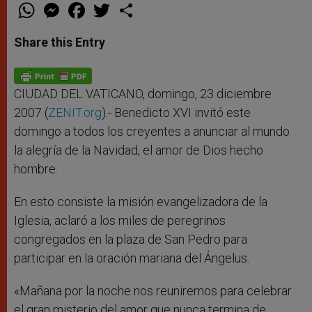
W
M
F
T
S
h
e
a
w
h
a
s
c
i
a
t
s
e
t
r
Share this Entry
s
e
b
t
e
A
n
o
e
p
g
o
r
p
e
k
r
CIUDAD DEL VATICANO, domingo, 23 diciembre
2007 (
ZENIT.org
).- Benedicto XVI invitó este
domingo a todos los creyentes a anunciar al mundo
la alegría de la Navidad, el amor de Dios hecho
hombre.
En esto consiste la misión evangelizadora de la
Iglesia, aclaró a los miles de peregrinos
congregados en la plaza de San Pedro para
participar en la oración mariana del Ángelus.
«Mañana por la noche nos reuniremos para celebrar
el gran misterio del amor que nunca termina de