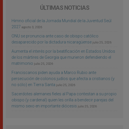
ÚLTIMAS NOTICIAS
Himno oficial de la Jornada Mundial de la Juventud Seúl
2027
agosto 3, 2026
ONU se pronuncia ante caso de obispo católico
desaparecido por la dictadura nicaragüense
julio 25, 2026
Aumenta el interés por la beatificación en Estados Unidos
de los mártires de Georgia que murieron defendiendo el
matrimonio
julio 25, 2026
Franciscanos piden ayuda a Marco Rubio ante
persecución de colonos judíos que afecta a cristianos (y
no sólo) en Tierra Santa
julio 25, 2026
Sacerdotes alemanes fieles al Papa contestan a su propio
obispo (y cardenal) quien les orilla a bendecir parejas del
mismo sexo en importante diócesis
julio 25, 2026