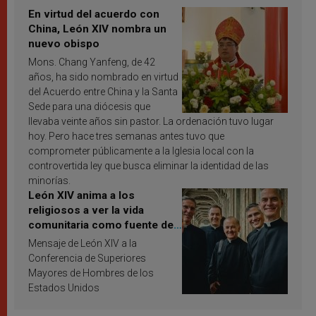
En virtud del acuerdo con
China, León XIV nombra un
nuevo obispo
Mons. Chang Yanfeng, de 42
años, ha sido nombrado en virtud
del Acuerdo entre China y la Santa
Sede para una diócesis que
llevaba veinte años sin pastor. La ordenación tuvo lugar
hoy. Pero hace tres semanas antes tuvo que
comprometer públicamente a la Iglesia local con la
controvertida ley que busca eliminar la identidad de las
minorías.
León XIV anima a los
religiosos a ver la vida
comunitaria como fuente de
inspiración y santificación
Mensaje de León XIV a la
Conferencia de Superiores
Mayores de Hombres de los
Estados Unidos