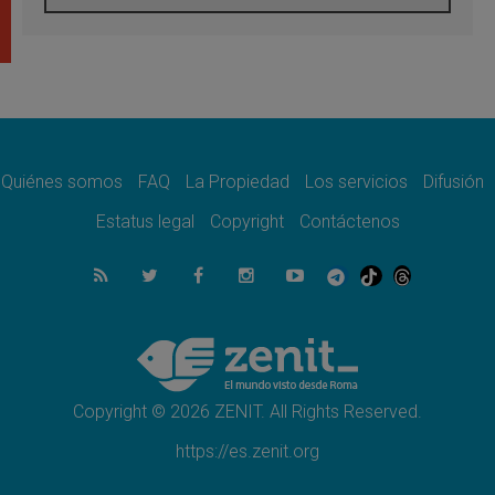
Tagle: La guerra desfigura el mundo, solo la
revelación de Dios lo transfigura
07.08.2026
Presentada la Trienal de Arte de las
Universidades Católicas: «Exercises in
Empathy»
07.08.2026
Fortunatus Nwachukwu: la comunicación
como misión al servicio del Evangelio
Quiénes somos
FAQ
La Propiedad
Los servicios
Difusión
07.08.2026
Estatus legal
Copyright
Contáctenos
SIGNIS 2026, dar voz a las religiosas en el
espacio público
07.08.2026
Lanzan un proyecto de empoderamiento
digital para mujeres líderes en África
07.08.2026
Programa oficial del Viaje Apostólico del
Papa León XIV a Francia
Copyright © 2026 ZENIT. All Rights Reserved.
https://es.zenit.org