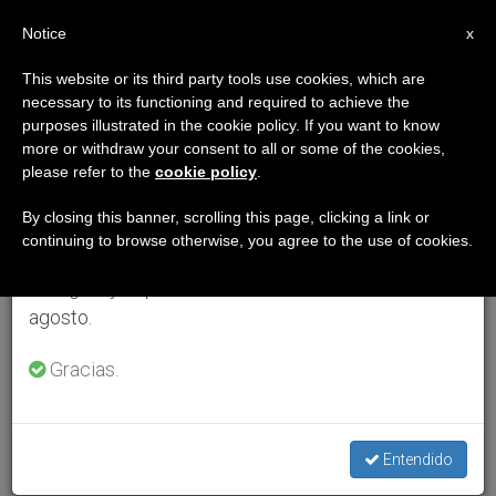
ES
Notice
×
x
Aviso importante
This website or its third party tools use cookies, which are
necessary to its functioning and required to achieve the
Del 27 de julio al 7 de agosto haremos la pausa
purposes illustrated in the cookie policy. If you want to know
anual, aprovechando que en el periodo de verano
more or withdraw your consent to all or some of the cookies,
please refer to the
cookie policy
.
se generan menos informaciones y también el
consumo de las mismas disminuye.
By closing this banner, scrolling this page, clicking a link or
continuing to browse otherwise, you agree to the use of cookies.
Retomamos el trabajo ordinario de las ediciones
en inglés y español de ZENIT el lunes 10 de
agosto.
Gracias.
Entendido