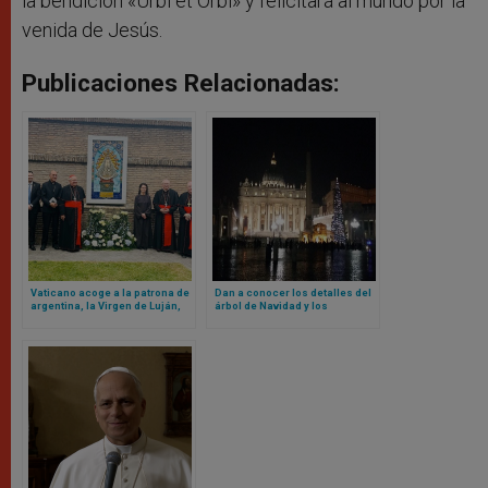
la bendición «Urbi et Orbi» y felicitará al mundo por la
venida de Jesús.
Publicaciones Relacionadas:
Vaticano acoge a la patrona de
Dan a conocer los detalles del
argentina, la Virgen de Luján,
árbol de Navidad y los
en sus jardines
pesebres del Vaticano para
este 2025