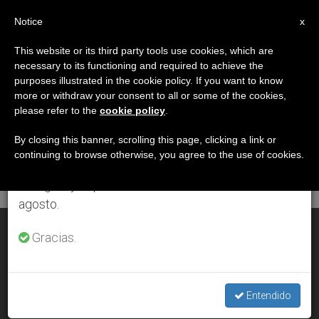
ES
Notice
×
x
Aviso importante
This website or its third party tools use cookies, which are
necessary to its functioning and required to achieve the
Del 27 de julio al 7 de agosto haremos la pausa
DÍA
purposes illustrated in the cookie policy. If you want to know
anual, aprovechando que en el periodo de verano
Abril 28th, 2008
more or withdraw your consent to all or some of the cookies,
please refer to the
cookie policy
.
se generan menos informaciones y también el
consumo de las mismas disminuye.
By closing this banner, scrolling this page, clicking a link or
continuing to browse otherwise, you agree to the use of cookies.
ÚLTIMAS NOTICIAS
Retomamos el trabajo ordinario de las ediciones
en inglés y español de ZENIT el lunes 10 de
agosto.
La Santa Sede pide un desarrollo centrado en el ser humano
Gracias.
APR 28, 2008 00:00
ZENIT STAFF
Entendido