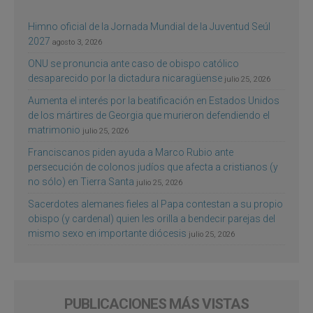
Himno oficial de la Jornada Mundial de la Juventud Seúl
2027
agosto 3, 2026
ONU se pronuncia ante caso de obispo católico
desaparecido por la dictadura nicaragüense
julio 25, 2026
Aumenta el interés por la beatificación en Estados Unidos
de los mártires de Georgia que murieron defendiendo el
matrimonio
julio 25, 2026
Franciscanos piden ayuda a Marco Rubio ante
persecución de colonos judíos que afecta a cristianos (y
no sólo) en Tierra Santa
julio 25, 2026
Sacerdotes alemanes fieles al Papa contestan a su propio
obispo (y cardenal) quien les orilla a bendecir parejas del
mismo sexo en importante diócesis
julio 25, 2026
PUBLICACIONES MÁS VISTAS