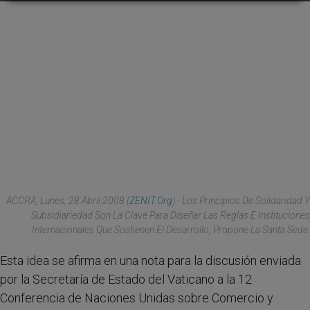
ACCRA, Lunes, 28 Abril 2008 (
ZENIT.org
).- Los Principios De Solidaridad Y
Subsidiariedad Son La Clave Para Diseñar Las Reglas E Instituciones
Internacionales Que Sostienen El Desarrollo, Propone La Santa Sede.
Esta idea se afirma en una nota para la discusión enviada
por la Secretaría de Estado del Vaticano a la 12
Conferencia de Naciones Unidas sobre Comercio y