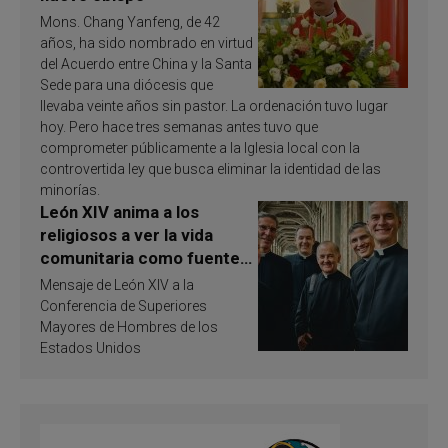
Mons. Chang Yanfeng, de 42
años, ha sido nombrado en virtud
del Acuerdo entre China y la Santa
Sede para una diócesis que
llevaba veinte años sin pastor. La ordenación tuvo lugar
hoy. Pero hace tres semanas antes tuvo que
comprometer públicamente a la Iglesia local con la
controvertida ley que busca eliminar la identidad de las
minorías.
León XIV anima a los
religiosos a ver la vida
comunitaria como fuente
de inspiración y
Mensaje de León XIV a la
santificación
Conferencia de Superiores
Mayores de Hombres de los
Estados Unidos