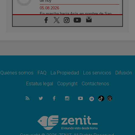
de hoy
05.08.2026
En marcha hacia Asís en nombre de San
Francisco, a la espera de León
05.08.2026
Venezuela, Padre Pagniello: "En medio del
dolor, una Iglesia que no se rinde"
05.08.2026
La Fuerza del "Círculo de Héroes" con el
Papa en la Audiencia General
05.08.2026
Nuncio en Ucrania: Preocupa escuchar a
quienes bendicen la guerra
Quiénes somos
FAQ
La Propiedad
Los servicios
Difusión
05.08.2026
Estatus legal
Copyright
Contáctenos
Ucrania: Ataque masivo en Kyiv durante la
noche
05.08.2026
Colombo: "La visita del Papa a Argentina
llevará un mensaje de paz y dignidad
humana"
05.08.2026
Iglesia en Uruguay: la visita del Papa
fortalecerá la fe y la esperanza