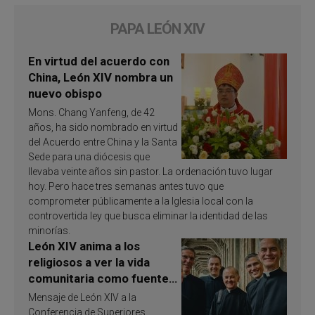
PAPA LEÓN XIV
En virtud del acuerdo con
China, León XIV nombra un
nuevo obispo
Mons. Chang Yanfeng, de 42
años, ha sido nombrado en virtud
del Acuerdo entre China y la Santa
Sede para una diócesis que
llevaba veinte años sin pastor. La ordenación tuvo lugar
hoy. Pero hace tres semanas antes tuvo que
comprometer públicamente a la Iglesia local con la
controvertida ley que busca eliminar la identidad de las
minorías.
León XIV anima a los
religiosos a ver la vida
comunitaria como fuente
de inspiración y
Mensaje de León XIV a la
santificación
Conferencia de Superiores