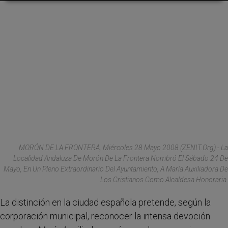
MORÓN DE LA FRONTERA, Miércoles 28 Mayo 2008 (ZENIT.org).- La
Localidad Andaluza De Morón De La Frontera Nombró El Sábado 24 De
Mayo, En Un Pleno Extraordinario Del Ayuntamiento, A María Auxiliadora De
Los Cristianos Como Alcaldesa Honoraria.
La distinción en la ciudad española pretende, según la
corporación municipal, reconocer la intensa devoción