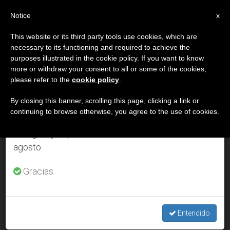
ES
Notice
×
x
Aviso importante
This website or its third party tools use cookies, which are
necessary to its functioning and required to achieve the
Del 27 de julio al 7 de agosto haremos la pausa
DÍA
purposes illustrated in the cookie policy. If you want to know
anual, aprovechando que en el periodo de verano
Mayo 28th, 2008
more or withdraw your consent to all or some of the cookies,
please refer to the
cookie policy
.
se generan menos informaciones y también el
consumo de las mismas disminuye.
By closing this banner, scrolling this page, clicking a link or
continuing to browse otherwise, you agree to the use of cookies.
ÚLTIMAS NOTICIAS
Retomamos el trabajo ordinario de las ediciones
en inglés y español de ZENIT el lunes 10 de
agosto.
España: María Auxiliadora, Alcaldesa Honoraria de Morón de
la Frontera
Gracias.
MAY 28, 2008 00:00
ZENIT STAFF
Entendido