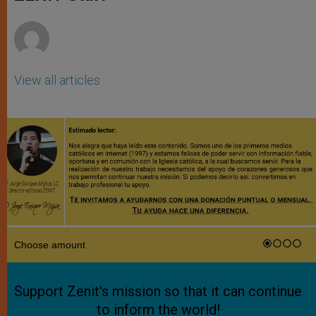
p
e
k
r
View all articles