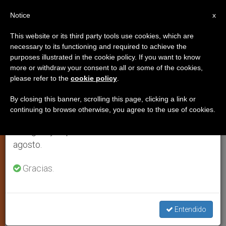
ES
Notice
×
x
Aviso importante
This website or its third party tools use cookies, which are
necessary to its functioning and required to achieve the
Del 27 de julio al 7 de agosto haremos la pausa
purposes illustrated in the cookie policy. If you want to know
Continúan las presiones a favor
anual, aprovechando que en el periodo de verano
more or withdraw your consent to all or some of the cookies,
please refer to the
cookie policy
.
se generan menos informaciones y también el
del suicidio asistido
consumo de las mismas disminuye.
By closing this banner, scrolling this page, clicking a link or
continuing to browse otherwise, you agree to the use of cookies.
Retomamos el trabajo ordinario de las ediciones
Basándose en una falsa idea de la
en inglés y español de ZENIT el lunes 10 de
compasión
agosto.
JULIO 13, 2008 00:00
ZENIT STAFF
JUSTICIA Y PAZ
Gracias.
W
M
F
T
S
h
e
a
w
h
a
s
c
i
a
t
s
e
t
r
Share this Entry
s
e
b
t
e
Entendido
A
n
o
e
p
g
o
r