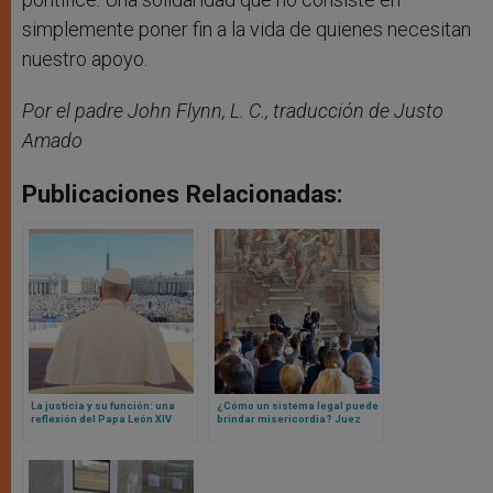
simplemente poner fin a la vida de quienes necesitan
nuestro apoyo.
Por el padre John Flynn, L. C., traducción de Justo
Amado
Publicaciones Relacionadas:
La justicia y su función: una
¿Cómo un sistema legal puede
reflexión del Papa León XIV
brindar misericordia? Juez
ante jueces de todo el mundo
Alito, de Suprema Corte USA
en ocasión del Jubileo
interviene en Vaticano