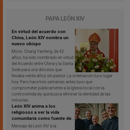
PAPA LEÓN XIV
En virtud del acuerdo con
China, León XIV nombra un
nuevo obispo
Mons. Chang Yanfeng, de 42
años, ha sido nombrado en virtud
del Acuerdo entre China y la Santa
Sede para una diócesis que
llevaba veinte años sin pastor. La ordenación tuvo lugar
hoy. Pero hace tres semanas antes tuvo que
comprometer públicamente a la Iglesia local con la
controvertida ley que busca eliminar la identidad de las
minorías.
León XIV anima a los
religiosos a ver la vida
comunitaria como fuente de
inspiración y santificación
Mensaje de León XIV a la