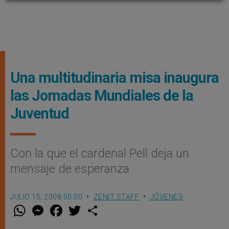
Una multitudinaria misa inaugura
las Jornadas Mundiales de la
Juventud
Con la que el cardenal Pell deja un
mensaje de esperanza
JULIO 15, 2008 00:00
ZENIT STAFF
JÓVENES
W
M
F
T
S
h
e
a
w
h
a
s
c
i
a