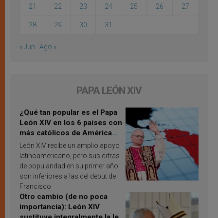
21
22
23
24
25
26
27
28
29
30
31
« Jun
Ago »
PAPA LEÓN XIV
¿Qué tan popular es el Papa
León XIV en los 6 países con
más católicos de América
Latina en 2026? Publican
León XIV recibe un amplio apoyo
resultados de investigación
latinoamericano, pero sus cifras
de popularidad en su primer año
son inferiores a las del debut de
Francisco
Otro cambio (de no poca
importancia): León XIV
sustituye integralmente la ley