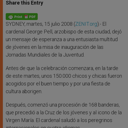
t
s
e
t
r
Share this Entry
s
e
b
t
e
A
n
o
e
p
g
o
r
p
e
k
r
SYDNEY, martes, 15 julio 2008 (
ZENIT.org
).- El
cardenal George Pell, arzobispo de esta ciudad, dejó
un mensaje de esperanza a una entusiasta multitud
de jóvenes en la misa de inauguración de las
Jornadas Mundiales de la Juventud.
Antes de que la celebración comenzara, en la tarde
de este martes, unos 150.000 chicos y chicas fueron
acogidos por el buen tiempo y por una fiesta de
cultura aborigen.
Después, comenzó una procesión de 168 banderas,
que precedió a la Cruz de los jóvenes y al icono de la
Virgen María. El cardenal saludó a los peregrinos
internacionales en cuatro idiomas.