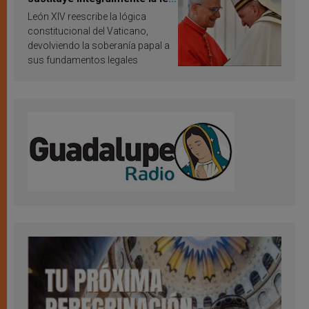
vaticana de Papa Francisco
León XIV reescribe la lógica
constitucional del Vaticano,
devolviendo la soberanía papal a
sus fundamentos legales