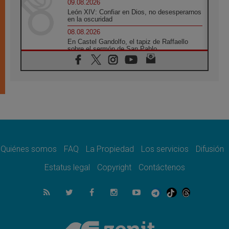
09.08.2026
León XIV: Confiar en Dios, no desesperarnos
en la oscuridad
08.08.2026
En Castel Gandolfo, el tapiz de Raffaello
sobre el sermón de San Pablo
08.08.2026
En Colombia, «la paz no se compra con una
firma»
08.08.2026
En Venezuela celebraron los 416 años del
Santo Cristo de La Grita
08.08.2026
El Papa: en Santa Ágata contemplamos la
victoria del amor sobre la muerte
Quiénes somos
FAQ
La Propiedad
Los servicios
Difusión
08.08.2026
León XIV visitará el Santuario de la Madre
Estatus legal
Copyright
Contáctenos
del Buen Consejo de Genazzano
07.08.2026
Filipinas: el Vicariato Apostólico de Calapán
se convierte en diócesis
07.08.2026
Honduras: Los desplazados invisibles de una
crisis olvidada