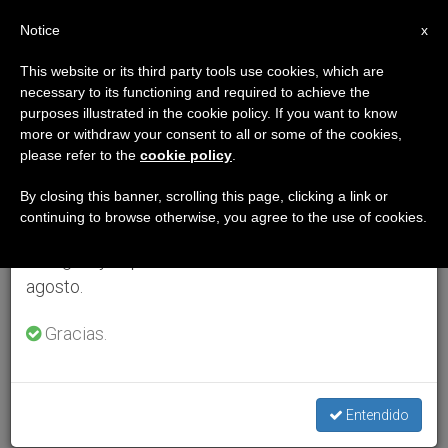
ES
Notice
×
x
Aviso importante
This website or its third party tools use cookies, which are
necessary to its functioning and required to achieve the
Del 27 de julio al 7 de agosto haremos la pausa
purposes illustrated in the cookie policy. If you want to know
anual, aprovechando que en el periodo de verano
more or withdraw your consent to all or some of the cookies,
please refer to the
cookie policy
.
se generan menos informaciones y también el
consumo de las mismas disminuye.
By closing this banner, scrolling this page, clicking a link or
continuing to browse otherwise, you agree to the use of cookies.
Retomamos el trabajo ordinario de las ediciones
en inglés y español de ZENIT el lunes 10 de
agosto.
Gracias.
Entendido