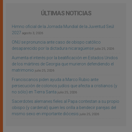
ÚLTIMAS NOTICIAS
Himno oficial de la Jornada Mundial de la Juventud Seúl
2027
agosto 3, 2026
ONU se pronuncia ante caso de obispo católico
desaparecido por la dictadura nicaragüense
julio 25, 2026
Aumenta el interés por la beatificación en Estados Unidos
de los mártires de Georgia que murieron defendiendo el
matrimonio
julio 25, 2026
Franciscanos piden ayuda a Marco Rubio ante
persecución de colonos judíos que afecta a cristianos (y
no sólo) en Tierra Santa
julio 25, 2026
Sacerdotes alemanes fieles al Papa contestan a su propio
obispo (y cardenal) quien les orilla a bendecir parejas del
mismo sexo en importante diócesis
julio 25, 2026