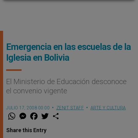
Emergencia en las escuelas de la
Iglesia en Bolivia
El Ministerio de Educación desconoce
el convenio vigente
JULIO 17, 2008 00:00
ZENIT STAFF
ARTE Y CULTURA
W
M
F
T
S
h
e
a
w
h
a
s
c
i
a
t
s
e
t
r
Share this Entry
s
e
b
t
e