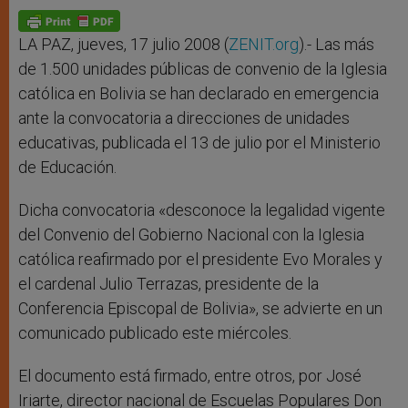
A
n
o
e
p
g
o
r
p
e
k
r
LA PAZ, jueves, 17 julio 2008 (
ZENIT.org
).- Las más
de 1.500 unidades públicas de convenio de la Iglesia
católica en Bolivia se han declarado en emergencia
ante la convocatoria a direcciones de unidades
educativas, publicada el 13 de julio por el Ministerio
de Educación.
Dicha convocatoria «desconoce la legalidad vigente
del Convenio del Gobierno Nacional con la Iglesia
católica reafirmado por el presidente Evo Morales y
el cardenal Julio Terrazas, presidente de la
Conferencia Episcopal de Bolivia», se advierte en un
comunicado publicado este miércoles.
El documento está firmado, entre otros, por José
Iriarte, director nacional de Escuelas Populares Don