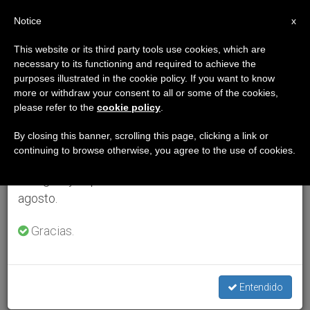
ES
Notice
×
x
Aviso importante
This website or its third party tools use cookies, which are
necessary to its functioning and required to achieve the
Del 27 de julio al 7 de agosto haremos la pausa
purposes illustrated in the cookie policy. If you want to know
anual, aprovechando que en el periodo de verano
more or withdraw your consent to all or some of the cookies,
please refer to the
cookie policy
.
se generan menos informaciones y también el
consumo de las mismas disminuye.
By closing this banner, scrolling this page, clicking a link or
continuing to browse otherwise, you agree to the use of cookies.
Retomamos el trabajo ordinario de las ediciones
en inglés y español de ZENIT el lunes 10 de
agosto.
Gracias.
Entendido