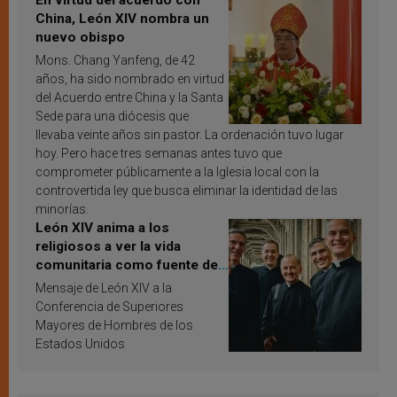
En virtud del acuerdo con
China, León XIV nombra un
nuevo obispo
Mons. Chang Yanfeng, de 42
años, ha sido nombrado en virtud
del Acuerdo entre China y la Santa
Sede para una diócesis que
llevaba veinte años sin pastor. La ordenación tuvo lugar
hoy. Pero hace tres semanas antes tuvo que
comprometer públicamente a la Iglesia local con la
controvertida ley que busca eliminar la identidad de las
minorías.
León XIV anima a los
religiosos a ver la vida
comunitaria como fuente de
inspiración y santificación
Mensaje de León XIV a la
Conferencia de Superiores
Mayores de Hombres de los
Estados Unidos