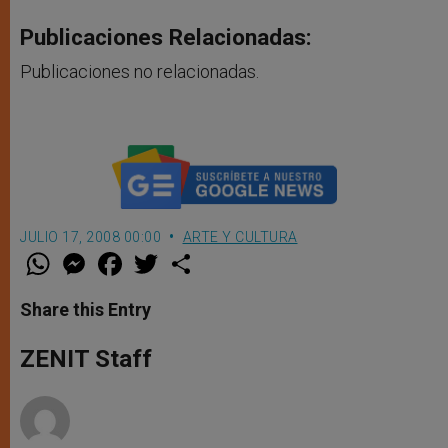
Publicaciones Relacionadas:
Publicaciones no relacionadas.
JULIO 17, 2008 00:00
ARTE Y CULTURA
W
M
F
T
S
h
e
a
w
h
a
s
c
i
a
t
s
e
t
r
Share this Entry
s
e
b
t
e
A
n
o
e
p
g
o
r
ZENIT Staff
p
e
k
r