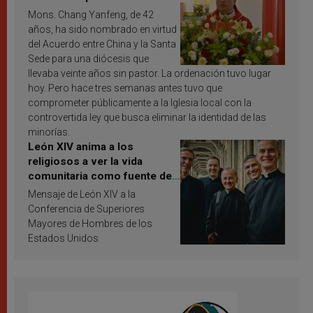
Mons. Chang Yanfeng, de 42
años, ha sido nombrado en virtud
del Acuerdo entre China y la Santa
Sede para una diócesis que
llevaba veinte años sin pastor. La ordenación tuvo lugar
hoy. Pero hace tres semanas antes tuvo que
comprometer públicamente a la Iglesia local con la
controvertida ley que busca eliminar la identidad de las
minorías.
León XIV anima a los
religiosos a ver la vida
comunitaria como fuente de
inspiración y santificación
Mensaje de León XIV a la
Conferencia de Superiores
Mayores de Hombres de los
Estados Unidos