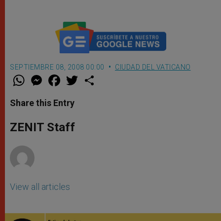
SEPTIEMBRE 08, 2008 00:00
CIUDAD DEL VATICANO
W
M
F
T
S
h
e
a
w
h
a
s
c
i
a
t
s
e
t
r
Share this Entry
s
e
b
t
e
A
n
o
e
p
g
o
r
ZENIT Staff
p
e
k
r
View all articles