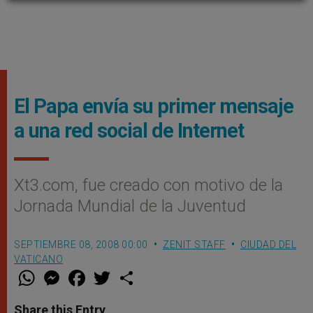
El Papa envía su primer mensaje
a una red social de Internet
Xt3.com, fue creado con motivo de la
Jornada Mundial de la Juventud
SEPTIEMBRE 08, 2008 00:00
ZENIT STAFF
CIUDAD DEL
VATICANO
W
M
F
T
S
h
e
a
w
h
a
s
c
i
a
t
s
e
t
r
Share this Entry