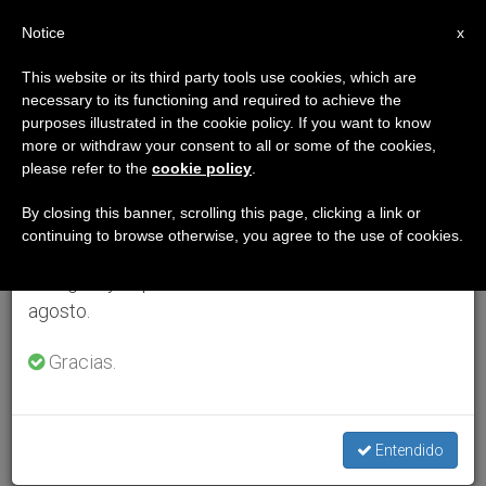
ES
Notice
×
x
Aviso importante
This website or its third party tools use cookies, which are
necessary to its functioning and required to achieve the
Del 27 de julio al 7 de agosto haremos la pausa
purposes illustrated in the cookie policy. If you want to know
anual, aprovechando que en el periodo de verano
more or withdraw your consent to all or some of the cookies,
please refer to the
cookie policy
.
se generan menos informaciones y también el
consumo de las mismas disminuye.
By closing this banner, scrolling this page, clicking a link or
continuing to browse otherwise, you agree to the use of cookies.
Retomamos el trabajo ordinario de las ediciones
en inglés y español de ZENIT el lunes 10 de
agosto.
Gracias.
Entendido