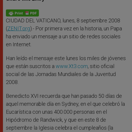
s
e
b
t
e
A
n
o
e
p
g
o
r
p
e
k
r
CIUDAD DEL VATICANO, lunes, 8 septiembre 2008
(
ZENIT.org
).- Por primera vez en la historia, un Papa
ha enviado un mensaje a un sitio de redes sociales
en Internet.
Han leído el mensaje este lunes los miles de jóvenes
que están suscritos a
www.Xt3.com
, sitio oficial
social de las Jornadas Mundiales de la Juventud
2008.
Benedicto XVI recuerda que han pasado 50 días de
aquel memorable día en Sydney, en el que celebró la
Eucarística con unas 400.000 personas en el
Hipódromo de Randwick, y que en este 8 de
septiembre la Iglesia celebra el cumpleaños (la