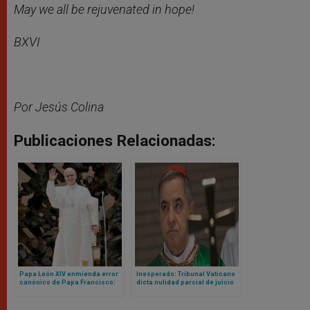
May we all be rejuvenated in hope!
BXVI
Por Jesús Colina
Publicaciones Relacionadas:
Papa León XIV enmienda error
Inesperado: Tribunal Vaticano
canónico de Papa Francisco:
dicta nulidad parcial de juicio
ahora sí cualquier mujer (o
contra cardenal Becciu y pide
laico) podrá ser gobernador
repetirlo
del Vaticano