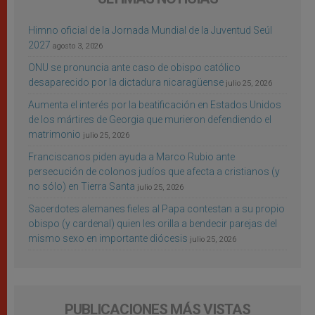
Himno oficial de la Jornada Mundial de la Juventud Seúl
2027
agosto 3, 2026
ONU se pronuncia ante caso de obispo católico
desaparecido por la dictadura nicaragüense
julio 25, 2026
Aumenta el interés por la beatificación en Estados Unidos
de los mártires de Georgia que murieron defendiendo el
matrimonio
julio 25, 2026
Franciscanos piden ayuda a Marco Rubio ante
persecución de colonos judíos que afecta a cristianos (y
no sólo) en Tierra Santa
julio 25, 2026
Sacerdotes alemanes fieles al Papa contestan a su propio
obispo (y cardenal) quien les orilla a bendecir parejas del
mismo sexo en importante diócesis
julio 25, 2026
PUBLICACIONES MÁS VISTAS