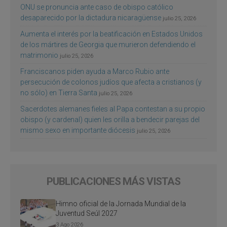
ONU se pronuncia ante caso de obispo católico
desaparecido por la dictadura nicaragüense
julio 25, 2026
Aumenta el interés por la beatificación en Estados Unidos
de los mártires de Georgia que murieron defendiendo el
matrimonio
julio 25, 2026
Franciscanos piden ayuda a Marco Rubio ante
persecución de colonos judíos que afecta a cristianos (y
no sólo) en Tierra Santa
julio 25, 2026
Sacerdotes alemanes fieles al Papa contestan a su propio
obispo (y cardenal) quien les orilla a bendecir parejas del
mismo sexo en importante diócesis
julio 25, 2026
PUBLICACIONES MÁS VISTAS
Himno oficial de la Jornada Mundial de la
Juventud Seúl 2027
3 Ago 2026