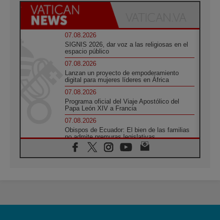
07.08.2026
SIGNIS 2026, dar voz a las religiosas en el
espacio público
07.08.2026
Lanzan un proyecto de empoderamiento
digital para mujeres líderes en África
07.08.2026
Programa oficial del Viaje Apostólico del
Papa León XIV a Francia
07.08.2026
Obispos de Ecuador: El bien de las familias
no admite premuras legislativas
06.08.2026
Cardenal Parolin: La paz comienza con la
empatía al dolor del otro
06.08.2026
Fray Marco Vianelli: Aprender el Evangelio
de la Paz en la Escuela de San Francisco
06.08.2026
La visita del Papa León XIV a Asís en un