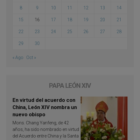
8
9
10
11
12
13
14
15
16
17
18
19
20
21
22
23
24
25
26
27
28
29
30
« Ago
Oct »
PAPA LEÓN XIV
En virtud del acuerdo con
China, León XIV nombra un
nuevo obispo
Mons. Chang Yanfeng, de 42
años, ha sido nombrado en virtud
del Acuerdo entre China y la Santa