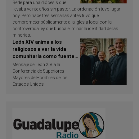
Sede para una diócesis que
llevaba veinte años sin pastor. La ordenación tuvo lugar
hoy. Pero hace tres semanas antes tuvo que
comprometer públicamente a la Iglesia local con la
controvertida ley que busca eliminar la identidad de las
minorías.
León XIV anima a los
religiosos a ver la vida
comunitaria como fuente
de inspiración y
Mensaje de León XIV a la
santificación
Conferencia de Superiores
Mayores de Hombres de los
Estados Unidos