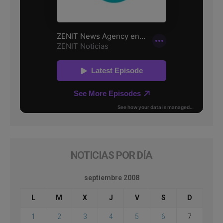
NOTICIAS POR DÍA
septiembre 2008
L
M
X
J
V
S
D
1
2
3
4
5
6
7