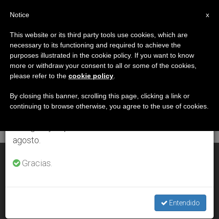
ES
Notice
×
x
Aviso importante
This website or its third party tools use cookies, which are
necessary to its functioning and required to achieve the
Del 27 de julio al 7 de agosto haremos la pausa
DÍA
purposes illustrated in the cookie policy. If you want to know
anual, aprovechando que en el periodo de verano
Septiembre 24th, 2008
more or withdraw your consent to all or some of the cookies,
please refer to the
cookie policy
.
se generan menos informaciones y también el
consumo de las mismas disminuye.
By closing this banner, scrolling this page, clicking a link or
continuing to browse otherwise, you agree to the use of cookies.
ÚLTIMAS NOTICIAS
Retomamos el trabajo ordinario de las ediciones
en inglés y español de ZENIT el lunes 10 de
agosto.
“La Sagrada Escritura es esencial para conocer a Cristo” (II)
Gracias.
SEP 24, 2008 00:00
ZENIT STAFF
Entendido