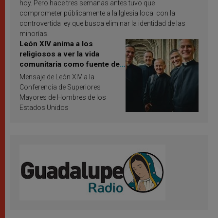
hoy. Pero hace tres semanas antes tuvo que
comprometer públicamente a la Iglesia local con la
controvertida ley que busca eliminar la identidad de las
minorías.
León XIV anima a los
religiosos a ver la vida
comunitaria como fuente de
inspiración y santificación
Mensaje de León XIV a la
Conferencia de Superiores
Mayores de Hombres de los
Estados Unidos