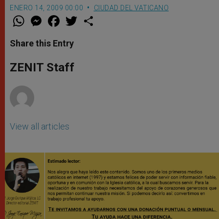
ENERO 14, 2009 00:00
CIUDAD DEL VATICANO
W
M
F
T
S
h
e
a
w
h
a
s
c
i
a
t
s
e
t
r
Share this Entry
s
e
b
t
e
A
n
o
e
p
g
o
r
ZENIT Staff
p
e
k
r
View all articles