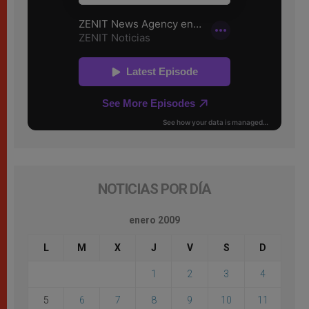
NOTICIAS POR DÍA
enero 2009
L
M
X
J
V
S
D
1
2
3
4
5
6
7
8
9
10
11