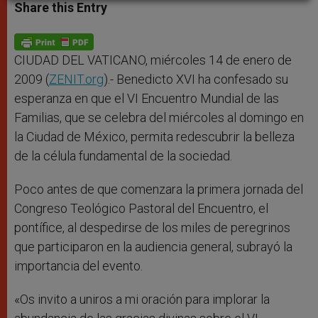
t
s
e
t
r
Share this Entry
s
e
b
t
e
A
n
o
e
p
g
o
r
p
e
k
r
CIUDAD DEL VATICANO, miércoles 14 de enero de
2009 (
ZENIT.org
).- Benedicto XVI ha confesado su
esperanza en que el VI Encuentro Mundial de las
Familias, que se celebra del miércoles al domingo en
la Ciudad de México, permita redescubrir la belleza
de la célula fundamental de la sociedad.
Poco antes de que comenzara la primera jornada del
Congreso Teológico Pastoral del Encuentro, el
pontífice, al despedirse de los miles de peregrinos
que participaron en la audiencia general, subrayó la
importancia del evento.
«Os invito a uniros a mi oración para implorar la