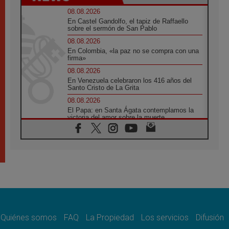
08.08.2026
En Castel Gandolfo, el tapiz de Raffaello
sobre el sermón de San Pablo
08.08.2026
En Colombia, «la paz no se compra con una
firma»
08.08.2026
En Venezuela celebraron los 416 años del
Santo Cristo de La Grita
08.08.2026
El Papa: en Santa Ágata contemplamos la
victoria del amor sobre la muerte
08.08.2026
León XIV visitará el Santuario de la Madre
del Buen Consejo de Genazzano
07.08.2026
Filipinas: el Vicariato Apostólico de Calapán
se convierte en diócesis
07.08.2026
Honduras: Los desplazados invisibles de una
crisis olvidada
Quiénes somos
FAQ
La Propiedad
Los servicios
Difusión
07.08.2026
Bokalic: "En Argentina el Papa León señalará