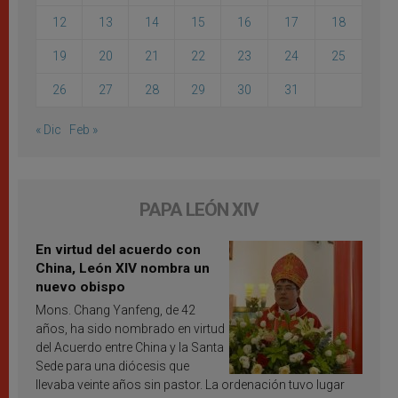
12
13
14
15
16
17
18
19
20
21
22
23
24
25
26
27
28
29
30
31
« Dic
Feb »
PAPA LEÓN XIV
En virtud del acuerdo con
China, León XIV nombra un
nuevo obispo
Mons. Chang Yanfeng, de 42
años, ha sido nombrado en virtud
del Acuerdo entre China y la Santa
Sede para una diócesis que
llevaba veinte años sin pastor. La ordenación tuvo lugar