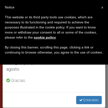
ES
Notice
×
x
Aviso importante
This website or its third party tools use cookies, which are
necessary to its functioning and required to achieve the
Del 27 de julio al 7 de agosto haremos la pausa
purposes illustrated in the cookie policy. If you want to know
Benedicto XVI espera que
anual, aprovechando que en el periodo de verano
more or withdraw your consent to all or some of the cookies,
please refer to the
cookie policy
.
se generan menos informaciones y también el
México permita redescubrir la
consumo de las mismas disminuye.
belleza de la familia
By closing this banner, scrolling this page, clicking a link or
continuing to browse otherwise, you agree to the use of cookies.
Retomamos el trabajo ordinario de las ediciones
en inglés y español de ZENIT el lunes 10 de
Pide oraciones por el VI Encuentro
agosto.
Mundial de las Familias
Gracias.
ENERO 14, 2009 00:00
ZENIT STAFF
CIUDAD DEL
VATICANO
W
M
F
T
S
Entendido
h
e
a
w
h
a
s
c
i
a