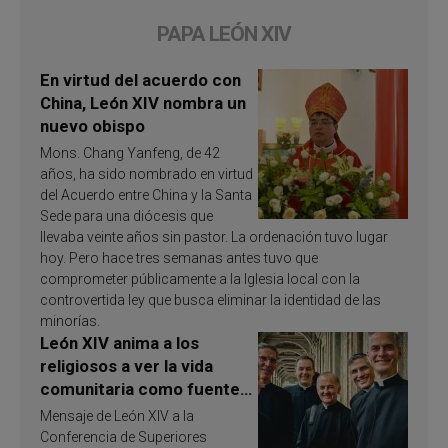
PAPA LEÓN XIV
En virtud del acuerdo con
China, León XIV nombra un
nuevo obispo
Mons. Chang Yanfeng, de 42
años, ha sido nombrado en virtud
del Acuerdo entre China y la Santa
Sede para una diócesis que
llevaba veinte años sin pastor. La ordenación tuvo lugar
hoy. Pero hace tres semanas antes tuvo que
comprometer públicamente a la Iglesia local con la
controvertida ley que busca eliminar la identidad de las
minorías.
León XIV anima a los
religiosos a ver la vida
comunitaria como fuente
de inspiración y
Mensaje de León XIV a la
santificación
Conferencia de Superiores