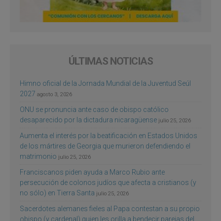
ÚLTIMAS NOTICIAS
Himno oficial de la Jornada Mundial de la Juventud Seúl
2027
agosto 3, 2026
ONU se pronuncia ante caso de obispo católico
desaparecido por la dictadura nicaragüense
julio 25, 2026
Aumenta el interés por la beatificación en Estados Unidos
de los mártires de Georgia que murieron defendiendo el
matrimonio
julio 25, 2026
Franciscanos piden ayuda a Marco Rubio ante
persecución de colonos judíos que afecta a cristianos (y
no sólo) en Tierra Santa
julio 25, 2026
Sacerdotes alemanes fieles al Papa contestan a su propio
obispo (y cardenal) quien les orilla a bendecir parejas del