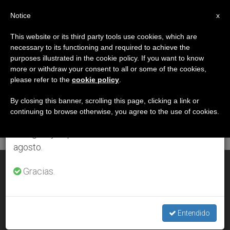
ES
Notice
×
x
Aviso importante
This website or its third party tools use cookies, which are
necessary to its functioning and required to achieve the
Del 27 de julio al 7 de agosto haremos la pausa
DÍA
purposes illustrated in the cookie policy. If you want to know
anual, aprovechando que en el periodo de verano
Enero 30th, 2009
more or withdraw your consent to all or some of the cookies,
please refer to the
cookie policy
.
se generan menos informaciones y también el
consumo de las mismas disminuye.
By closing this banner, scrolling this page, clicking a link or
continuing to browse otherwise, you agree to the use of cookies.
ÚLTIMAS NOTICIAS
Retomamos el trabajo ordinario de las ediciones
en inglés y español de ZENIT el lunes 10 de
agosto.
Dos nuevos obispos auxiliares para Lima
Gracias.
JAN 30, 2009 00:00
ZENIT STAFF
Entendido