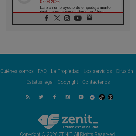
07.08.2026
Lanzan un proyecto de empoderamiento
digital para mujeres líderes en África
07.08.2026
Programa oficial del Viaje Apostólico del
Papa León XIV a Francia
07.08.2026
Obispos de Ecuador: El bien de las familias
no admite premuras legislativas
06.08.2026
Cardenal Parolin: La paz comienza con la
empatía al dolor del otro
Quiénes somos
FAQ
La Propiedad
Los servicios
Difusión
06.08.2026
Fray Marco Vianelli: Aprender el Evangelio
Estatus legal
Copyright
Contáctenos
de la Paz en la Escuela de San Francisco
06.08.2026
La visita del Papa León XIV a Asís en un
minuto
06.08.2026
El agradecimiento de los jóvenes al Papa:
«Hoy nos sentimos Iglesia»
Copyright © 2026 ZENIT. All Rights Reserved.