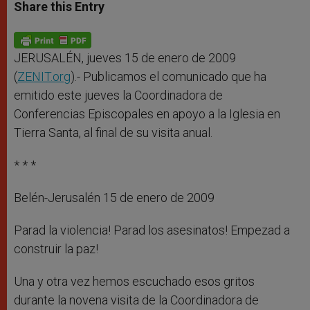
t
s
e
t
r
Share this Entry
s
e
b
t
e
A
n
o
e
p
g
o
r
p
e
k
r
JERUSALÉN, jueves 15 de enero de 2009
(
ZENIT.org
).- Publicamos el comunicado que ha
emitido este jueves la Coordinadora de
Conferencias Episcopales en apoyo a la Iglesia en
Tierra Santa, al final de su visita anual.
* * *
Belén-Jerusalén 15 de enero de 2009
Parad la violencia! Parad los asesinatos! Empezad a
construir la paz!
Una y otra vez hemos escuchado esos gritos
durante la novena visita de la Coordinadora de