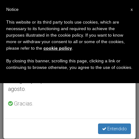
ES
Notice
×
x
Aviso importante
This website or its third party tools use cookies, which are
necessary to its functioning and required to achieve the
Del 27 de julio al 7 de agosto haremos la pausa
purposes illustrated in the cookie policy. If you want to know
anual, aprovechando que en el periodo de verano
more or withdraw your consent to all or some of the cookies,
please refer to the
cookie policy
.
se generan menos informaciones y también el
consumo de las mismas disminuye.
By closing this banner, scrolling this page, clicking a link or
continuing to browse otherwise, you agree to the use of cookies.
Retomamos el trabajo ordinario de las ediciones
en inglés y español de ZENIT el lunes 10 de
agosto.
Gracias.
Entendido