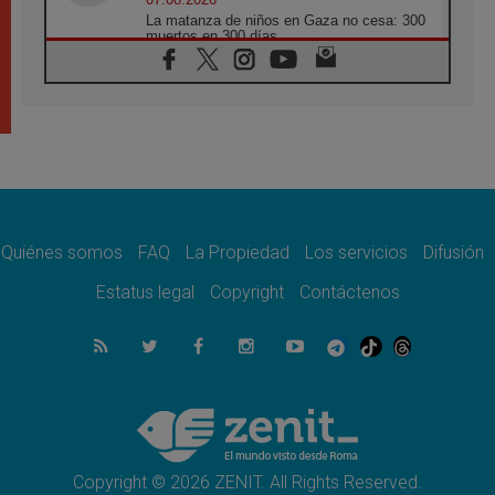
La matanza de niños en Gaza no cesa: 300
muertos en 300 días
07.08.2026
Tagle: La guerra desfigura el mundo, solo la
revelación de Dios lo transfigura
07.08.2026
Presentada la Trienal de Arte de las
Universidades Católicas: «Exercises in
Empathy»
07.08.2026
Fortunatus Nwachukwu: la comunicación
como misión al servicio del Evangelio
Quiénes somos
FAQ
La Propiedad
Los servicios
Difusión
07.08.2026
Estatus legal
Copyright
Contáctenos
SIGNIS 2026, dar voz a las religiosas en el
espacio público
07.08.2026
Lanzan un proyecto de empoderamiento
digital para mujeres líderes en África
07.08.2026
Programa oficial del Viaje Apostólico del
Papa León XIV a Francia
Copyright © 2026 ZENIT. All Rights Reserved.