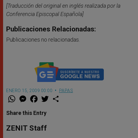
[Traducción del original en inglés realizada por la
Conferencia Episcopal Española]
Publicaciones Relacionadas:
Publicaciones no relacionadas.
ENERO 15, 2009 00:00
PAPAS
W
M
F
T
S
h
e
a
w
h
a
s
c
i
a
t
s
e
t
r
Share this Entry
s
e
b
t
e
A
n
o
e
p
g
o
r
ZENIT Staff
p
e
k
r