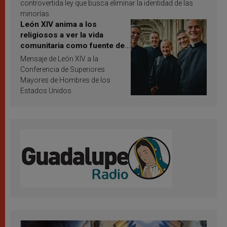
controvertida ley que busca eliminar la identidad de las
minorías.
León XIV anima a los
religiosos a ver la vida
comunitaria como fuente de
inspiración y santificación
Mensaje de León XIV a la
Conferencia de Superiores
Mayores de Hombres de los
Estados Unidos