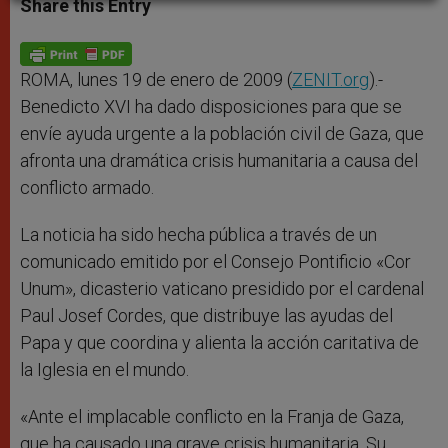
Share this Entry
s
e
b
t
e
A
n
o
e
p
g
o
r
p
e
k
r
ROMA, lunes 19 de enero de 2009 (
ZENIT.org
).-
Benedicto XVI ha dado disposiciones para que se
envíe ayuda urgente a la población civil de Gaza, que
afronta una dramática crisis humanitaria a causa del
conflicto armado.
La noticia ha sido hecha pública a través de un
comunicado emitido por el Consejo Pontificio «Cor
Unum», dicasterio vaticano presidido por el cardenal
Paul Josef Cordes, que distribuye las ayudas del
Papa y que coordina y alienta la acción caritativa de
la Iglesia en el mundo.
«Ante el implacable conflicto en la Franja de Gaza,
que ha causado una grave crisis humanitaria, Su