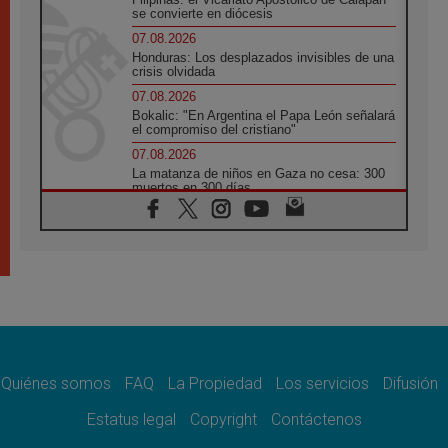
se convierte en diócesis
07.08.2026
Honduras: Los desplazados invisibles de una
crisis olvidada
07.08.2026
Bokalic: "En Argentina el Papa León señalará
el compromiso del cristiano"
07.08.2026
La matanza de niños en Gaza no cesa: 300
muertos en 300 días
07.08.2026
Tagle: La guerra desfigura el mundo, solo la
revelación de Dios lo transfigura
07.08.2026
Presentada la Trienal de Arte de las
Universidades Católicas: «Exercises in
Empathy»
07.08.2026
Fortunatus Nwachukwu: la comunicación
como misión al servicio del Evangelio
Quiénes somos
FAQ
La Propiedad
Los servicios
Difusión
07.08.2026
Estatus legal
Copyright
Contáctenos
SIGNIS 2026, dar voz a las religiosas en el
espacio público