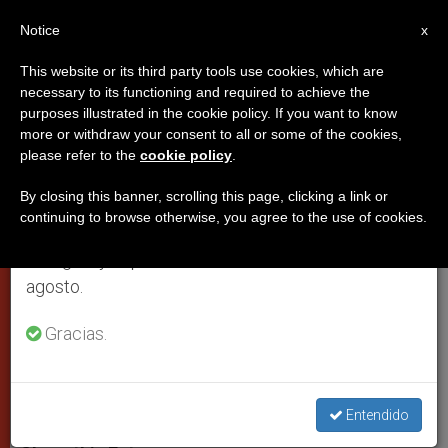
ES
Notice
×
x
Aviso importante
This website or its third party tools use cookies, which are
necessary to its functioning and required to achieve the
Del 27 de julio al 7 de agosto haremos la pausa
purposes illustrated in the cookie policy. If you want to know
Benedicto XVI envía ayuda a la
anual, aprovechando que en el periodo de verano
more or withdraw your consent to all or some of the cookies,
please refer to the
cookie policy
.
se generan menos informaciones y también el
población de Gaza
consumo de las mismas disminuye.
By closing this banner, scrolling this page, clicking a link or
continuing to browse otherwise, you agree to the use of cookies.
Retomamos el trabajo ordinario de las ediciones
Dirigida al párroco, a las misioneras de
en inglés y español de ZENIT el lunes 10 de
la Caridad y otras comunidades
agosto.
religiosas
Gracias.
ENERO 19, 2009 00:00
ZENIT STAFF
CIUDAD DEL
VATICANO
W
M
F
T
S
h
e
a
w
h
Entendido
a
s
c
i
a
t
s
e
t
r