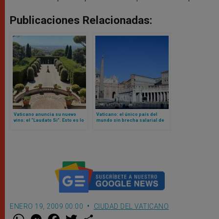
Publicaciones Relacionadas:
Vaticano anuncia su nuevo
Vaticano: el único país del
vino: el “Laudato Si”. Esto es lo
mundo sin brecha salarial de
que se sabe
género
ENERO 19, 2009 00:00
CIUDAD DEL VATICANO
W
M
F
T
S