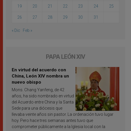
19
20
21
22
23
24
25
26
27
28
29
30
31
« Dic
Feb »
PAPA LEÓN XIV
En virtud del acuerdo con
China, León XIV nombra un
nuevo obispo
Mons. Chang Yanfeng, de 42
años, ha sido nombrado en virtud
del Acuerdo entre China y la Santa
Sede para una diócesis que
llevaba veinte años sin pastor. La ordenación tuvo lugar
hoy. Pero hace tres semanas antes tuvo que
comprometer públicamente a la Iglesia local con la