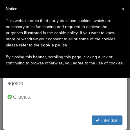
ES
Notice
×
x
Aviso importante
This website or its third party tools use cookies, which are
necessary to its functioning and required to achieve the
Del 27 de julio al 7 de agosto haremos la pausa
purposes illustrated in the cookie policy. If you want to know
anual, aprovechando que en el periodo de verano
more or withdraw your consent to all or some of the cookies,
please refer to the
cookie policy
.
se generan menos informaciones y también el
consumo de las mismas disminuye.
By closing this banner, scrolling this page, clicking a link or
continuing to browse otherwise, you agree to the use of cookies.
Retomamos el trabajo ordinario de las ediciones
en inglés y español de ZENIT el lunes 10 de
agosto.
Gracias.
Entendido