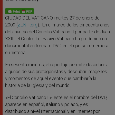
s
e
b
t
e
A
n
o
e
p
g
o
r
p
e
k
r
CIUDAD DEL VATICANO, martes 27 de enero de
2009 (
ZENIT.org
).- En el marco de los cincuenta años
del anuncio del Concilio Vaticano II por parte de Juan
XXIII, el Centro Televisivo Vaticano ha producido un
documental en formato DVD en el que se rememora
su historia.
En sesenta minutos, el reportaje permite descubrir a
algunos de sus protagonistas y descubrir imágenes
y momentos de aquel evento que cambiaría la
historia de la Iglesia y del mundo.
«El Concilio Vaticano II», este es el nombre del DVD,
aparece en español, italiano y polaco, y es
distribuido a nivel internacional y en Internet por