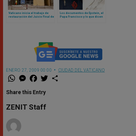
Vaticano inicia el trabajo de
Los documentos de Epstein, el
restauración del Juicio Final de
Papa Francisco y lo que dicen
Miguel Ángel en Capilla Sixtina
sobre el Vaticano
ENERO 27, 2009 00:00
CIUDAD DEL VATICANO
W
M
F
T
S
h
e
a
w
h
a
s
c
i
a
t
s
e
t
r
Share this Entry
s
e
b
t
e
A
n
o
e
p
g
o
r
ZENIT Staff
p
e
k
r