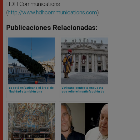
HDH Communications
(
http://www.hdhcommunications.com
).
Publicaciones Relacionadas:
Ya está en Vaticano el árbol de
Vaticano contesta encuesta
Navidad y también una
que refiere insatisfacción de
pregunta con respuesta: ¿es
algunos empleados: no hay
correcto talar un árbol así?
descontento generalizado