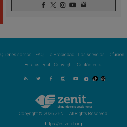
08.08.2026
En Venezuela celebraron los 416 años del
Santo Cristo de La Grita
08.08.2026
El Papa: en Santa Ágata contemplamos la
victoria del amor sobre la muerte
08.08.2026
León XIV visitará el Santuario de la Madre
del Buen Consejo de Genazzano
Quiénes somos
FAQ
La Propiedad
Los servicios
Difusión
07.08.2026
Filipinas: el Vicariato Apostólico de Calapán
Estatus legal
Copyright
Contáctenos
se convierte en diócesis
07.08.2026
Honduras: Los desplazados invisibles de una
crisis olvidada
07.08.2026
Bokalic: "En Argentina el Papa León señalará
el compromiso del cristiano"
Copyright © 2026 ZENIT. All Rights Reserved.
https://es.zenit.org