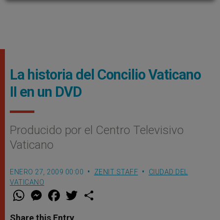
La historia del Concilio Vaticano
II en un DVD
Producido por el Centro Televisivo
Vaticano
ENERO 27, 2009 00:00
ZENIT STAFF
CIUDAD DEL
VATICANO
W
M
F
T
S
h
e
a
w
h
a
s
c
i
a
t
s
e
t
r
Share this Entry