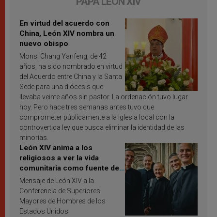
PAPA LEÓN XIV
En virtud del acuerdo con
China, León XIV nombra un
nuevo obispo
Mons. Chang Yanfeng, de 42
años, ha sido nombrado en virtud
del Acuerdo entre China y la Santa
Sede para una diócesis que
llevaba veinte años sin pastor. La ordenación tuvo lugar
hoy. Pero hace tres semanas antes tuvo que
comprometer públicamente a la Iglesia local con la
controvertida ley que busca eliminar la identidad de las
minorías.
León XIV anima a los
religiosos a ver la vida
comunitaria como fuente de
inspiración y santificación
Mensaje de León XIV a la
Conferencia de Superiores
Mayores de Hombres de los
Estados Unidos