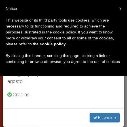
ES
Notice
×
x
Aviso importante
This website or its third party tools use cookies, which are
necessary to its functioning and required to achieve the
Del 27 de julio al 7 de agosto haremos la pausa
purposes illustrated in the cookie policy. If you want to know
Benedicto XVI: “es necesario
anual, aprovechando que en el periodo de verano
more or withdraw your consent to all or some of the cookies,
please refer to the
cookie policy
.
se generan menos informaciones y también el
reafirmar la capacidad humana
consumo de las mismas disminuye.
innata al matrimonio”
By closing this banner, scrolling this page, clicking a link or
continuing to browse otherwise, you agree to the use of cookies.
Retomamos el trabajo ordinario de las ediciones
en inglés y español de ZENIT el lunes 10 de
Discurso del Papa a la Rota Romana
agosto.
Gracias.
ENERO 29, 2009 00:00
ZENIT STAFF
PAPAS
W
M
F
T
S
h
e
a
w
h
a
s
c
i
a
t
s
e
t
r
Share this Entry
s
e
b
t
e
Entendido
A
n
o
e