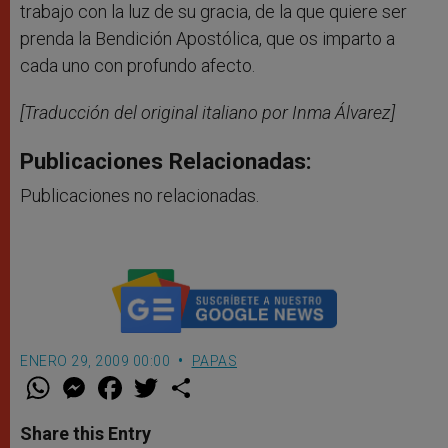
trabajo con la luz de su gracia, de la que quiere ser
prenda la Bendición Apostólica, que os imparto a
cada uno con profundo afecto.
[Traducción del original italiano por Inma Álvarez]
Publicaciones Relacionadas:
Publicaciones no relacionadas.
ENERO 29, 2009 00:00
PAPAS
W
M
F
T
S
h
e
a
w
h
a
s
c
i
a
t
s
e
t
r
Share this Entry
s
e
b
t
e