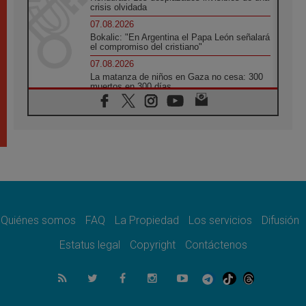
crisis olvidada
07.08.2026
Bokalic: "En Argentina el Papa León señalará
el compromiso del cristiano"
07.08.2026
La matanza de niños en Gaza no cesa: 300
muertos en 300 días
07.08.2026
Tagle: La guerra desfigura el mundo, solo la
revelación de Dios lo transfigura
07.08.2026
Presentada la Trienal de Arte de las
Universidades Católicas: «Exercises in
Empathy»
07.08.2026
Fortunatus Nwachukwu: la comunicación
como misión al servicio del Evangelio
Quiénes somos
FAQ
La Propiedad
Los servicios
Difusión
07.08.2026
Estatus legal
Copyright
Contáctenos
SIGNIS 2026, dar voz a las religiosas en el
espacio público
07.08.2026
Lanzan un proyecto de empoderamiento
digital para mujeres líderes en África