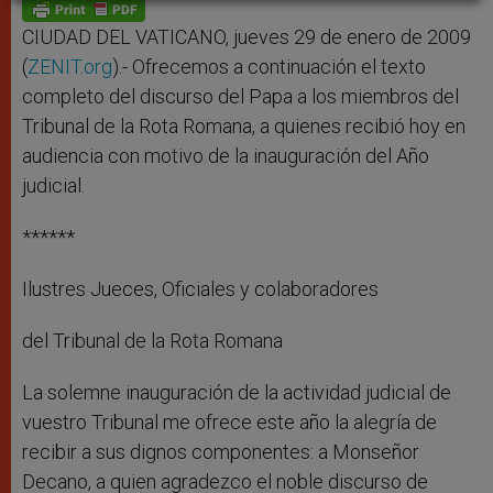
p
g
o
r
p
e
k
r
CIUDAD DEL VATICANO, jueves 29 de enero de 2009
(
ZENIT.org
).- Ofrecemos a continuación el texto
completo del discurso del Papa a los miembros del
Tribunal de la Rota Romana, a quienes recibió hoy en
audiencia con motivo de la inauguración del Año
judicial.
******
Ilustres Jueces, Oficiales y colaboradores
del Tribunal de la Rota Romana
La solemne inauguración de la actividad judicial de
vuestro Tribunal me ofrece este año la alegría de
recibir a sus dignos componentes: a Monseñor
Decano, a quien agradezco el noble discurso de