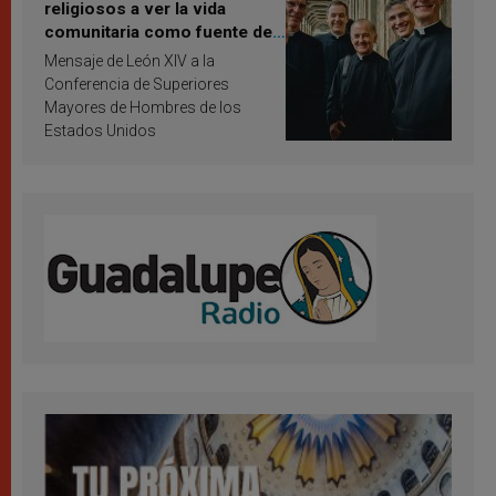
religiosos a ver la vida
comunitaria como fuente de
inspiración y santificación
Mensaje de León XIV a la
Conferencia de Superiores
Mayores de Hombres de los
Estados Unidos