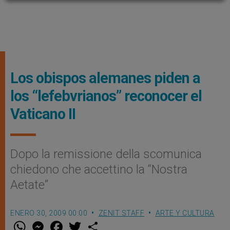
Los obispos alemanes piden a
los “lefebvrianos” reconocer el
Vaticano II
Dopo la remissione della scomunica
chiedono che accettino la “Nostra
Aetate”
ENERO 30, 2009 00:00
ZENIT STAFF
ARTE Y CULTURA
W
M
F
T
S