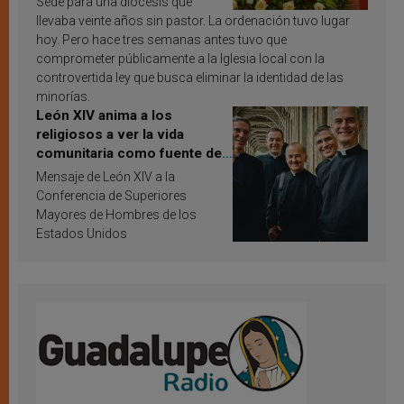
Sede para una diócesis que
llevaba veinte años sin pastor. La ordenación tuvo lugar
hoy. Pero hace tres semanas antes tuvo que
comprometer públicamente a la Iglesia local con la
controvertida ley que busca eliminar la identidad de las
minorías.
León XIV anima a los
religiosos a ver la vida
comunitaria como fuente de
inspiración y santificación
Mensaje de León XIV a la
Conferencia de Superiores
Mayores de Hombres de los
Estados Unidos