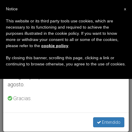
ES
Notice
×
x
Aviso importante
This website or its third party tools use cookies, which are
necessary to its functioning and required to achieve the
Del 27 de julio al 7 de agosto haremos la pausa
purposes illustrated in the cookie policy. If you want to know
anual, aprovechando que en el periodo de verano
more or withdraw your consent to all or some of the cookies,
please refer to the
cookie policy
.
se generan menos informaciones y también el
consumo de las mismas disminuye.
By closing this banner, scrolling this page, clicking a link or
continuing to browse otherwise, you agree to the use of cookies.
Retomamos el trabajo ordinario de las ediciones
en inglés y español de ZENIT el lunes 10 de
agosto.
Gracias.
Entendido