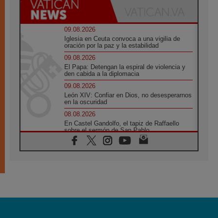
09.08.2026
Iglesia en Ceuta convoca a una vigilia de
oración por la paz y la estabilidad
09.08.2026
El Papa: Detengan la espiral de violencia y
den cabida a la diplomacia
09.08.2026
León XIV: Confiar en Dios, no desesperarnos
en la oscuridad
08.08.2026
En Castel Gandolfo, el tapiz de Raffaello
sobre el sermón de San Pablo
08.08.2026
En Colombia, «la paz no se compra con una
firma»
08.08.2026
En Venezuela celebraron los 416 años del
Santo Cristo de La Grita
08.08.2026
El Papa: en Santa Ágata contemplamos la
victoria del amor sobre la muerte