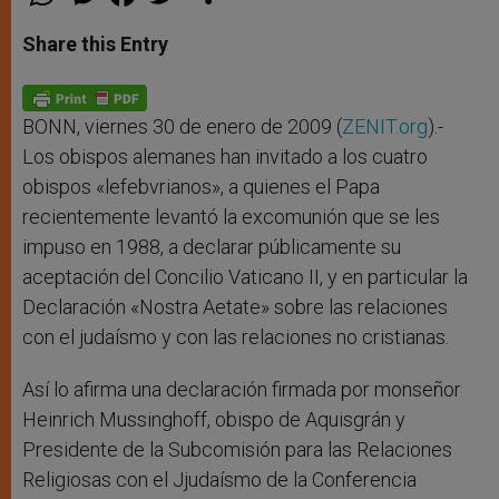
h
e
a
w
h
a
s
c
i
a
t
s
e
t
r
Share this Entry
s
e
b
t
e
A
n
o
e
p
g
o
r
p
e
k
r
BONN, viernes 30 de enero de 2009 (
ZENIT.org
).-
Los obispos alemanes han invitado a los cuatro
obispos «lefebvrianos», a quienes el Papa
recientemente levantó la excomunión que se les
impuso en 1988, a declarar públicamente su
aceptación del Concilio Vaticano II, y en particular la
Declaración «Nostra Aetate» sobre las relaciones
con el judaísmo y con las relaciones no cristianas.
Así lo afirma una declaración firmada por monseñor
Heinrich Mussinghoff, obispo de Aquisgrán y
Presidente de la Subcomisión para las Relaciones
Religiosas con el Jjudaísmo de la Conferencia