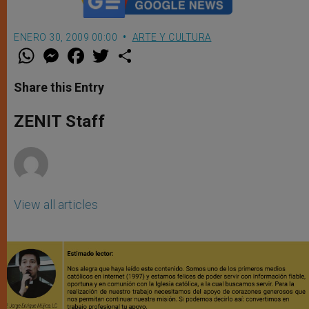
ENERO 30, 2009 00:00
ARTE Y CULTURA
W
M
F
T
S
h
e
a
w
h
a
s
c
i
a
t
s
e
t
r
Share this Entry
s
e
b
t
e
A
n
o
e
p
g
o
r
ZENIT Staff
p
e
k
r
View all articles