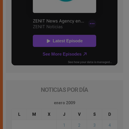
NOTICIAS POR DÍA
enero 2009
L
M
X
J
V
S
D
1
2
3
4