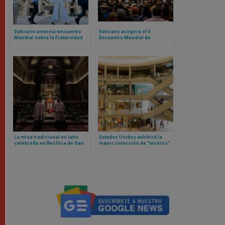
Vaticano anuncia encuentro
Vaticano acogerá el V
Mundial sobre la Fraternidad
Encuentro Mundial de
Humana 2025: el evento fue un
Movimientos Populares:
fracaso en 2024
contamos de qué se trata
La misa tradicional en latín
Estados Unidos exhibirá la
celebrada en Basílica de San
mayor colección de “tesoros”
Pedro marca un nuevo capítulo
del Vaticano fuera de Europa
bajo el pontificado de Papa
León XIV