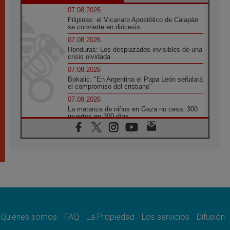
07.08.2026
Filipinas: el Vicariato Apostólico de Calapán
se convierte en diócesis
07.08.2026
Honduras: Los desplazados invisibles de una
crisis olvidada
07.08.2026
Bokalic: "En Argentina el Papa León señalará
el compromiso del cristiano"
07.08.2026
La matanza de niños en Gaza no cesa: 300
muertos en 300 días
07.08.2026
Tagle: La guerra desfigura el mundo, solo la
revelación de Dios lo transfigura
07.08.2026
Presentada la Trienal de Arte de las
Universidades Católicas: «Exercises in
Empathy»
07.08.2026
Fortunatus Nwachukwu: la comunicación
como misión al servicio del Evangelio
Quiénes somos
FAQ
La Propiedad
Los servicios
Difusión
07.08.2026