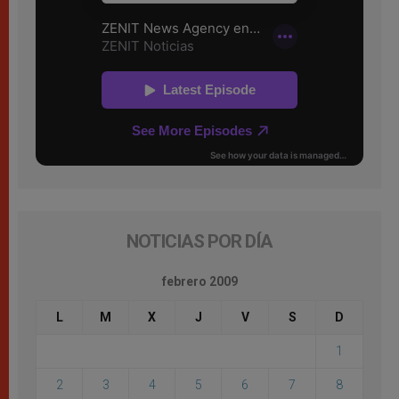
NOTICIAS POR DÍA
febrero 2009
L
M
X
J
V
S
D
1
2
3
4
5
6
7
8