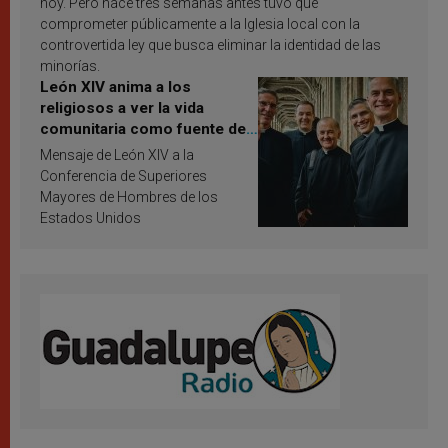
hoy. Pero hace tres semanas antes tuvo que
comprometer públicamente a la Iglesia local con la
controvertida ley que busca eliminar la identidad de las
minorías.
León XIV anima a los
religiosos a ver la vida
comunitaria como fuente de
inspiración y santificación
Mensaje de León XIV a la
Conferencia de Superiores
Mayores de Hombres de los
Estados Unidos