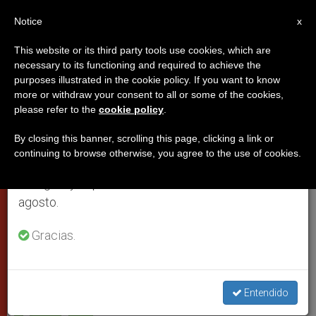
ES
Notice
×
x
Aviso importante
This website or its third party tools use cookies, which are
necessary to its functioning and required to achieve the
Del 27 de julio al 7 de agosto haremos la pausa
purposes illustrated in the cookie policy. If you want to know
Benedicto XVI da gracias a Dios
anual, aprovechando que en el periodo de verano
more or withdraw your consent to all or some of the cookies,
please refer to the
cookie policy
.
se generan menos informaciones y también el
por los consagrados
consumo de las mismas disminuye.
By closing this banner, scrolling this page, clicking a link or
continuing to browse otherwise, you agree to the use of cookies.
Retomamos el trabajo ordinario de las ediciones
El 2 de febrero se celebra su Jornada
en inglés y español de ZENIT el lunes 10 de
agosto.
FEBRERO 01, 2009 00:00
ZENIT STAFF
CIUDAD DEL
VATICANO
Gracias.
W
M
F
T
S
h
e
a
w
h
a
s
c
i
a
t
s
e
t
r
Share this Entry
s
e
b
t
e
Entendido
A
n
o
e
p
g
o
r