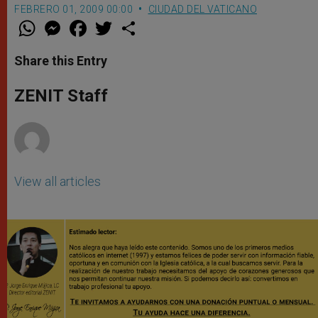
FEBRERO 01, 2009 00:00
CIUDAD DEL VATICANO
W
M
F
T
S
h
e
a
w
h
a
s
c
i
a
t
s
e
t
r
Share this Entry
s
e
b
t
e
A
n
o
e
p
g
o
r
ZENIT Staff
p
e
k
r
View all articles