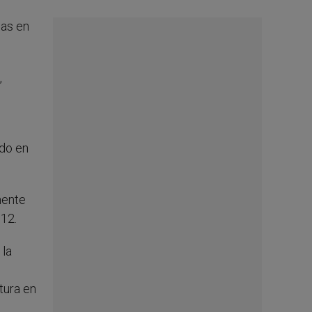
das en
,
odo en
mente
 12.
 la
tura en