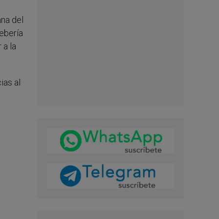
ana del
ebería
 a la
ias al