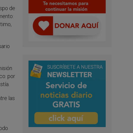
ispo de
mento:
ltimo,
sario
misión
co: por
stía.
tre las
s
nodo