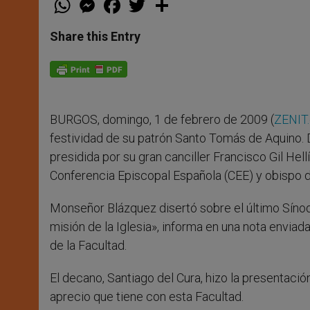
h
e
a
w
h
a
s
c
i
a
t
s
e
t
r
Share this Entry
s
e
b
t
e
A
n
o
e
p
g
o
r
p
e
k
r
BURGOS, domingo, 1 de febrero de 2009 (
ZENIT.
festividad de su patrón Santo Tomás de Aquino. D
presidida por su gran canciller Francisco Gil Hel
Conferencia Episcopal Española (CEE) y obispo d
Monseñor Blázquez disertó sobre el último Sínod
misión de la Iglesia», informa en una nota envia
de la Facultad.
El decano, Santiago del Cura, hizo la presentació
aprecio que tiene con esta Facultad.