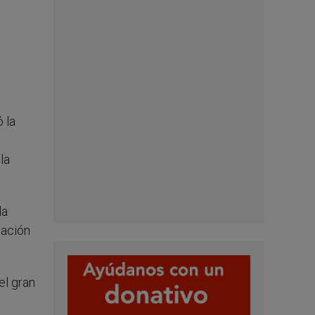
 la
la
la
mación
el gran