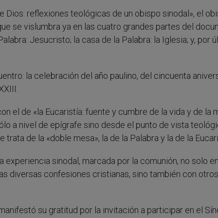
de Dios: reflexiones teológicas de un obispo sinodal», el ob
 que se vislumbra ya en las cuatro grandes partes del docu
Palabra: Jesucristo; la casa de la Palabra: la Iglesia; y, por ú
entro: la celebración del año paulino, del cincuenta aniver
XXIII.
n el de «la Eucaristía: fuente y cumbre de la vida y de la 
sólo a nivel de epígrafe sino desde el punto de vista teológi
e trata de la «doble mesa», la de la Palabra y la de la Eucari
a experiencia sinodal, marcada por la comunión, no solo en
as diversas confesiones cristianas, sino también con otro
anifestó su gratitud por la invitación a participar en el Sí