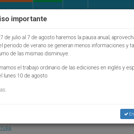
IGLESIA Y MUNDO
DOCUMENTOS
DONATIVOS
iso importante
s judíos que afecta a cristianos (y no sólo) en Tierr
7 de julio al 7 de agosto haremos la pausa anual, aprovec
el periodo de verano se generan menos informaciones y t
umo de las mismas disminuye.
licó el Sínodo de la Palab
amos el trabajo ordinario de las ediciones en inglés y es
l lunes 10 de agosto.
as.
d de Teología del Norte de España
En
LTURA