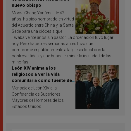
nuevo obispo
Mons. Chang Yanfeng, de 42
años, ha sido nombrado en virtud
del Acuerdo entre China y la Santa
Sede para una diócesis que
llevaba veinte años sin pastor. La ordenación tuvo lugar
hoy. Pero hace tres semanas antes tuvo que
comprometer públicamente a la Iglesia local con la
controvertida ley que busca eliminar la identidad de las
minorías.
León XIV anima a los
religiosos a ver la vida
comunitaria como fuente de
inspiración y santificación
Mensaje de León XIV a la
Conferencia de Superiores
Mayores de Hombres de los
Estados Unidos