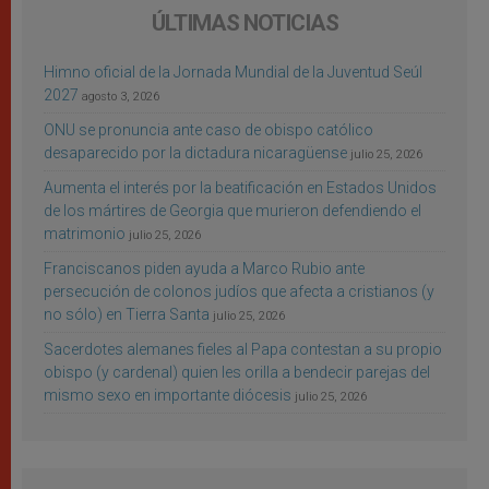
ÚLTIMAS NOTICIAS
Himno oficial de la Jornada Mundial de la Juventud Seúl
2027
agosto 3, 2026
ONU se pronuncia ante caso de obispo católico
desaparecido por la dictadura nicaragüense
julio 25, 2026
Aumenta el interés por la beatificación en Estados Unidos
de los mártires de Georgia que murieron defendiendo el
matrimonio
julio 25, 2026
Franciscanos piden ayuda a Marco Rubio ante
persecución de colonos judíos que afecta a cristianos (y
no sólo) en Tierra Santa
julio 25, 2026
Sacerdotes alemanes fieles al Papa contestan a su propio
obispo (y cardenal) quien les orilla a bendecir parejas del
mismo sexo en importante diócesis
julio 25, 2026