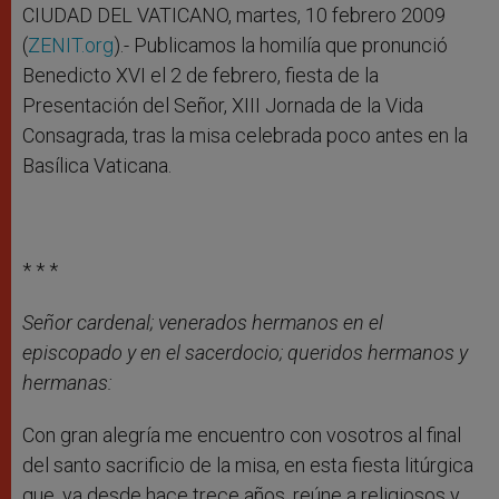
r
CIUDAD DEL VATICANO, martes, 10 febrero 2009
(
ZENIT.org
).- Publicamos la homilía que pronunció
Benedicto XVI el 2 de febrero, fiesta de la
Presentación del Señor, XIII Jornada de la Vida
Consagrada, tras la misa celebrada poco antes en la
Basílica Vaticana.
* * *
Señor cardenal; venerados hermanos en el
episcopado y en el sacerdocio; queridos hermanos y
hermanas:
Con gran alegría me encuentro con vosotros al final
del santo sacrificio de la misa, en esta fiesta litúrgica
que, ya desde hace trece años, reúne a religiosos y