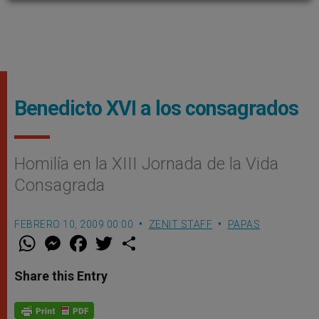
Benedicto XVI a los consagrados
Homilía en la XIII Jornada de la Vida
Consagrada
FEBRERO 10, 2009 00:00
ZENIT STAFF
PAPAS
W
M
F
T
S
h
e
a
w
h
a
s
c
i
a
t
s
e
t
r
Share this Entry
s
e
b
t
e
A
n
o
e
p
g
o
r
p
e
k