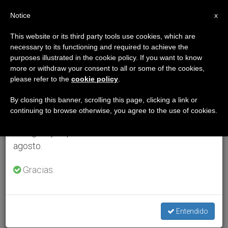
ES
Notice
×
x
Aviso importante
This website or its third party tools use cookies, which are
necessary to its functioning and required to achieve the
Del 27 de julio al 7 de agosto haremos la pausa
purposes illustrated in the cookie policy. If you want to know
anual, aprovechando que en el periodo de verano
more or withdraw your consent to all or some of the cookies,
please refer to the
cookie policy
.
se generan menos informaciones y también el
consumo de las mismas disminuye.
By closing this banner, scrolling this page, clicking a link or
continuing to browse otherwise, you agree to the use of cookies.
Retomamos el trabajo ordinario de las ediciones
en inglés y español de ZENIT el lunes 10 de
agosto.
Gracias.
Entendido