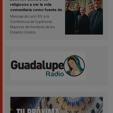
religiosos a ver la vida
comunitaria como fuente de
inspiración y santificación
Mensaje de León XIV a la
Conferencia de Superiores
Mayores de Hombres de los
Estados Unidos