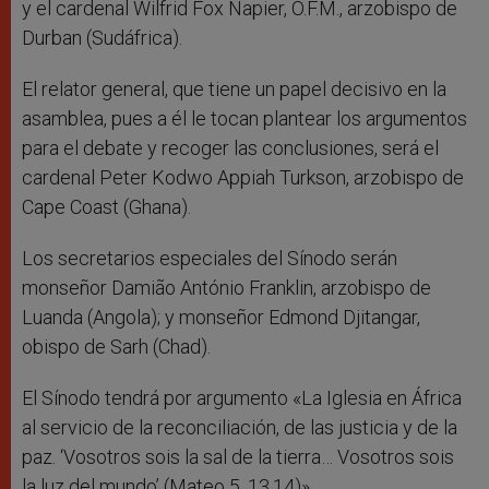
y el cardenal Wilfrid Fox Napier, O.F.M., arzobispo de
Durban (Sudáfrica).
El relator general, que tiene un papel decisivo en la
asamblea, pues a él le tocan plantear los argumentos
para el debate y recoger las conclusiones, será el
cardenal Peter Kodwo Appiah Turkson, arzobispo de
Cape Coast (Ghana).
Los secretarios especiales del Sínodo serán
monseñor Damião António Franklin, arzobispo de
Luanda (Angola); y monseñor Edmond Djitangar,
obispo de Sarh (Chad).
El Sínodo tendrá por argumento «La Iglesia en África
al servicio de la reconciliación, de las justicia y de la
paz. ‘Vosotros sois la sal de la tierra… Vosotros sois
la luz del mundo’ (Mateo 5, 13.14)».