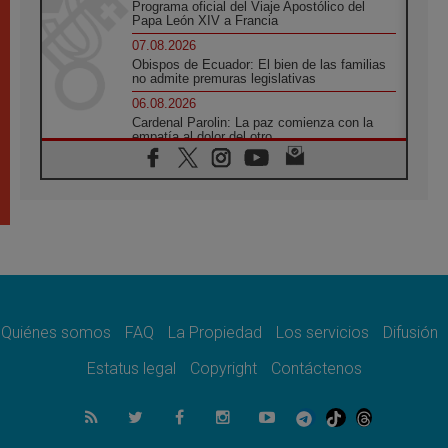
Programa oficial del Viaje Apostólico del
Papa León XIV a Francia
07.08.2026
Obispos de Ecuador: El bien de las familias
no admite premuras legislativas
06.08.2026
Cardenal Parolin: La paz comienza con la
empatía al dolor del otro
06.08.2026
Fray Marco Vianelli: Aprender el Evangelio
de la Paz en la Escuela de San Francisco
06.08.2026
La visita del Papa León XIV a Asís en un
minuto
06.08.2026
El agradecimiento de los jóvenes al Papa:
«Hoy nos sentimos Iglesia»
Quiénes somos
FAQ
La Propiedad
Los servicios
Difusión
06.08.2026
Líbano: Reanudan los coloquios en Roma en
Estatus legal
Copyright
Contáctenos
medio de tensiones y ataques en el sur del
país
06.08.2026
Hiroshima y Nagasaki, 81 años después.
Comienzan "Diez Días Oración por la Paz"