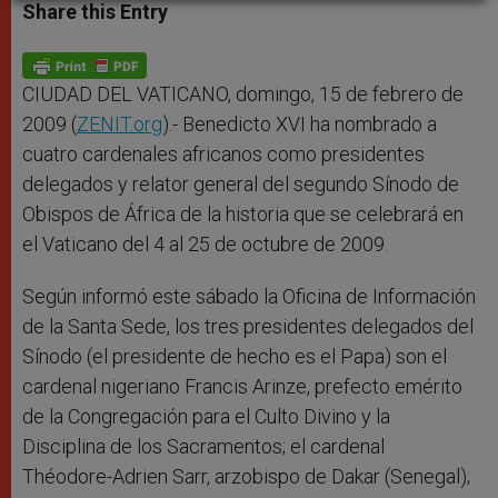
t
s
e
t
r
Share this Entry
s
e
b
t
e
A
n
o
e
p
g
o
r
p
e
k
r
CIUDAD DEL VATICANO, domingo, 15 de febrero de
2009 (
ZENIT.org
).- Benedicto XVI ha nombrado a
cuatro cardenales africanos como presidentes
delegados y relator general del segundo Sínodo de
Obispos de África de la historia que se celebrará en
el Vaticano del 4 al 25 de octubre de 2009.
Según informó este sábado la Oficina de Información
de la Santa Sede, los tres presidentes delegados del
Sínodo (el presidente de hecho es el Papa) son el
cardenal nigeriano Francis Arinze, prefecto emérito
de la Congregación para el Culto Divino y la
Disciplina de los Sacramentos; el cardenal
Théodore-Adrien Sarr, arzobispo de Dakar (Senegal);