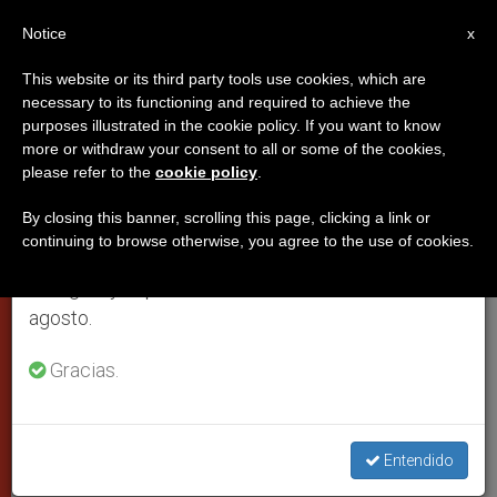
ES
Notice
×
x
Aviso importante
This website or its third party tools use cookies, which are
necessary to its functioning and required to achieve the
Del 27 de julio al 7 de agosto haremos la pausa
purposes illustrated in the cookie policy. If you want to know
El Papa nombra a los
anual, aprovechando que en el periodo de verano
more or withdraw your consent to all or some of the cookies,
please refer to the
cookie policy
.
se generan menos informaciones y también el
presidentes, relator y secretarios
consumo de las mismas disminuye.
del Sínodo de África
By closing this banner, scrolling this page, clicking a link or
continuing to browse otherwise, you agree to the use of cookies.
Retomamos el trabajo ordinario de las ediciones
en inglés y español de ZENIT el lunes 10 de
Se celebrará del 4 al 25 de octubre de
agosto.
2009 en el Vaticano
Gracias.
FEBRERO 15, 2009 00:00
ZENIT STAFF
CIUDAD DEL
VATICANO
W
M
F
T
S
Entendido
h
e
a
w
h
a
s
c
i
a