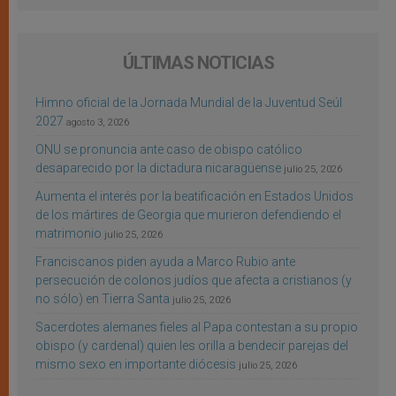
ÚLTIMAS NOTICIAS
Himno oficial de la Jornada Mundial de la Juventud Seúl
2027
agosto 3, 2026
ONU se pronuncia ante caso de obispo católico
desaparecido por la dictadura nicaragüense
julio 25, 2026
Aumenta el interés por la beatificación en Estados Unidos
de los mártires de Georgia que murieron defendiendo el
matrimonio
julio 25, 2026
Franciscanos piden ayuda a Marco Rubio ante
persecución de colonos judíos que afecta a cristianos (y
no sólo) en Tierra Santa
julio 25, 2026
Sacerdotes alemanes fieles al Papa contestan a su propio
obispo (y cardenal) quien les orilla a bendecir parejas del
mismo sexo en importante diócesis
julio 25, 2026