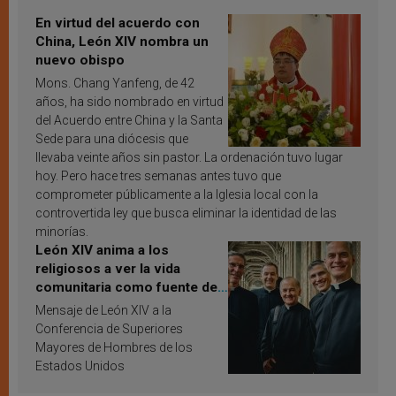
En virtud del acuerdo con
China, León XIV nombra un
nuevo obispo
Mons. Chang Yanfeng, de 42
años, ha sido nombrado en virtud
del Acuerdo entre China y la Santa
Sede para una diócesis que
llevaba veinte años sin pastor. La ordenación tuvo lugar
hoy. Pero hace tres semanas antes tuvo que
comprometer públicamente a la Iglesia local con la
controvertida ley que busca eliminar la identidad de las
minorías.
León XIV anima a los
religiosos a ver la vida
comunitaria como fuente de
inspiración y santificación
Mensaje de León XIV a la
Conferencia de Superiores
Mayores de Hombres de los
Estados Unidos