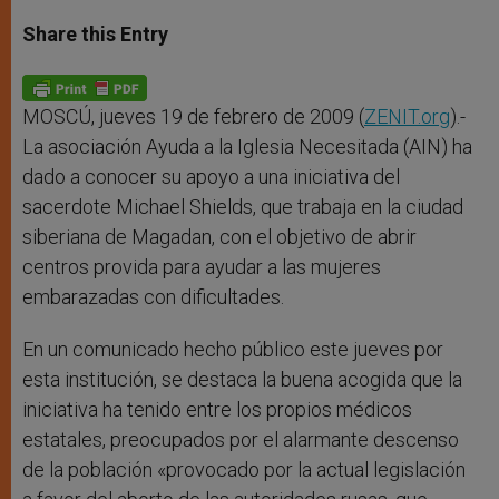
a
s
c
i
a
t
s
e
t
r
Share this Entry
s
e
b
t
e
A
n
o
e
p
g
o
r
p
e
k
r
MOSCÚ, jueves 19 de febrero de 2009 (
ZENIT.org
).-
La asociación Ayuda a la Iglesia Necesitada (AIN) ha
dado a conocer su apoyo a una iniciativa del
sacerdote Michael Shields, que trabaja en la ciudad
siberiana de Magadan, con el objetivo de abrir
centros provida para ayudar a las mujeres
embarazadas con dificultades.
En un comunicado hecho público este jueves por
esta institución, se destaca la buena acogida que la
iniciativa ha tenido entre los propios médicos
estatales, preocupados por el alarmante descenso
de la población «provocado por la actual legislación