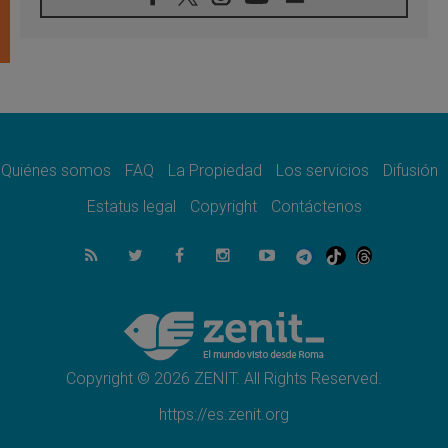
En Colombia, «la paz no se compra con una
firma»
08.08.2026
En Venezuela celebraron los 416 años del
Santo Cristo de La Grita
08.08.2026
El Papa: en Santa Ágata contemplamos la
victoria del amor sobre la muerte
Quiénes somos
FAQ
La Propiedad
Los servicios
Difusión
08.08.2026
León XIV visitará el Santuario de la Madre
Estatus legal
Copyright
Contáctenos
del Buen Consejo de Genazzano
07.08.2026
Filipinas: el Vicariato Apostólico de Calapán
se convierte en diócesis
07.08.2026
Honduras: Los desplazados invisibles de una
crisis olvidada
Copyright © 2026 ZENIT. All Rights Reserved.
https://es.zenit.org