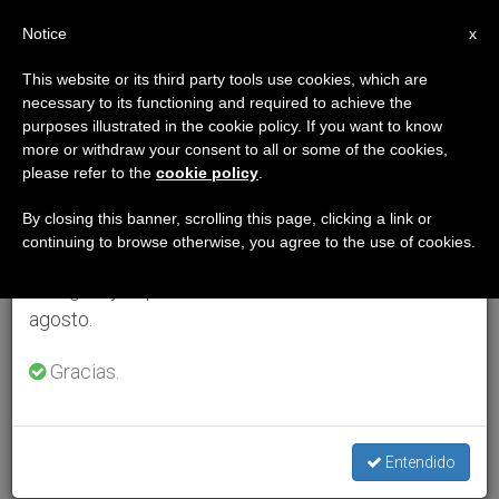
ES
Notice
×
x
Aviso importante
This website or its third party tools use cookies, which are
necessary to its functioning and required to achieve the
Del 27 de julio al 7 de agosto haremos la pausa
purposes illustrated in the cookie policy. If you want to know
anual, aprovechando que en el periodo de verano
more or withdraw your consent to all or some of the cookies,
please refer to the
cookie policy
.
se generan menos informaciones y también el
consumo de las mismas disminuye.
By closing this banner, scrolling this page, clicking a link or
continuing to browse otherwise, you agree to the use of cookies.
Retomamos el trabajo ordinario de las ediciones
en inglés y español de ZENIT el lunes 10 de
agosto.
Gracias.
Entendido