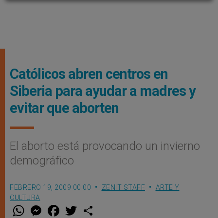
Católicos abren centros en
Siberia para ayudar a madres y
evitar que aborten
El aborto está provocando un invierno
demográfico
FEBRERO 19, 2009 00:00
ZENIT STAFF
ARTE Y
CULTURA
W
M
F
T
S
h
e
a
w
h