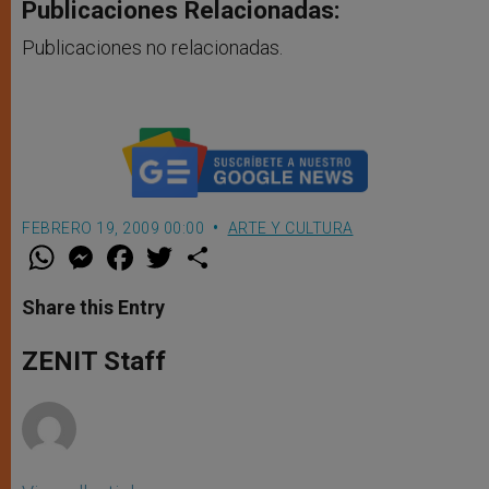
Publicaciones Relacionadas:
Publicaciones no relacionadas.
FEBRERO 19, 2009 00:00
ARTE Y CULTURA
W
M
F
T
S
h
e
a
w
h
a
s
c
i
a
t
s
e
t
r
Share this Entry
s
e
b
t
e
A
n
o
e
p
g
o
r
ZENIT Staff
p
e
k
r