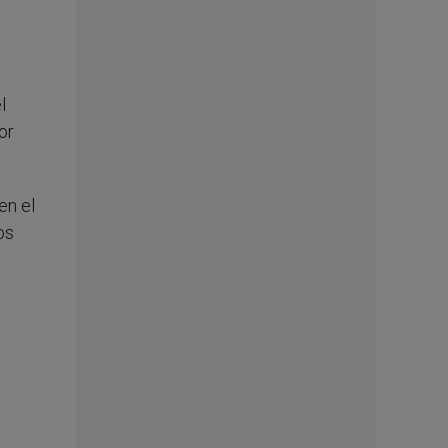
l
or
en el
os