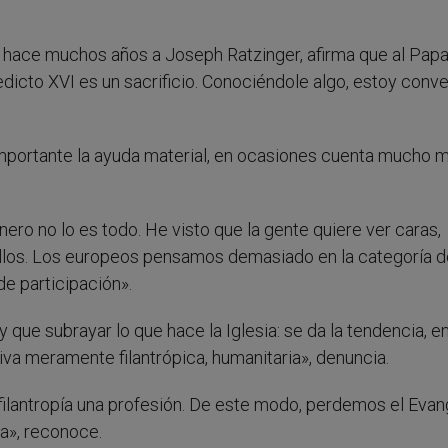
hace muchos años a Joseph Ratzinger, afirma que al Papa
nedicto XVI es un sacrificio. Conociéndole algo, estoy conv
importante la ayuda material, en ocasiones cuenta mucho m
ero no lo es todo. He visto que la gente quiere ver caras,
 ellos. Los europeos pensamos demasiado en la categoría 
e participación».
y que subrayar lo que hace la Iglesia: se da la tendencia, e
iva meramente filantrópica, humanitaria», denuncia.
filantropía una profesión. De este modo, perdemos el Evang
da», reconoce.