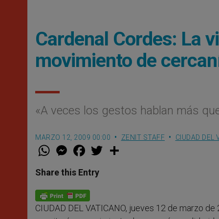
Cardenal Cordes: La vi
movimiento de cercaní
«A veces los gestos hablan más que 
MARZO 12, 2009 00:00
ZENIT STAFF
CIUDAD DEL 
W
M
F
T
S
h
e
a
w
h
a
s
c
i
a
t
s
e
t
r
Share this Entry
s
e
b
t
e
A
n
o
e
p
g
o
r
p
e
k
CIUDAD DEL VATICANO, jueves 12 de marzo de 
r