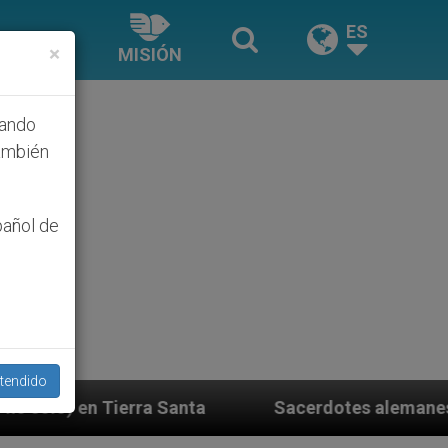
ES
×
MISIÓN
hando
ambién
pañol de
tendido
nta
Sacerdotes alemanes fieles al Papa contesta