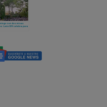
mingo con dos misas
s: León XIV celebra para
darmería vaticana en los
es pontificios