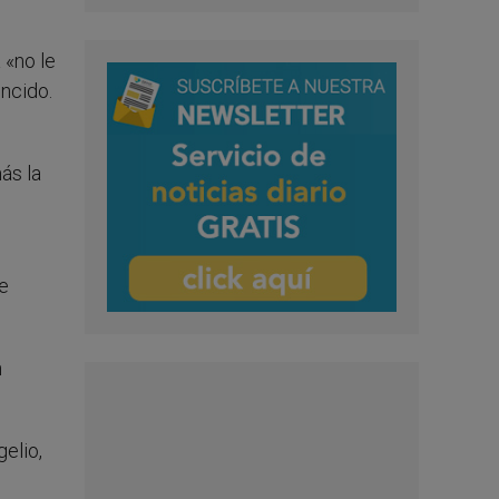
 «no le
encido.
ás la
de
n
elio,