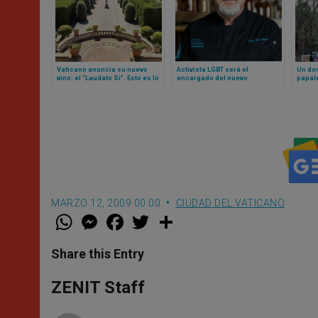
Vaticano anuncia su nuevo
Activista LGBT será el
Un do
vino: el “Laudato Si”. Esto es lo
encargado del nuevo
papale
que se sabe
restaurante Laudato Si del
la gen
Vaticano
jardin
MARZO 12, 2009 00:00
CIUDAD DEL VATICANO
W
M
F
T
S
h
e
a
w
h
a
s
c
i
a
t
s
e
t
r
Share this Entry
s
e
b
t
e
A
n
o
e
p
g
o
r
ZENIT Staff
p
e
k
r