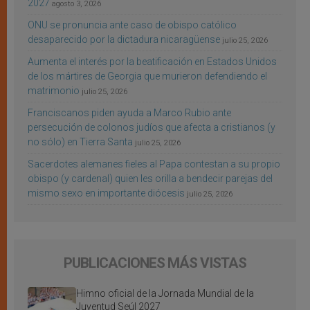
2027
agosto 3, 2026
ONU se pronuncia ante caso de obispo católico
desaparecido por la dictadura nicaragüense
julio 25, 2026
Aumenta el interés por la beatificación en Estados Unidos
de los mártires de Georgia que murieron defendiendo el
matrimonio
julio 25, 2026
Franciscanos piden ayuda a Marco Rubio ante
persecución de colonos judíos que afecta a cristianos (y
no sólo) en Tierra Santa
julio 25, 2026
Sacerdotes alemanes fieles al Papa contestan a su propio
obispo (y cardenal) quien les orilla a bendecir parejas del
mismo sexo en importante diócesis
julio 25, 2026
PUBLICACIONES MÁS VISTAS
Himno oficial de la Jornada Mundial de la
Juventud Seúl 2027