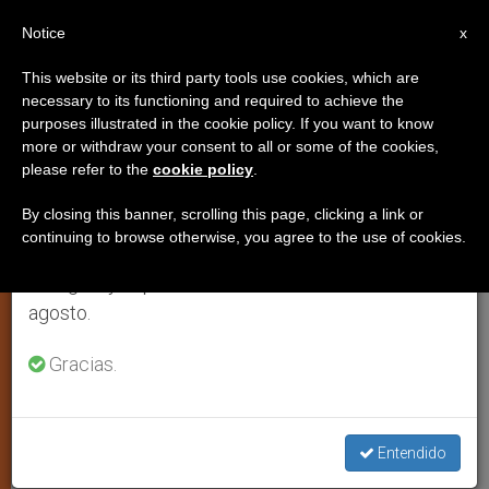
ES
Notice
×
x
Aviso importante
This website or its third party tools use cookies, which are
necessary to its functioning and required to achieve the
Del 27 de julio al 7 de agosto haremos la pausa
purposes illustrated in the cookie policy. If you want to know
El mundo recuerda a Chiara
anual, aprovechando que en el periodo de verano
more or withdraw your consent to all or some of the cookies,
please refer to the
cookie policy
.
se generan menos informaciones y también el
Lubich en el primer aniversario
consumo de las mismas disminuye.
de su muerte
By closing this banner, scrolling this page, clicking a link or
continuing to browse otherwise, you agree to the use of cookies.
Retomamos el trabajo ordinario de las ediciones
en inglés y español de ZENIT el lunes 10 de
Diferentes celebraciones eucarísticas y
agosto.
actos de conmemoración se realizarán
Gracias.
mañana sábado
MARZO 13, 2009 00:00
ZENIT STAFF
IGLESIA LOCAL
W
M
F
T
S
Entendido
h
e
a
w
h
a
s
c
i
a