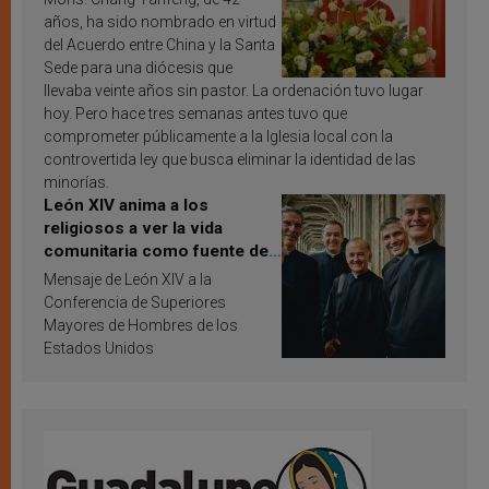
años, ha sido nombrado en virtud
del Acuerdo entre China y la Santa
Sede para una diócesis que
llevaba veinte años sin pastor. La ordenación tuvo lugar
hoy. Pero hace tres semanas antes tuvo que
comprometer públicamente a la Iglesia local con la
controvertida ley que busca eliminar la identidad de las
minorías.
León XIV anima a los
religiosos a ver la vida
comunitaria como fuente de
inspiración y santificación
Mensaje de León XIV a la
Conferencia de Superiores
Mayores de Hombres de los
Estados Unidos