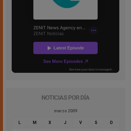
NOTICIAS POR DÍA
marzo 2009
L
M
X
J
V
S
D