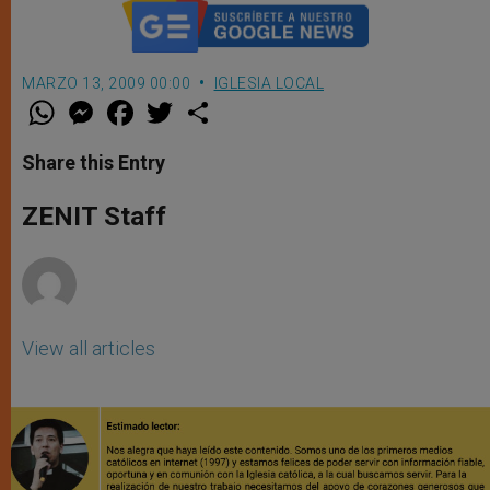
MARZO 13, 2009 00:00
IGLESIA LOCAL
W
M
F
T
S
h
e
a
w
h
a
s
c
i
a
t
s
e
t
r
Share this Entry
s
e
b
t
e
A
n
o
e
p
g
o
r
ZENIT Staff
p
e
k
r
View all articles