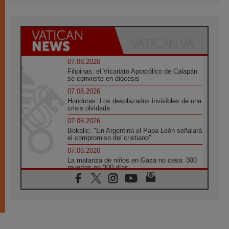
07.08.2026
Filipinas: el Vicariato Apostólico de Calapán
se convierte en diócesis
07.08.2026
Honduras: Los desplazados invisibles de una
crisis olvidada
07.08.2026
Bokalic: "En Argentina el Papa León señalará
el compromiso del cristiano"
07.08.2026
La matanza de niños en Gaza no cesa: 300
muertos en 300 días
07.08.2026
Tagle: La guerra desfigura el mundo, solo la
revelación de Dios lo transfigura
07.08.2026
Presentada la Trienal de Arte de las
Universidades Católicas: «Exercises in