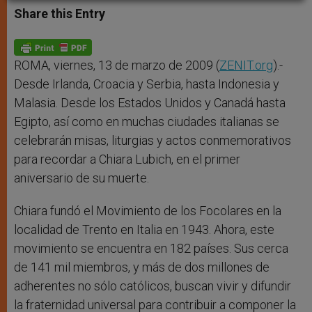
t
s
e
t
r
Share this Entry
s
e
b
t
e
A
n
o
e
p
g
o
r
p
e
k
r
ROMA, viernes, 13 de marzo de 2009 (
ZENIT.org
).-
Desde Irlanda, Croacia y Serbia, hasta Indonesia y
Malasia. Desde los Estados Unidos y Canadá hasta
Egipto, así como en muchas ciudades italianas se
celebrarán misas, liturgias y actos conmemorativos
para recordar a Chiara Lubich, en el primer
aniversario de su muerte.
Chiara fundó el Movimiento de los Focolares en la
localidad de Trento en Italia en 1943. Ahora, este
movimiento se encuentra en 182 países. Sus cerca
de 141 mil miembros, y más de dos millones de
adherentes no sólo católicos, buscan vivir y difundir
la fraternidad universal para contribuir a componer la