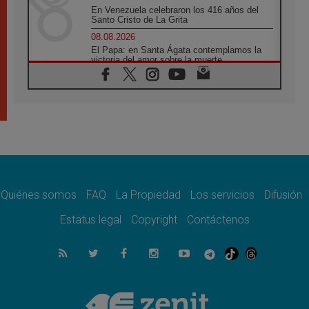
En Venezuela celebraron los 416 años del
Santo Cristo de La Grita
08.08.2026
El Papa: en Santa Ágata contemplamos la
victoria del amor sobre la muerte
08.08.2026
León XIV visitará el Santuario de la Madre
del Buen Consejo de Genazzano
07.08.2026
Filipinas: el Vicariato Apostólico de Calapán
se convierte en diócesis
07.08.2026
Honduras: Los desplazados invisibles de una
crisis olvidada
Quiénes somos
FAQ
La Propiedad
Los servicios
Difusión
07.08.2026
Bokalic: "En Argentina el Papa León señalará
Estatus legal
Copyright
Contáctenos
el compromiso del cristiano"
07.08.2026
La matanza de niños en Gaza no cesa: 300
muertos en 300 días
07.08.2026
Tagle: La guerra desfigura el mundo, solo la
revelación de Dios lo transfigura