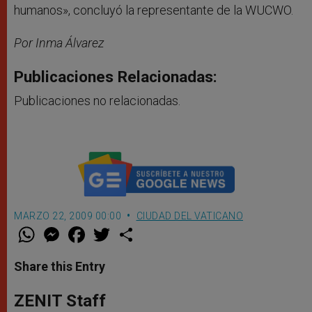
humanos», concluyó la representante de la WUCWO.
Por Inma Álvarez
Publicaciones Relacionadas:
Publicaciones no relacionadas.
MARZO 22, 2009 00:00
CIUDAD DEL VATICANO
W
M
F
T
S
h
e
a
w
h
a
s
c
i
a
t
s
e
t
r
Share this Entry
s
e
b
t
e
A
n
o
e
p
g
o
r
ZENIT Staff
p
e
k