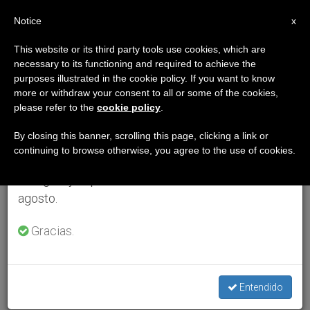
ES
Notice
×
x
Aviso importante
This website or its third party tools use cookies, which are
necessary to its functioning and required to achieve the
Del 27 de julio al 7 de agosto haremos la pausa
purposes illustrated in the cookie policy. If you want to know
anual, aprovechando que en el periodo de verano
more or withdraw your consent to all or some of the cookies,
please refer to the
cookie policy
.
se generan menos informaciones y también el
consumo de las mismas disminuye.
By closing this banner, scrolling this page, clicking a link or
continuing to browse otherwise, you agree to the use of cookies.
Retomamos el trabajo ordinario de las ediciones
en inglés y español de ZENIT el lunes 10 de
agosto.
Gracias.
Entendido