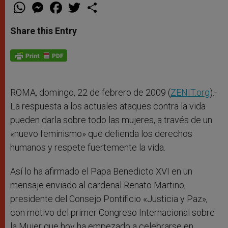
W
M
F
T
S
h
e
a
w
h
a
s
c
i
a
t
s
e
t
r
Share this Entry
s
e
b
t
e
A
n
o
e
p
g
o
r
p
e
k
r
ROMA, domingo, 22 de febrero de 2009 (
ZENIT.org
).-
La respuesta a los actuales ataques contra la vida
pueden darla sobre todo las mujeres, a través de un
«nuevo feminismo» que defienda los derechos
humanos y respete fuertemente la vida.
Así lo ha afirmado el Papa Benedicto XVI en un
mensaje enviado al cardenal Renato Martino,
presidente del Consejo Pontificio «Justicia y Paz»,
con motivo del primer Congreso Internacional sobre
la Mujer que hoy ha empezado a celebrarse en