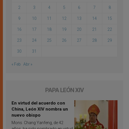
2
3
4
5
6
7
8
9
10
11
12
13
14
15
16
17
18
19
20
21
22
23
24
25
26
27
28
29
30
31
« Feb
Abr »
PAPA LEÓN XIV
En virtud del acuerdo con
China, León XIV nombra un
nuevo obispo
Mons. Chang Yanfeng, de 42
años, ha sido nombrado en virtud