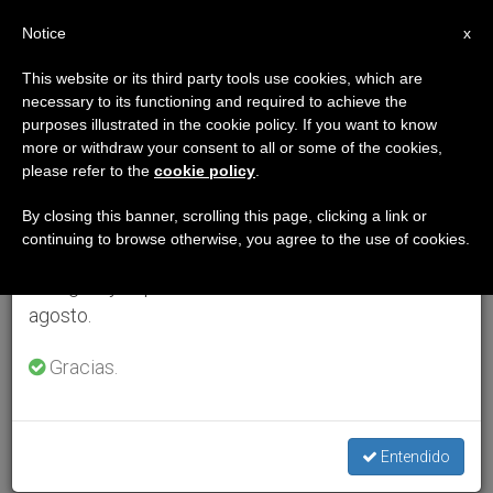
ES
Notice
×
x
Aviso importante
This website or its third party tools use cookies, which are
necessary to its functioning and required to achieve the
Del 27 de julio al 7 de agosto haremos la pausa
purposes illustrated in the cookie policy. If you want to know
anual, aprovechando que en el periodo de verano
more or withdraw your consent to all or some of the cookies,
please refer to the
cookie policy
.
se generan menos informaciones y también el
consumo de las mismas disminuye.
By closing this banner, scrolling this page, clicking a link or
continuing to browse otherwise, you agree to the use of cookies.
Retomamos el trabajo ordinario de las ediciones
en inglés y español de ZENIT el lunes 10 de
agosto.
Gracias.
Entendido