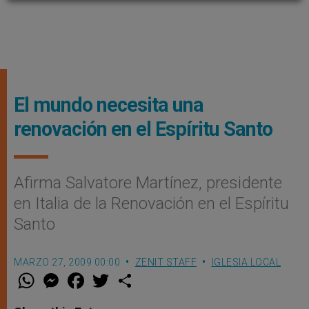
El mundo necesita una
renovación en el Espíritu Santo
Afirma Salvatore Martínez, presidente
en Italia de la Renovación en el Espíritu
Santo
MARZO 27, 2009 00:00
ZENIT STAFF
IGLESIA LOCAL
W
M
F
T
S
h
e
a
w
h
a
s
c
i
a
t
s
e
t
r