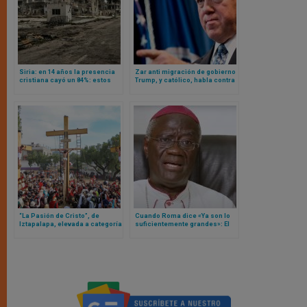
Siria: en 14 años la presencia
Zar anti migración de gobierno
cristiana cayó un 84%: estos
Trump, y católico, habla contra
son los números
mensaje de Iglesia
estadounidense
“La Pasión de Cristo”, de
Cuando Roma dice «Ya son lo
Iztapalapa, elevada a categoría
suficientemente grandes»: El
de Patrimonio de la Humanidad
arzobispo de Acra llama a la
por la UNESCO
autosuficiencia