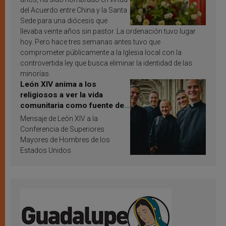
del Acuerdo entre China y la Santa
Sede para una diócesis que
llevaba veinte años sin pastor. La ordenación tuvo lugar
hoy. Pero hace tres semanas antes tuvo que
comprometer públicamente a la Iglesia local con la
controvertida ley que busca eliminar la identidad de las
minorías.
León XIV anima a los
religiosos a ver la vida
comunitaria como fuente de
inspiración y santificación
Mensaje de León XIV a la
Conferencia de Superiores
Mayores de Hombres de los
Estados Unidos