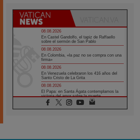
08.08.2026
En Castel Gandolfo, el tapiz de Raffaello
sobre el sermón de San Pablo
08.08.2026
En Colombia, «la paz no se compra con una
firma»
08.08.2026
En Venezuela celebraron los 416 años del
Santo Cristo de La Grita
08.08.2026
El Papa: en Santa Ágata contemplamos la
victoria del amor sobre la muerte
08.08.2026
León XIV visitará el Santuario de la Madre
del Buen Consejo de Genazzano
07.08.2026
Filipinas: el Vicariato Apostólico de Calapán
se convierte en diócesis
07.08.2026