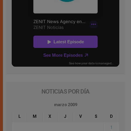
NOTICIAS POR DÍA
marzo 2009
L
M
X
J
V
S
D
1