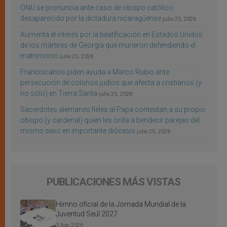
ONU se pronuncia ante caso de obispo católico
desaparecido por la dictadura nicaragüense
julio 25, 2026
Aumenta el interés por la beatificación en Estados Unidos
de los mártires de Georgia que murieron defendiendo el
matrimonio
julio 25, 2026
Franciscanos piden ayuda a Marco Rubio ante
persecución de colonos judíos que afecta a cristianos (y
no sólo) en Tierra Santa
julio 25, 2026
Sacerdotes alemanes fieles al Papa contestan a su propio
obispo (y cardenal) quien les orilla a bendecir parejas del
mismo sexo en importante diócesis
julio 25, 2026
PUBLICACIONES MÁS VISTAS
Himno oficial de la Jornada Mundial de la
Juventud Seúl 2027
3 Ago 2026