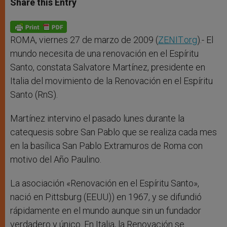
Share this Entry
s
e
b
t
e
A
n
o
e
p
g
o
r
p
e
k
r
ROMA, viernes 27 de marzo de 2009 (
ZENIT.org
).- El
mundo necesita de una renovación en el Espíritu
Santo, constata Salvatore Martínez, presidente en
Italia del movimiento de la Renovación en el Espíritu
Santo (RnS).
Martínez intervino el pasado lunes durante la
catequesis sobre San Pablo que se realiza cada mes
en la basílica San Pablo Extramuros de Roma con
motivo del Año Paulino.
La asociación «Renovación en el Espíritu Santo»,
nació en Pittsburg (EEUU)) en 1967, y se difundió
rápidamente en el mundo aunque sin un fundador
verdadero y único. En Italia, la Renovación se