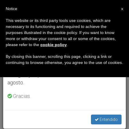
ES
Notice
×
x
Aviso importante
This website or its third party tools use cookies, which are
necessary to its functioning and required to achieve the
Del 27 de julio al 7 de agosto haremos la pausa
purposes illustrated in the cookie policy. If you want to know
anual, aprovechando que en el periodo de verano
more or withdraw your consent to all or some of the cookies,
please refer to the
cookie policy
.
se generan menos informaciones y también el
consumo de las mismas disminuye.
By closing this banner, scrolling this page, clicking a link or
continuing to browse otherwise, you agree to the use of cookies.
Retomamos el trabajo ordinario de las ediciones
en inglés y español de ZENIT el lunes 10 de
agosto.
Gracias.
Entendido