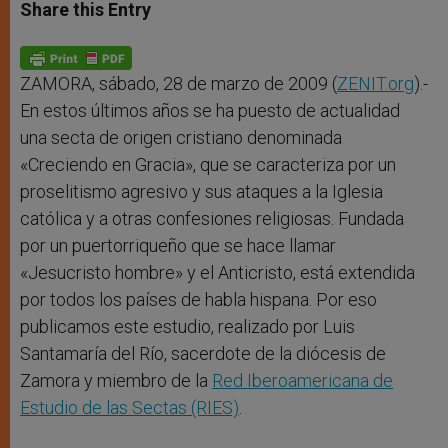
t
s
e
t
r
Share this Entry
s
e
b
t
e
A
n
o
e
p
g
o
r
p
e
k
r
ZAMORA, sábado, 28 de marzo de 2009 (
ZENIT.org
).-
En estos últimos años se ha puesto de actualidad
una secta de origen cristiano denominada
«Creciendo en Gracia», que se caracteriza por un
proselitismo agresivo y sus ataques a la Iglesia
católica y a otras confesiones religiosas. Fundada
por un puertorriqueño que se hace llamar
«Jesucristo hombre» y el Anticristo, está extendida
por todos los países de habla hispana. Por eso
publicamos este estudio, realizado por Luis
Santamaría del Río, sacerdote de la diócesis de
Zamora y miembro de la
Red Iberoamericana de
Estudio de las Sectas (RIES)
.