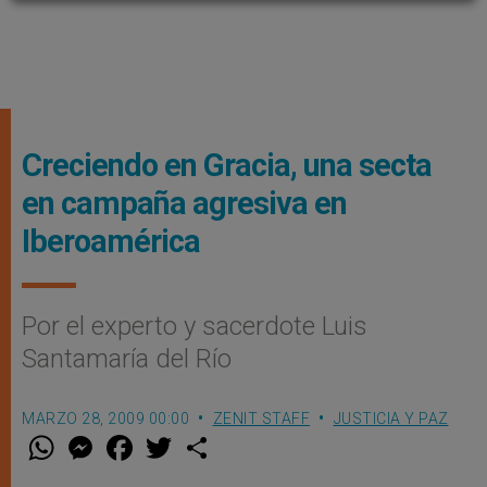
Creciendo en Gracia, una secta
en campaña agresiva en
Iberoamérica
Por el experto y sacerdote Luis
Santamaría del Río
MARZO 28, 2009 00:00
ZENIT STAFF
JUSTICIA Y PAZ
W
M
F
T
S
h
e
a
w
h
a
s
c
i
a