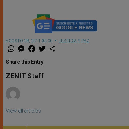
AGOSTO 28, 2011 00:00
JUSTICIA Y PAZ
W
M
F
T
S
h
e
a
w
h
a
s
c
i
a
t
s
e
t
r
Share this Entry
s
e
b
t
e
A
n
o
e
p
g
o
r
ZENIT Staff
p
e
k
r
View all articles