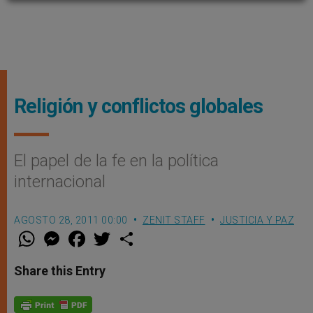
Religión y conflictos globales
El papel de la fe en la política
internacional
AGOSTO 28, 2011 00:00
ZENIT STAFF
JUSTICIA Y PAZ
W
M
F
T
S
h
e
a
w
h
a
s
c
i
a
t
s
e
t
r
Share this Entry
s
e
b
t
e
A
n
o
e
p
g
o
r
p
e
k