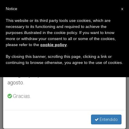
ES
Notice
×
x
Aviso importante
This website or its third party tools use cookies, which are
necessary to its functioning and required to achieve the
Del 27 de julio al 7 de agosto haremos la pausa
purposes illustrated in the cookie policy. If you want to know
anual, aprovechando que en el periodo de verano
more or withdraw your consent to all or some of the cookies,
please refer to the
cookie policy
.
se generan menos informaciones y también el
consumo de las mismas disminuye.
By closing this banner, scrolling this page, clicking a link or
continuing to browse otherwise, you agree to the use of cookies.
Retomamos el trabajo ordinario de las ediciones
en inglés y español de ZENIT el lunes 10 de
agosto.
Gracias.
Entendido