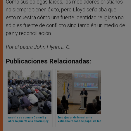
Como sus colegas laicos, los mediadores cristianos
no siempre tienen éxito, pero Lloyd señalaba que
esto muestra cómo una fuerte identidad religiosa no
sólo es fuente de conflicto sino también un medio de
paz y reconciliación.
Por el padre John Flynn, L. C.
Publicaciones Relacionadas:
Austria se suma a Canadá y
Embajador de Israel ante
abre la puerta a la sharía (ley
Vaticano reconoce papel de los
islámica) en el país
papas en fin de la guerra