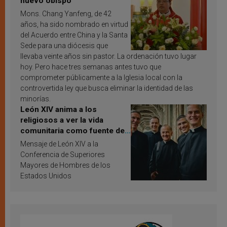
nuevo obispo
Mons. Chang Yanfeng, de 42
años, ha sido nombrado en virtud
del Acuerdo entre China y la Santa
Sede para una diócesis que
llevaba veinte años sin pastor. La ordenación tuvo lugar
hoy. Pero hace tres semanas antes tuvo que
comprometer públicamente a la Iglesia local con la
controvertida ley que busca eliminar la identidad de las
minorías.
León XIV anima a los
religiosos a ver la vida
comunitaria como fuente de
inspiración y santificación
Mensaje de León XIV a la
Conferencia de Superiores
Mayores de Hombres de los
Estados Unidos