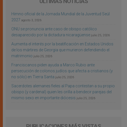
ÚLTIMAS NOTICIAS
Himno oficial de la Jornada Mundial de la Juventud Seúl
2027
agosto 3, 2026
ONU se pronuncia ante caso de obispo católico
desaparecido por la dictadura nicaragüense
julio 25, 2026
Aumenta el interés por la beatificación en Estados Unidos
de los mártires de Georgia que murieron defendiendo el
matrimonio
julio 25, 2026
Franciscanos piden ayuda a Marco Rubio ante
persecución de colonos judíos que afecta a cristianos (y
no sólo) en Tierra Santa
julio 25, 2026
Sacerdotes alemanes fieles al Papa contestan a su propio
obispo (y cardenal) quien les orilla a bendecir parejas del
mismo sexo en importante diócesis
julio 25, 2026
PUBLICACIONES MÁS VISTAS