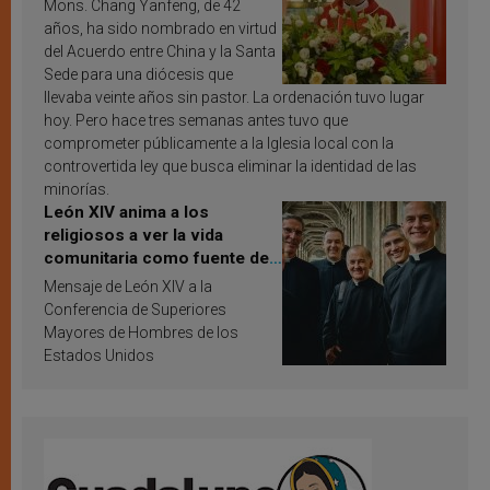
Mons. Chang Yanfeng, de 42
años, ha sido nombrado en virtud
del Acuerdo entre China y la Santa
Sede para una diócesis que
llevaba veinte años sin pastor. La ordenación tuvo lugar
hoy. Pero hace tres semanas antes tuvo que
comprometer públicamente a la Iglesia local con la
controvertida ley que busca eliminar la identidad de las
minorías.
León XIV anima a los
religiosos a ver la vida
comunitaria como fuente de
inspiración y santificación
Mensaje de León XIV a la
Conferencia de Superiores
Mayores de Hombres de los
Estados Unidos