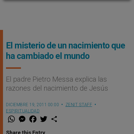
El misterio de un nacimiento que
ha cambiado el mundo
El padre Pietro Messa explica las
razones del nacimiento de Jesús
DICIEMBRE 19, 2011 00:00
ZENIT STAFF
ESPIRITUALIDAD
W
M
F
T
S
h
e
a
w
h
a
s
c
i
a
t
s
e
t
r
Share this Entry