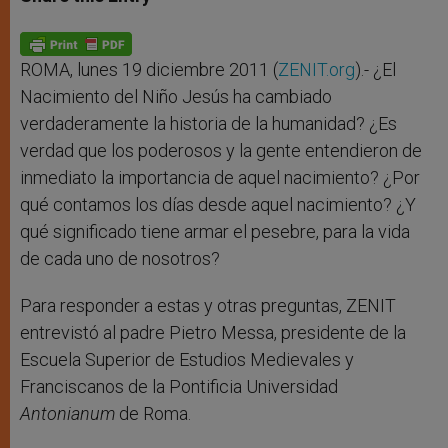
s
e
b
t
e
A
n
o
e
p
g
o
r
p
e
k
r
ROMA, lunes 19 diciembre 2011 (
ZENIT.org
).- ¿El
Nacimiento del Niño Jesús ha cambiado
verdaderamente la historia de la humanidad? ¿Es
verdad que los poderosos y la gente entendieron de
inmediato la importancia de aquel nacimiento? ¿Por
qué contamos los días desde aquel nacimiento? ¿Y
qué significado tiene armar el pesebre, para la vida
de cada uno de nosotros?
Para responder a estas y otras preguntas, ZENIT
entrevistó al padre Pietro Messa, presidente de la
Escuela Superior de Estudios Medievales y
Franciscanos de la Pontificia Universidad
Antonianum
de Roma.