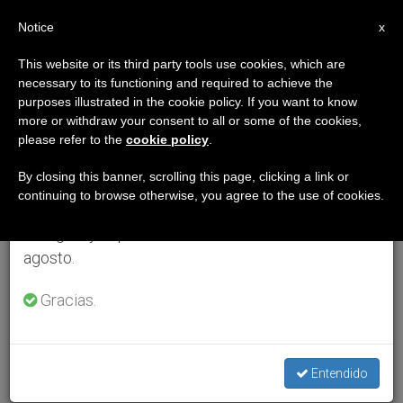
ES
Notice
×
x
Aviso importante
This website or its third party tools use cookies, which are
necessary to its functioning and required to achieve the
Del 27 de julio al 7 de agosto haremos la pausa
purposes illustrated in the cookie policy. If you want to know
anual, aprovechando que en el periodo de verano
more or withdraw your consent to all or some of the cookies,
please refer to the
cookie policy
.
se generan menos informaciones y también el
consumo de las mismas disminuye.
By closing this banner, scrolling this page, clicking a link or
continuing to browse otherwise, you agree to the use of cookies.
Retomamos el trabajo ordinario de las ediciones
en inglés y español de ZENIT el lunes 10 de
agosto.
Gracias.
Entendido