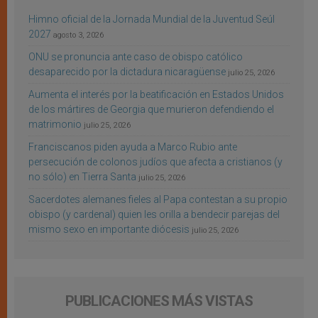
Himno oficial de la Jornada Mundial de la Juventud Seúl
2027
agosto 3, 2026
ONU se pronuncia ante caso de obispo católico
desaparecido por la dictadura nicaragüense
julio 25, 2026
Aumenta el interés por la beatificación en Estados Unidos
de los mártires de Georgia que murieron defendiendo el
matrimonio
julio 25, 2026
Franciscanos piden ayuda a Marco Rubio ante
persecución de colonos judíos que afecta a cristianos (y
no sólo) en Tierra Santa
julio 25, 2026
Sacerdotes alemanes fieles al Papa contestan a su propio
obispo (y cardenal) quien les orilla a bendecir parejas del
mismo sexo en importante diócesis
julio 25, 2026
PUBLICACIONES MÁS VISTAS