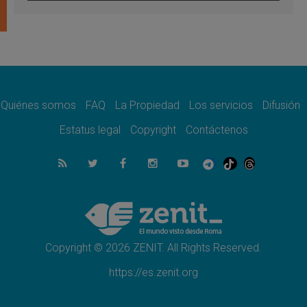
León XIV visitará el Santuario de la Madre
del Buen Consejo de Genazzano
07.08.2026
Filipinas: el Vicariato Apostólico de Calapán
se convierte en diócesis
07.08.2026
Honduras: Los desplazados invisibles de una
crisis olvidada
Quiénes somos
FAQ
La Propiedad
Los servicios
Difusión
07.08.2026
Bokalic: "En Argentina el Papa León señalará
Estatus legal
Copyright
Contáctenos
el compromiso del cristiano"
07.08.2026
La matanza de niños en Gaza no cesa: 300
muertos en 300 días
07.08.2026
Tagle: La guerra desfigura el mundo, solo la
revelación de Dios lo transfigura
Copyright © 2026 ZENIT. All Rights Reserved.
https://es.zenit.org