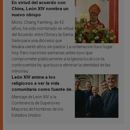
En virtud del acuerdo con
China, León XIV nombra un
nuevo obispo
Mons. Chang Yanfeng, de 42
años, ha sido nombrado en virtud
del Acuerdo entre China y la Santa
Sede para una diócesis que
llevaba veinte años sin pastor. La ordenación tuvo lugar
hoy. Pero hace tres semanas antes tuvo que
comprometer públicamente a la Iglesia local con la
controvertida ley que busca eliminar la identidad de las
minorías.
León XIV anima a los
religiosos a ver la vida
comunitaria como fuente de
inspiración y santificación
Mensaje de León XIV a la
Conferencia de Superiores
Mayores de Hombres de los
Estados Unidos