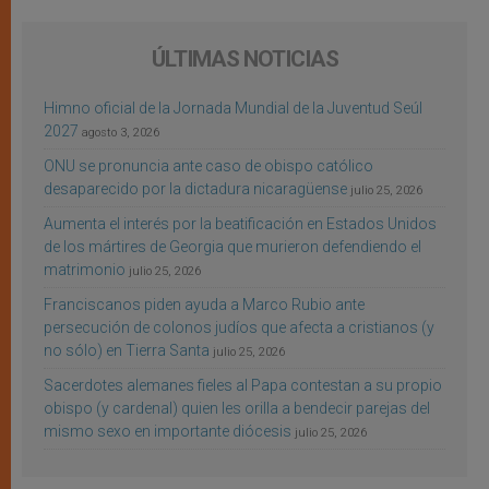
ÚLTIMAS NOTICIAS
Himno oficial de la Jornada Mundial de la Juventud Seúl
2027
agosto 3, 2026
ONU se pronuncia ante caso de obispo católico
desaparecido por la dictadura nicaragüense
julio 25, 2026
Aumenta el interés por la beatificación en Estados Unidos
de los mártires de Georgia que murieron defendiendo el
matrimonio
julio 25, 2026
Franciscanos piden ayuda a Marco Rubio ante
persecución de colonos judíos que afecta a cristianos (y
no sólo) en Tierra Santa
julio 25, 2026
Sacerdotes alemanes fieles al Papa contestan a su propio
obispo (y cardenal) quien les orilla a bendecir parejas del
mismo sexo en importante diócesis
julio 25, 2026