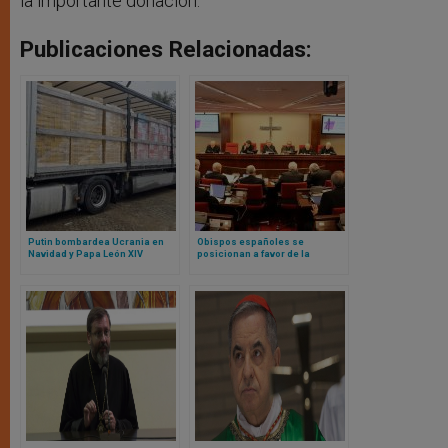
la importante donación.
Publicaciones Relacionadas:
Putin bombardea Ucrania en
Obispos españoles se
Navidad y Papa León XIV
posicionan a favor de la
responde con ayuda
reforma migratoria del
humanitaria: fotos de lo que
gobierno social-comunista
envió