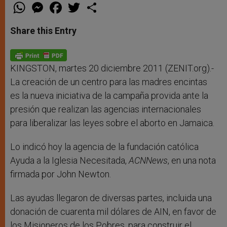
W
M
F
T
S
h
e
a
w
h
a
s
c
i
a
t
s
e
t
r
Share this Entry
s
e
b
t
e
A
n
o
e
p
g
o
r
p
e
k
r
KINGSTON, martes 20 diciembre 2011 (ZENIT.org).-
La creación de un centro para las madres encintas
es la nueva iniciativa de la campaña provida ante la
presión que realizan las agencias internacionales
para liberalizar las leyes sobre el aborto en Jamaica.
Lo indicó hoy la agencia de la fundación católica
Ayuda a la Iglesia Necesitada,
ACNNews
, en una nota
firmada por John Newton.
Las ayudas llegaron de diversas partes, incluida una
donación de cuarenta mil dólares de AIN, en favor de
los Misioneros de los Pobres, para construir el