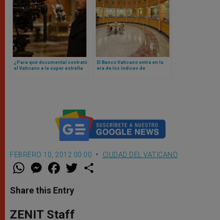
¿Para qué documental contrató
El Banco Vaticano entra en la
el Vaticano a la super estrella
era de los índices de
de Hollywood Chris Pratt? Esto
referencia basados ​​en la fe
es todo lo que se sabe
FEBRERO 10, 2012 00:00
CIUDAD DEL VATICANO
W
M
F
T
S
h
e
a
w
h
a
s
c
i
a
t
s
e
t
r
Share this Entry
s
e
b
t
e
A
n
o
e
p
g
o
r
ZENIT Staff
p
e
k