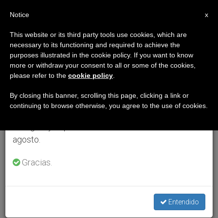
ES
Notice
×
x
Aviso importante
This website or its third party tools use cookies, which are
necessary to its functioning and required to achieve the
Del 27 de julio al 7 de agosto haremos la pausa
purposes illustrated in the cookie policy. If you want to know
anual, aprovechando que en el periodo de verano
more or withdraw your consent to all or some of the cookies,
please refer to the
cookie policy
.
se generan menos informaciones y también el
consumo de las mismas disminuye.
By closing this banner, scrolling this page, clicking a link or
continuing to browse otherwise, you agree to the use of cookies.
Retomamos el trabajo ordinario de las ediciones
en inglés y español de ZENIT el lunes 10 de
agosto.
Gracias.
Entendido