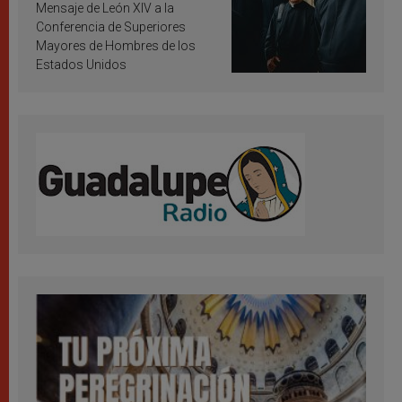
inspiración y santificación
Mensaje de León XIV a la
Conferencia de Superiores
Mayores de Hombres de los
Estados Unidos