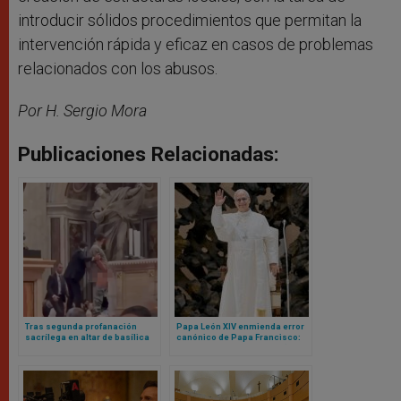
introducir sólidos procedimientos que permitan la
intervención rápida y eficaz en casos de problemas
relacionados con los abusos.
Por H. Sergio Mora
Publicaciones Relacionadas:
Tras segunda profanación
Papa León XIV enmienda error
sacrílega en altar de basílica
canónico de Papa Francisco:
vaticana, cardenal realiza rito
ahora sí cualquier mujer (o
para pedir perdón a Dios
laico) podrá ser gobernador
del Vaticano