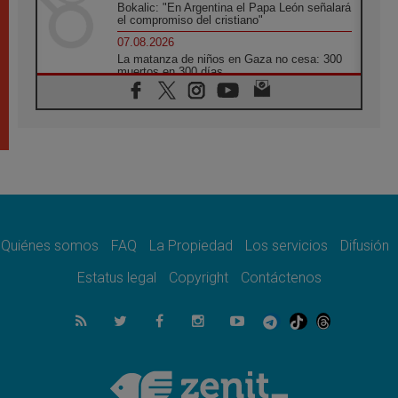
Bokalic: "En Argentina el Papa León señalará
el compromiso del cristiano"
07.08.2026
La matanza de niños en Gaza no cesa: 300
muertos en 300 días
07.08.2026
Tagle: La guerra desfigura el mundo, solo la
revelación de Dios lo transfigura
07.08.2026
Presentada la Trienal de Arte de las
Universidades Católicas: «Exercises in
Empathy»
07.08.2026
Fortunatus Nwachukwu: la comunicación
como misión al servicio del Evangelio
Quiénes somos
FAQ
La Propiedad
Los servicios
Difusión
07.08.2026
Estatus legal
Copyright
Contáctenos
SIGNIS 2026, dar voz a las religiosas en el
espacio público
07.08.2026
Lanzan un proyecto de empoderamiento
digital para mujeres líderes en África
07.08.2026
Programa oficial del Viaje Apostólico del
Papa León XIV a Francia