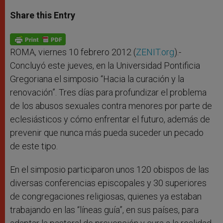
a
s
c
i
a
t
s
e
t
r
Share this Entry
s
e
b
t
e
A
n
o
e
p
g
o
r
p
e
k
r
ROMA, viernes 10 febrero 2012 (
ZENIT.org
).-
Concluyó este jueves, en la Universidad Pontificia
Gregoriana el simposio “Hacia la curación y la
renovación”. Tres días para profundizar el problema
de los abusos sexuales contra menores por parte de
eclesiásticos y cómo enfrentar el futuro, además de
prevenir que nunca más pueda suceder un pecado
de este tipo.
En el simposio participaron unos 120 obispos de las
diversas conferencias episcopales y 30 superiores
de congregaciones religiosas, quienes ya estaban
trabajando en las “líneas guía”, en sus países, para