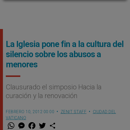
La Iglesia pone fin a la cultura del
silencio sobre los abusos a
menores
Clausurado el simposio Hacia la
curación y la renovación
FEBRERO 10, 2012 00:00
ZENIT STAFF
CIUDAD DEL
VATICANO
W
M
F
T
S
h
e
a
w
h