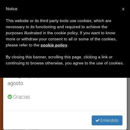
ES
Notice
×
x
Aviso importante
This website or its third party tools use cookies, which are
necessary to its functioning and required to achieve the
Del 27 de julio al 7 de agosto haremos la pausa
purposes illustrated in the cookie policy. If you want to know
Concurso del himno de la JMJ de
anual, aprovechando que en el periodo de verano
more or withdraw your consent to all or some of the cookies,
please refer to the
cookie policy
.
se generan menos informaciones y también el
Río 2013, prorrogado
consumo de las mismas disminuye.
By closing this banner, scrolling this page, clicking a link or
continuing to browse otherwise, you agree to the use of cookies.
Retomamos el trabajo ordinario de las ediciones
El nuevo plazo finaliza el 3 de marzo
en inglés y español de ZENIT el lunes 10 de
agosto.
FEBRERO 12, 2012 00:00
ZENIT STAFF
ARTE Y
CULTURA
Gracias.
W
M
F
T
S
h
e
a
w
h
a
s
c
i
a
t
s
e
t
r
Share this Entry
s
e
b
t
e
Entendido
A
n
o
e
p
g
o
r