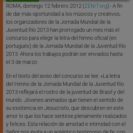
p
e
k
r
ROMA, domingo 12 febrero 2012 (
ZENIT.org
).- A fin
de dar más oportunidad a los músicos y creativos,
los organizadores de la Jornada Mundial de la
Juventud Río 2013 han prorrogado un mes más el
concurso para elegir la letra del himno oficial (en
portugués) de la Jornada Mundial de la Juventud Río
2013. Ahora los trabajos podrán ser enviados hasta
el 3 de marzo.
En el texto del aviso del concurso se lee: «La letra
del Himno de la Jornada Mundial de la Juventud Río
2013 reflejará el rostro de la juventud de Brasil y del
mundo. Jóvenes animados que tienen el sentido de
su existencia en Jesucristo, que descubren en este
amor lo que los hace sentirse plenamente realizados
y felices. Esta relación de amistad e intimidad con el
Señor nos invita a un auténtico testimonio de fe, con