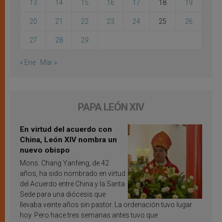
13
14
15
16
17
18
19
20
21
22
23
24
25
26
27
28
29
« Ene
Mar »
PAPA LEÓN XIV
En virtud del acuerdo con
China, León XIV nombra un
nuevo obispo
Mons. Chang Yanfeng, de 42
años, ha sido nombrado en virtud
del Acuerdo entre China y la Santa
Sede para una diócesis que
llevaba veinte años sin pastor. La ordenación tuvo lugar
hoy. Pero hace tres semanas antes tuvo que