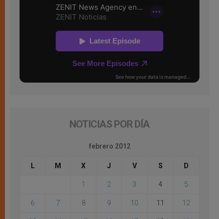
NOTICIAS POR DÍA
febrero 2012
L
M
X
J
V
S
D
1
2
3
4
5
6
7
8
9
10
11
12