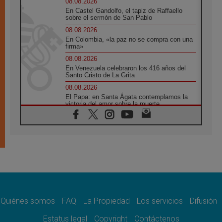
08.08.2026
En Castel Gandolfo, el tapiz de Raffaello
sobre el sermón de San Pablo
08.08.2026
En Colombia, «la paz no se compra con una
firma»
08.08.2026
En Venezuela celebraron los 416 años del
Santo Cristo de La Grita
08.08.2026
El Papa: en Santa Ágata contemplamos la
victoria del amor sobre la muerte
08.08.2026
León XIV visitará el Santuario de la Madre
del Buen Consejo de Genazzano
07.08.2026
Filipinas: el Vicariato Apostólico de Calapán
se convierte en diócesis
07.08.2026
Honduras: Los desplazados invisibles de una
crisis olvidada
Quiénes somos
FAQ
La Propiedad
Los servicios
Difusión
07.08.2026
Bokalic: "En Argentina el Papa León señalará
Estatus legal
Copyright
Contáctenos
el compromiso del cristiano"