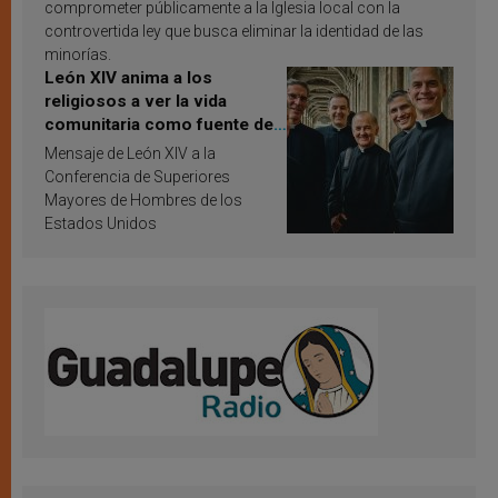
comprometer públicamente a la Iglesia local con la
controvertida ley que busca eliminar la identidad de las
minorías.
León XIV anima a los
religiosos a ver la vida
comunitaria como fuente de
inspiración y santificación
Mensaje de León XIV a la
Conferencia de Superiores
Mayores de Hombres de los
Estados Unidos